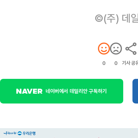
©(주) 데
기사 공
0
0
네이버에서 데일리안 구독하기