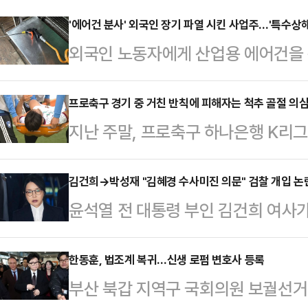
'에어건 분사' 외국인 장기 파열 시킨 사업주…'특수상해
외국인 노동자에게 산업용 에어건을 
경찰은 구체적인 사건 조사를 진행한
범행에 사용된 '에어건'이 위험한 물
프로축구 경기 중 거친 반칙에 피해자는 척추 골절 의
지난 주말, 프로축구 하나은행 K리
게 적용될 것으로 전망된다. 법조계
서 아찔한 장면이 나왔다. 후반 추가
실형을 피하기 어렵다고 봤다.전날
리던 대전의 이시다 마사토시(마사)를
김건희→박성재 "김혜경 수사미진 의문" 검찰 개입 논란
는 특수상해 등 혐의를 받은 화성시 
윤석열 전 대통령 부인 김건희 여사가
단 결과 마사는 척추 돌기 부분 골절
씨(60대)에 대한 구속 전 피의자심
그램 메시지가 법정에 공개되면서 영
부 축구팬들은 "동업자 정신이 없는
다. 증거 인멸 및 도주…
위로 떠오르고 있다. 논란이 사실로
한동훈, 법조계 복귀…신생 로펌 변호사 등록
다는 주장까지 펼쳤다.이와 관련해 
부산 북갑 지역구 국회의원 보궐선거
직권남용죄가 직접 적용되는지 여부는
는 선수들이 어느 정도의 접촉·부상 