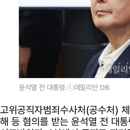
윤석열 전 대통령.ⓒ데일리안 DB
고위공직자범죄수사처(공수처) 체포
해 등 혐의를 받는 윤석열 전 대