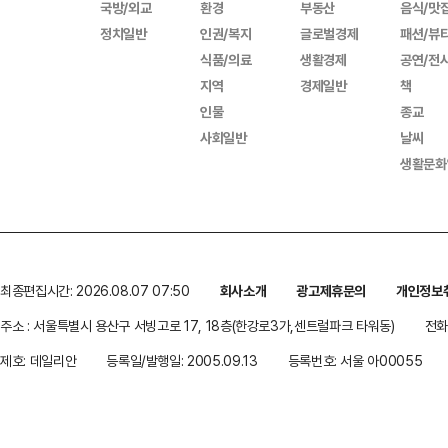
국방/외교
환경
부동산
음식/맛
정치일반
인권/복지
글로벌경제
패션/뷰
식품/의료
생활경제
공연/전
지역
경제일반
책
인물
종교
사회일반
날씨
생활문화
최종편집시간: 2026.08.07 07:50
회사소개
광고제휴문의
개인정보
주소 : 서울특별시 용산구 서빙고로 17, 18층(한강로3가,센트럴파크 타워동)
전화 
제호: 데일리안
등록일/발행일: 2005.09.13
등록번호: 서울 아00055