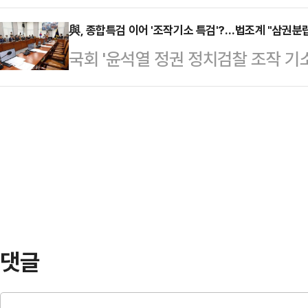
가 신생 법무법인 소속 변호사로 등
물을 수 있다는 분석이 나온다.서울
일반적인 태클로 인해…
르면 한 전 대표는 지난달 서울 강남
與, 종합특검 이어 '조작기소 특검'?…법조계 "삼권분립
20일 박 전 장관의 직권남용권리행
국회 '윤석열 정권 정치검찰 조작 
속 변호사로 이름을 올렸다. 대한
공판을 열고 김 여사의 명품백 수수
(국조특위) 소속 여당 의원들이 검
록 절차는 지난해 7월 마친 것으로 
고검 검사를 증인으로 불…
하며 특별검사 출범의 필요성을 언급
낸 한 전 대표는 2023년 12월 퇴
당은 조작기소 특검 (언급을 통해 앞
원장을 맡았다. 2024년 7월 당대
국가폭력, 정권의 만행이라고 단정함
후 사퇴했다.한 전…
정한 상태"라며 "이건 일반적인 사
에 종속되는 결과가 초래될 수 있는,
보인다"고 우려했다.2…
댓글