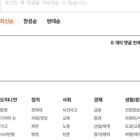
최신순
찬성순
반대순
0 개의 댓글 전
오피니언
정치
사회
경제
생활/문
칼럼
청와대
사건사고
금융
건강정보
기자의 눈
국회/정당
교육
증권
자동차/
기고
북한
노동
산업/재계
도로/교
시사만평
행정
언론
중기/벤처
여행/레