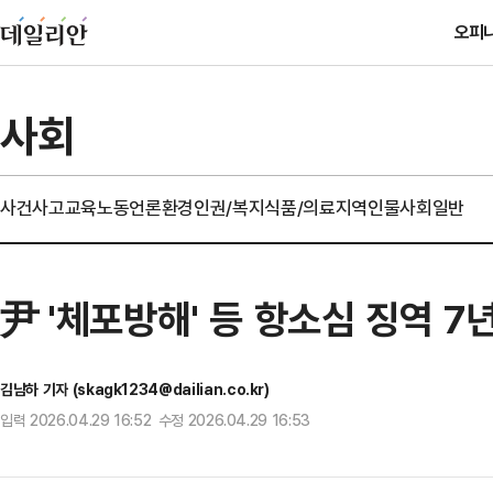
오피
사회
사건사고
교육
노동
언론
환경
인권/복지
식품/의료
지역
인물
사회일반
尹 '체포방해' 등 항소심 징역 7
김남하 기자 (skagk1234@dailian.co.kr)
입력 2026.04.29 16:52 수정 2026.04.29 16:53