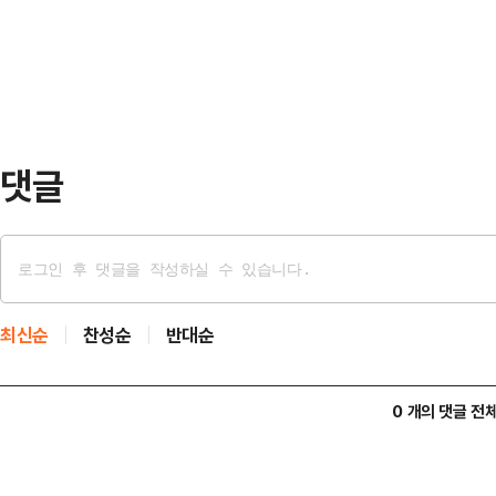
선고했다고 이날 밝혔다.또 이들에게
보호자 신원 확인을…
령했다.육군 특수전사령부 부사관인 
지난 2023∼2024년 텔레그램에
걸쳐 총 5469만원 상당의…
댓글
최신순
찬성순
반대순
0 개의 댓글 전