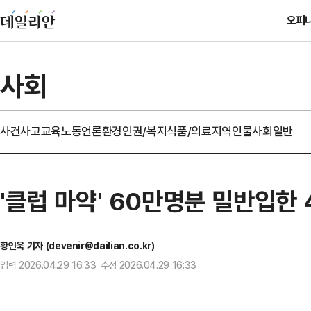
오피
사회
사건사고
교육
노동
언론
환경
인권/복지
식품/의료
지역
인물
사회일반
'클럽 마약' 60만명분 밀반입한
황인욱 기자 (devenir@dailian.co.kr)
입력 2026.04.29 16:33 수정 2026.04.29 16:33