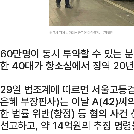
태국서 강제 송환되는 한국인 마약총책. ⓒ경찰청
60만명이 동시 투약할 수 있는 
한 40대가 항소심에서 징역 20년
29일 법조계에 따르면 서울고등
은혜 부장판사)는 이날 A(42)씨
한 법률 위반(향정) 등 혐의 사건
선고하고, 약 14억원의 추징 명령