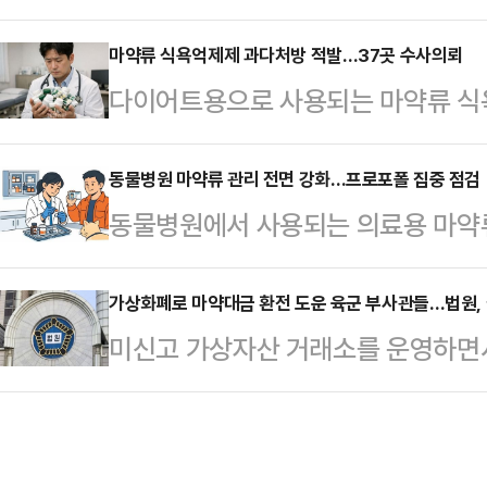
공조 실행력을 도모한다.관세청은 오
에게 징역 10개월을 선고한 원심을
세계관세기구(WCO)와 공동으로 아
마약류 식욕억제제 과다처방 적발…37곳 수사의뢰
지난 2024년 6월13일 오전 2시
다이어트용으로 사용되는 마약류 식
하고, 마약 범죄 공동 대응을 위한 
시 한 식당에서 마약 전달책을 체포했
됐다. 일부 의료기관에서는 기준을 
이번 워크숍에는 태국, 베트남, 캄보
가 투숙 중인 인근 모…
나타났다.28일 식품의약품안전처에 
동물병원 마약류 관리 전면 강화…프로포폴 집중 점검
주중 유럽 관세관 등 마약 전문가들
동물병원에서 사용되는 의료용 마약류
료기관 50곳을 점검한 결과 오남용
모델과 성과, 최신 마약밀수 동향, 
사건을 계기로 제도 전반을 손보는 
점검은 마약류통합관리시스템 빅데이
통해 협력 강화 …
림축산식품부에 따르면 동물병원 내 
가상화폐로 마약대금 환전 도운 육군 부사관들…법원,
2024년 11월부터 2025년 10월
미신고 가상자산 거래소를 운영하면
안을 추진한다. 프로포폴 불법 유출 
당성 검토를 거쳐 조치 대상을 확정
해 마약 판매상에게 전달한 육군 부
병원 마약류 사용 증가에 따른 것이
충족하지 않은 환자에게 식…
일 법조계에 따르면 창원지법 형사
전년 대비 약 9% 늘었다. 반려동물
한법률위반 방조 등 혐의로 기소된 3
서 수요가 증가한 영향으로 분석됐다