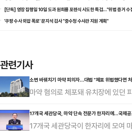
[단독] 영장 집행일 10일 도과 원희룡 포렌식 시도한 특검…"위법 증거 수
'쿠팡 수사 외압 폭로' 문지석 검사 "중수청 수사관 지원 계획"
관련기사
소변 바꿔치기 마약 피의자…대법 "체포 위법했다면 처벌
마약 혐의로 체포돼 유치장에 있던 
해 경찰을 속였더라도 애초 경찰의
로 처벌할 수 없다는 대법원 판단이 
17개국 세관당국, 마약 단속 전문가 한자리에…국제공
17개국 세관당국이 한자리에 모여 
부(주심 마용주 대법관)는 최근 위