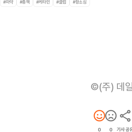
#마약
#총책
#케타민
#클럽
#항소심
©(주) 데
기사 공
0
0