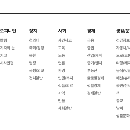
오피니언
정치
사회
경제
생활/문
칼럼
청와대
사건사고
금융
건강정보
기자의 눈
국회/정당
교육
증권
자동차/
기고
북한
노동
산업/재계
도로/교
시사만평
행정
언론
중기/벤처
여행/레
국방/외교
환경
부동산
음식/맛
정치일반
인권/복지
글로벌경제
패션/뷰
식품/의료
생활경제
공연/전
지역
경제일반
책
인물
종교
사회일반
날씨
생활문화