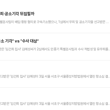
…무죄·공소기각 뒤집힐까
별검사팀이 배임·횡령 혐의로 구속기소했으나, 1심에서 무죄 및 공소기각을 선고받은 김
법조계에 따르면 서울고법 형사8부(김성수 부장판사)는 특정경제범죄가중처벌법상 횡령 등
13일로 지정했다.공판준비기일은 정식 재판에 앞서 피고인과 검찰 양측의 입장을 확인하
. 피고인이 직접 출석할 의무는 없다.서울중앙지법 형사26부(이현경 부장판사…
소 기각" vs "수사 대상"
받은 '김건희 집사' 김예성씨가 2심에서도 민중기 특별검사팀과 수사 적법성 및 유무죄를
따르면 서울고법 형사8부(김성수 부장판사)는 이날 김씨의 특정경제범죄 가중처벌법상 횡
에서 김씨의 개인 비리와 관련한 횡령 혐의가 특검법상 수사 대상이 아니라며 공소 기각
받았다는 의혹을 수사 과정에서 인지한 만큼 특검법상 '관련된 사건'에 …
고받은 '김건희 집사' 김예성이 3일 서울 서초구 서울중앙지방법원에서 열린 항소심 결
고받은 '김건희 집사' 김예성이 3일 서울 서초구 서울중앙지방법원에서 열린 항소심 결