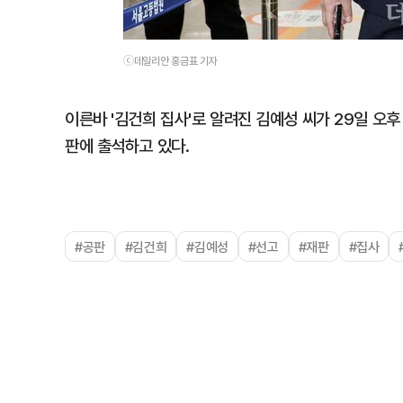
ⓒ데일리안 홍금표 기자
이른바 '김건희 집사'로 알려진 김예성 씨가 29일 오
판에 출석하고 있다.
#공판
#김건희
#김예성
#선고
#재판
#집사