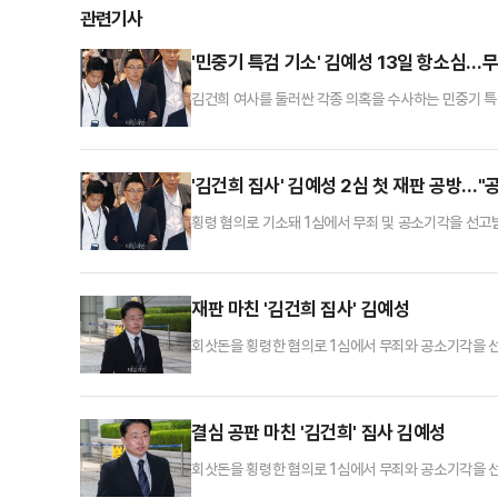
관련기사
'민중기 특검 기소' 김예성 13일 항소심
김건희 여사를 둘러싼 각종 의혹을 수사하는 민중기 특
예성씨의 항소심 재판이 오는 13일 시작된다.4일 
혐의를 받는 김씨의 항소심 첫 공판준비기일을 오는 
원활한 재판을 위해 증거조사 계획을 미리 잡는 절차다
'김건희 집사' 김예성 2심 첫 재판 공방…"공
횡령 혐의로 기소돼 1심에서 무죄 및 공소기각을 선고
두고 치열한 법정 공방을 예고했다.13일 법조계에 
혐의 사건 항소심 공판준비기일을 열었다.특검팀은 1심
한 데 대해 "피고인이 김건희 등을 내세워서 투자금을 
재판 마친 '김건희 집사' 김예성
회삿돈을 횡령한 혐의로 1심에서 무죄와 공소기각을 선
공판을 마친 뒤 법원을 나서고 있다.
결심 공판 마친 '김건희' 집사 김예성
회삿돈을 횡령한 혐의로 1심에서 무죄와 공소기각을 선
공판을 마친 뒤 법원을 나서고 있다.