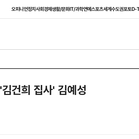
오피니언
정치
사회
경제
생활/문화
IT/과학
연예
스포츠
세계
수도권
포토
D-
'김건희 집사' 김예성