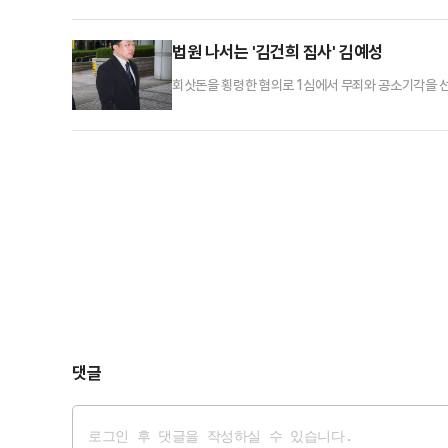
법원 나서는 '김건희 집사' 김예성
회삿돈을 횡령한 혐의로 1심에서 무죄와 공소기각을 선
공판을 마친 뒤 법원을 나서고 있다.
댓글