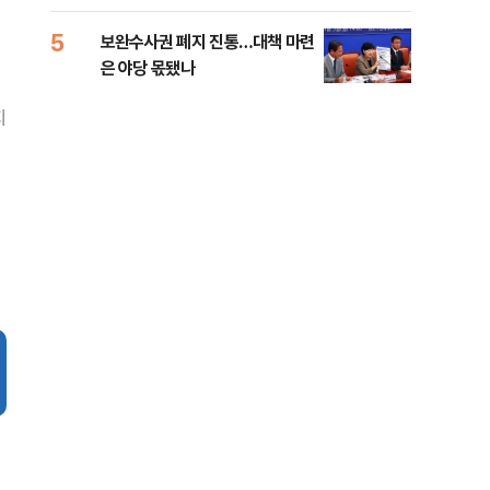
록 
99%" 등
5
10
보완수사권 폐지 진통…대책 마련
李대
은 야당 몫됐나
식했
낮춰
지