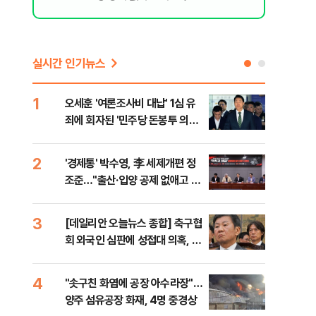
실시간 인기뉴스
1
6
오세훈 '여론조사비 대납' 1심 유
구광
죄에 회자된 '민주당 돈봉투 의
달 
혹'…왜?
의
2
7
'경제통' 박수영, 李 세제개편 정
외국
조준…"출산·입양 공제 없애고 세
컵 
금폭탄"
민낯
3
8
[데일리안 오늘뉴스 종합] 축구협
美,
회 외국인 심판에 성접대 의혹, 李
협에
대통령 20대 지지율 하락 의식했
나, 삼전닉스 올인은 금물, SK하
4
9
"솟구친 화염에 공장 아수라장"…
국민
이닉스 프리마켓 시초가 논란 재
양주 섬유공장 화재, 4명 중경상
장관
점화, 김민석 "과반 승리 가능성