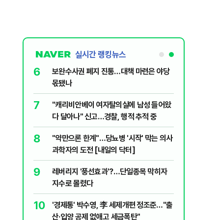
실시간 랭킹뉴스
6
 의식했
보완수사권 폐지 진통…대책 마련은 야당
낮춰야"
몫됐나
7
데 비난받은
"캐리비안베이 여자탈의실에 남성 들어왔
다 달아나" 신고…경찰, 행적 추적 중
8
구협회 외국
"약만으론 한계"…당뇨병 '시작' 막는 의사
령 20대 지
과학자의 도전 [내일의 닥터]
 올인은 금
9
 유죄에 회자
레버리지 '풍선효과'?…단일종목 막히자
가 논란 재
지수로 몰렸다
 99%" 등
10
월드컵 예선
'경제통' 박수영, 李 세제개편 정조준…"출
산·입양 공제 없애고 세금폭탄"