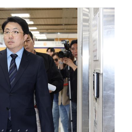
1
李대통령, 20대 지지율 하락
나…"청년 보편적 지원 문턱 
2
지진에 3000만원 기부했는
日 여성...무슨 일?
3
[데일리안 오늘뉴스 종합] 축
인 심판에 성접대 의혹, 李대통
지율 하락 의식했나, 삼전닉스
4
오세훈 '여론조사비 대납' 1심
물, SK하이닉스 프리마켓 시초
된 '민주당 돈봉투 의혹'…왜?
점화, 김민석 "과반 승리 가능성
5
외국인 심판에 성접대 의혹…
까지 얽힌 축구협회 '충격 민낯’