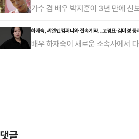
가수 겸 배우 박지훈이 3년 만에 
찾아 소개합니다. <편집자 주> 하
로 해고되며 시작한다. 동시에 치명
따르면 박지훈은 이날 첫 번째 싱글 앨
슬픔 속에 갇힌 채 일상을 버텨낸다. 
타개를 위해 앤디를 다시 …
다.이번 앨범은 2023년 4월 발매한
하재숙, 씨엘엔컴퍼니와 전속계약…고경표·김미경 등
있는 엄마의 머리카락을 발견한 우주
배우 하재숙이 새로운 소속사에서 다
랙’(Blank or Black) 이후 3
흘러가는 머리카락을 바라보던 순간,
엔컴퍼니는 “배우 하재숙과 전속계약
과 그 안에 남아 있는 감정들을 다시
…
플랫폼과 작품에서 색깔을 펼칠 수 
정을 담은 앨범으로, 일상 속에 스며
하재숙은 지난 2006년 드라마 ‘연애
는 기억까지 풀어냈다.타이틀곡 ‘바디
타’로 이름을 알렸으며, 드라마 ‘보스를
표 2’ 등 다양한 작품에 출연했다.
SBS ‘동상이몽2 - 너는 내 운명’,
보…
댓글