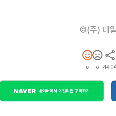
©(주) 데
기사 공
0
0
네이버에서 데일리안 구독하기