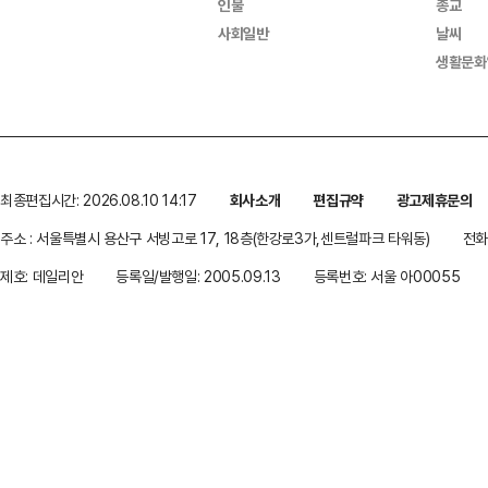
인물
종교
사회일반
날씨
생활문화
최종편집시간: 2026.08.10 14:17
회사소개
편집규약
광고제휴문의
주소 : 서울특별시 용산구 서빙고로 17, 18층(한강로3가,센트럴파크 타워동)
전화 
제호: 데일리안
등록일/발행일: 2005.09.13
등록번호: 서울 아00055