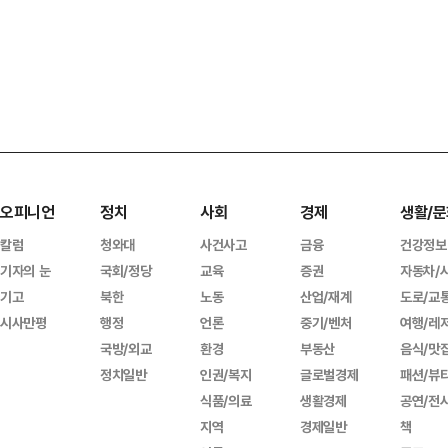
오피니언
정치
사회
경제
생활/문
칼럼
청와대
사건사고
금융
건강정보
기자의 눈
국회/정당
교육
증권
자동차/
기고
북한
노동
산업/재계
도로/교
시사만평
행정
언론
중기/벤처
여행/레
국방/외교
환경
부동산
음식/맛
정치일반
인권/복지
글로벌경제
패션/뷰
식품/의료
생활경제
공연/전
지역
경제일반
책