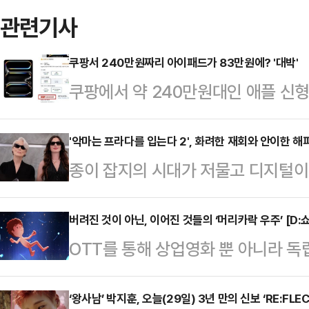
관련기사
쿠팡서 240만원짜리 아이패드가 83만원에? '대박'
쿠팡에서 약 240만원대인 애플 신
오류가 발생했다.28일 업계에 따르면
로 13인치 M5 256GB 와이파이+
'악마는 프라다를 입는다 2', 화려한 재회와 안이한 해피
종이 잡지의 시대가 저물고 디지털이 
다. 해당 제품은 지난해 10월 출시
생존을 건 사투를 벌인다. 저널리즘
만 정가의 3분의 1 수준에 상품이 
뤘다는 점에서는 시의적절한 설정이다
버려진 것이 아닌, 이어진 것들의 ‘머리카락 우주’ [D:쇼
르게 확산됐고 약 10분 만에 200
OTT를 통해 상업영화 뿐 아니라 독
의무는 없으나, 이 냉혹한 현실이 단
은 '품절' 처리됐으며 가격도 223
수 있는 무대가 생겼습니다. 그중 
한 캐릭터들의 재회와 안이한 해피엔
…
날카로운 메시지까지 짧고 굵게 존재
‘왕사남’ 박지훈, 오늘(29일) 3년 만의 신보 ‘RE:FLE
야기는 저널리스트로 자리 잡았던 앤