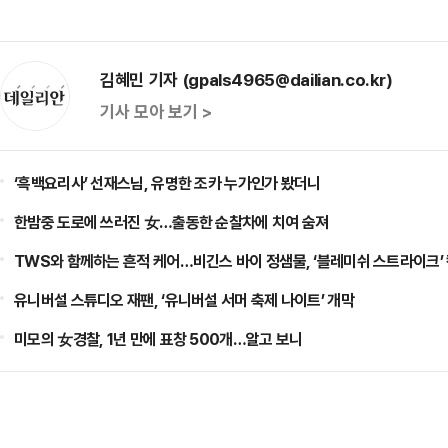
김혜민 기자 (gpals4965@dailian.co.kr)
기사 모아 보기 >
‘흑백요리사’ 선재스님, 유명한 조카 누가인가 봤더니
한밤중 도로에 쓰러진 女…출동한 순찰차에 치여 숨져
TWS와 함께하는 흔적 케어…비긴스 바이 정샘물, ‘블레미쉬 스트라이크’
유니버설 스튜디오 재팬, ‘유니버설 서머 축제 나이트’ 개막
미모의 女경찰, 1년 만에 표창 500개…알고 보니