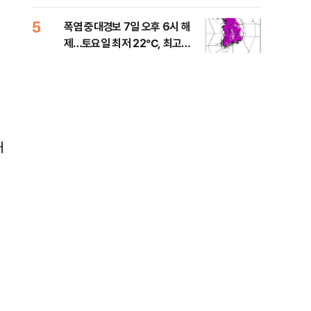
는 
5
10
폭염 중대경보 7일 오후 6시 해
與,
제…토요일 최저 22℃, 최고
스?
36℃
라"
태
기