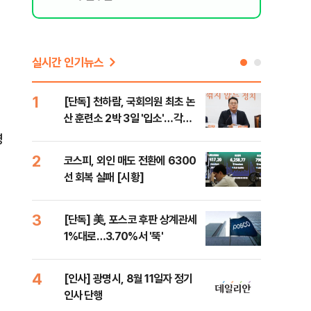
실시간 인기뉴스
1
6
[단독] 천하람, 국회의원 최초 논
'국
산 훈련소 2박 3일 '입소'…각개
에 
전투·야간행군 한다
영
2
7
코스피, 외인 매도 전환에 6300
박지
선 회복 실패 [시황]
령과
3
8
[단독] 美, 포스코 후판 상계관세
[단
1%대로…3.70%서 '뚝'
의'
외부
4
9
[인사] 광명시, 8월 11일자 정기
[현
인사 단행
중 