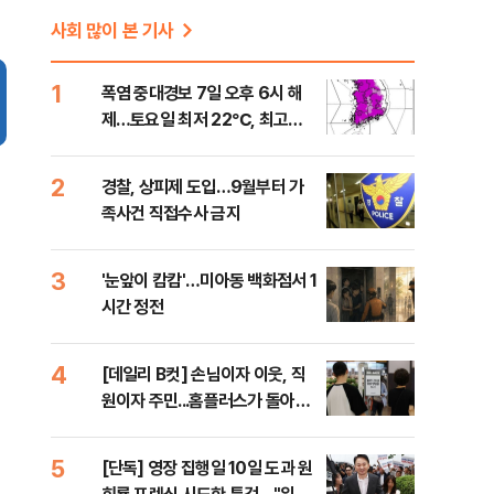
사회 많이 본 기사
1
폭염 중대경보 7일 오후 6시 해
제…토요일 최저 22℃, 최고
36℃
2
경찰, 상피제 도입…9월부터 가
족사건 직접수사 금지
3
'눈앞이 캄캄'…미아동 백화점서 1
시간 정전
4
[데일리 B컷] 손님이자 이웃, 직
원이자 주민...홈플러스가 돌아왔
다
5
[단독] 영장 집행일 10일 도과 원