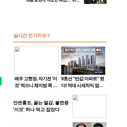
희룡 포렌식 시도한 특검…"위법
증거 수집" 지적