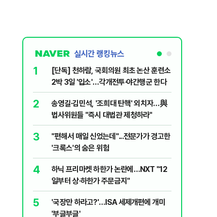
실시간 랭킹뉴스
1
6
[단독] 천하람, 국회의원 최초 논산 훈련소
[영상] 
2박 3일 '입소'…각개전투·야간행군 한다
진 日 의
2
7
송영길·김민석, '조희대 탄핵' 외치자…與
[단독 인
법사위원들 "즉시 대법관 제청하라"
된 C교수
된 행위"
3
8
"편해서 매일 신었는데"...전문가가 경고한
YG 사옥
'크록스'의 숨은 위험
체포…일
4
9
하닉 프리마켓 하한가 논란에…NXT "12
폭염 중대
일부터 상·하한가 주문금지"
일 최저 
5
10
'국장만 하라고?'…ISA 세제개편에 개미
송영길, 
'부글부글'
히려 이인