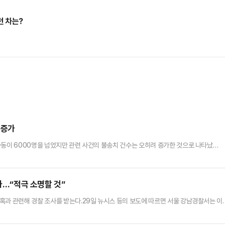
던 차는?
 증가
아동이 6000명을 넘었지만 관련 사건의 불송치 건수는 오히려 증가한 것으로 나타났
의힘)이 경찰청으로부터 제출받은 자료에 따르면 지난해 아동학대 의심으로 2회 이상 신
신고된 아동이 4362명으로 가장 많았고 3차례는 1306명, 4차례는 490명이었다. 특
은 지난해 1월부터 학대예방경찰관(APO) 시스템을 개편해 반복 신…
사…“적극 소명할 것”
혹과 관련해 경찰 조사를 받는다.29일 뉴시스 등의 보도에 따르면 서울 강남경찰서는 이
프랜차이즈 관련 사건을 재수사하며 양정원과 학원 대표 등 주요 관계자들을 소환 조사한다
로 알려졌다.해당 사건은 2024년 7월 필라테스 학원 가맹점주들이 양정원과 본사 관계