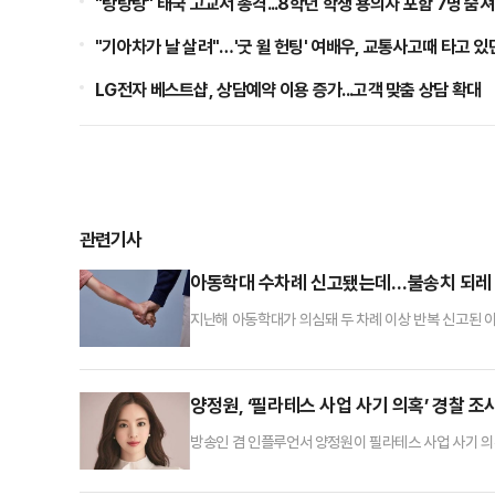
"탕탕탕" 태국 고교서 총격...8학년 학생 용의자 포함 7명 숨져
"기아차가 날 살려"…'굿 윌 헌팅' 여배우, 교통사고때 타고 있
LG전자 베스트샵, 상담예약 이용 증가...고객 맞춤 상담 확대
관련기사
아동학대 수차례 신고됐는데…불송치 되레
지난해 아동학대가 의심돼 두 차례 이상 반복 신고된 
다.29일 국회 행정안전위원회 소속 서범수 의원(국민
된 아동은 총 6795명이다.신고 횟수별로 보면 2차례 
히 10차례 이상 신고된 사례도 114명에 달했다.경찰
양정원, ‘필라테스 사업 사기 의혹’ 경찰 조
방송인 겸 인플루언서 양정원이 필라테스 사업 사기 의
날 사기 및 가맹사업법 위반 혐의로 고소된 필라테스 
경찰은 이들을 상대로 대질 조사도 진행할 예정인 것으