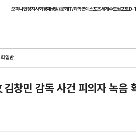
오피니언
정치
사회
경제
생활/문화
IT/과학
연예
스포츠
세계
수도권
포토
D-
사회일반
故 김창민 감독 사건 피의자 녹음 