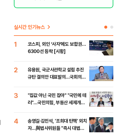
실시간 인기뉴스
1
6
코스피, 외인 ‘사자’에도 보합권…
靑,
6300선 등락 [시황]
점식
고'"
2
7
유용원, 국군사관학교 설립 추진
與김
규탄 결의안 대표발의…국회의원
발언
36명 동참
3
8
"집값 아닌 국민 잡아" "국민에 테
"오
러"…국민의힘, 부동산 세제개편
과정
안 맹폭
세제
4
9
송영길·김민석, '조희대 탄핵' 외치
"'
더
자…與법사위원들 "즉시 대법관
공급