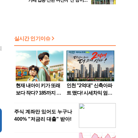
카페 업종 전환 여전히 ‘산 넘어
산’
지