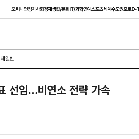
오피니언
정치
사회
경제
생활/문화
IT/과학
연예
스포츠
세계
수도권
포토
D-
경제일반
표 선임…비연소 전략 가속