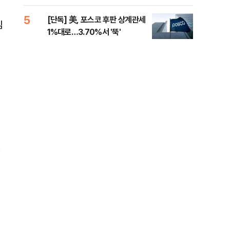
제청하라"
적 
5
10
[단독] 美, 포스코 후판 상계관세
네이
임
1%대로…3.70%서 '뚝'
외연
출(
경