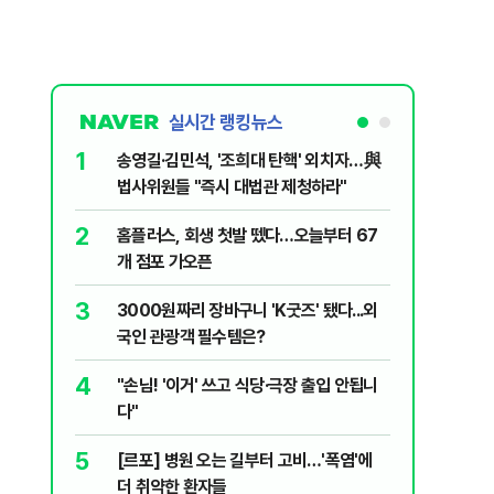
실시간 랭킹뉴스
1
6
송영길·김민석, '조희대 탄핵' 외치자…與
[단독] 
법사위원들 "즉시 대법관 제청하라"
로…3.70
2
7
홈플러스, 회생 첫발 뗐다…오늘부터 67
"집값 아
개 점포 가오픈
민의힘, 
3
8
3000원짜리 장바구니 'K굿즈' 됐다...외
영업정지
국인 관광객 필수템은?
에 5위 
4
9
"손님! '이거' 쓰고 식당·극장 출입 안됩니
"오세훈이
다"
반영"…
5
10
[르포] 병원 오는 길부터 고비…'폭염'에
[코인뉴스
더 취약한 환자들
다…큰 변