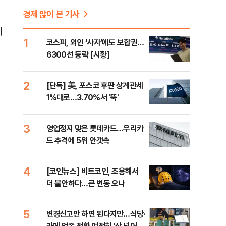
경제 많이 본 기사
의
1
코스피, 외인 ‘사자’에도 보합권…
6300선 등락 [시황]
2
[단독] 美, 포스코 후판 상계관세
1%대로…3.70%서 '뚝'
3
영업정지 맞은 롯데카드…우리카
드 추격에 5위 안갯속
4
[코인뉴스] 비트코인, 조용해서
더 불안하다…큰 변동 오나
5
변경신고만 하면 된다지만…식당·