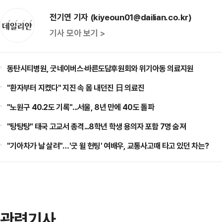
전기연 기자 (kiyeoun01@dailian.co.kr)
기사 모아 보기 >
동탄시티병원, 굿네이버스·바른도담후원회와 위기아동 의료지원
"환자부터 지켰다" 지진 속 몸 내던진 日 의료진
"노원구 40.2도 기록"...서울, 8년 만에 40도 돌파
"탕탕탕" 태국 고교서 총격...8학년 학생 용의자 포함 7명 숨져
"기아차가 날 살려"…'굿 윌 헌팅' 여배우, 교통사고때 타고 있던 차는?
관련기사