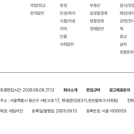
국방/외교
환경
부동산
음식/맛
정치일반
인권/복지
글로벌경제
패션/뷰
식품/의료
생활경제
공연/전
지역
경제일반
책
인물
종교
사회일반
날씨
생활문화
최종편집시간: 2026.08.08 21:12
회사소개
편집규약
광고제휴문의
주소 : 서울특별시 용산구 서빙고로 17, 18층(한강로3가,센트럴파크 타워동)
전화 
제호: 데일리안
등록일/발행일: 2005.09.13
등록번호: 서울 아00055