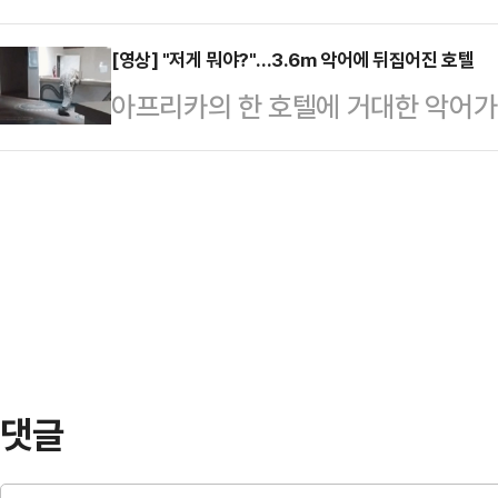
의 항소심 선고가 29일 이뤄진다.
을 기다리는 사이 한 남녀 손님이 해
택시기사 B씨의…
서울고법 형사1부(부장판사 윤성식)는
[영상] "저게 뭐야?"...3.6m 악어에 뒤집어진 호텔
그러나 상인이 고기를 굽는 모습을 보더
아프리카의 한 호텔에 거대한 악어가
무집행방해 등 혐의 2심 선고기일을 
은 두 번 다시 안 먹어야겠다" 등 
일(현지시간) ABC뉴스에 따르면 지
통령경호처 직원을 동원해 공수처의
향…
약 3.6m에 달하는 악어 한 마리가
행방해 등)를 받는다.계엄 선포 당
를 지나 주방까지 이동했으며 조리대
만 소집해 회의에 참석지 못한 국무위
카메라에 담기기도 했다.인근 잠베
권남용 등)도 있다.계…
이 악어는 세계에서 가장 위험한 종
객은 "웨이터들에 따르면 악어는 마
다"고 전했다.다행히 인…
댓글