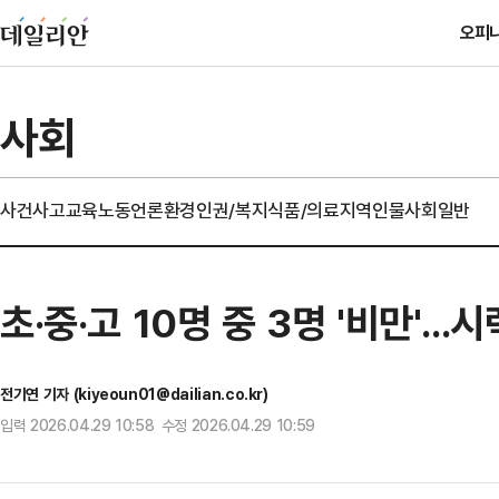
오피
사회
사건사고
교육
노동
언론
환경
인권/복지
식품/의료
지역
인물
사회일반
초·중·고 10명 중 3명 '비만'..
전기연 기자 (kiyeoun01@dailian.co.kr)
입력 2026.04.29 10:58 수정 2026.04.29 10:59