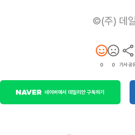
©(주) 데
기사 공
0
0
네이버에서 데일리안 구독하기