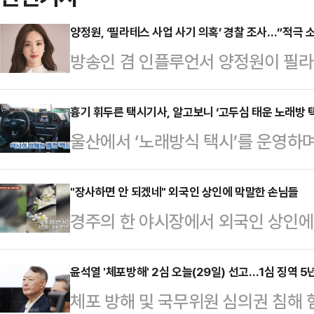
양정원, ‘필라테스 사업 사기 의혹’ 경찰 조사…“적극 
방송인 겸 인플루언서 양정원이 필라
를 받는다.29일 뉴시스 등의 보도에
가맹사업법 위반 혐의로 고소된 필
흉기 휘두른 택시기사, 알고보니 ‘고두심 태운 노래방 
울산에서 ‘노래방식 택시’를 운영하
며 양정원과 학원 대표 등 주요 관계
동료를 흉기로 찌르는 사건이 발생해
대로 대질 조사도 진행할 예정인 것으
유튜브에서 택시 관련 콘텐츠를 제작해
"장사하면 안 되겠네" 외국인 상인에 막말한 손님들
필라테스 학원 가맹점주들이 양정원
경주의 한 야시장에서 외국인 상인에
교양 프로그램 ‘엄마의 여행 고두심이
위반 혐의로 고소하면서 불거졌다. 
개되며 논란이 커지고 있다.28일 JT
맨 김준현을 태우고 태화강 일대를 소
견하겠다고 했지만 실제…
지난 19일 야시장에서 1만2000원
윤석열 '체포방해' 2심 오늘(29일) 선고…1심 징역 5
장’에 따르면 울산 남부경찰서는 50
체포 방해 및 국무위원 심의권 침해 
있는 쿠폰을 구매한 뒤 큐브스테이크
급 체포해 조사 중이다.A씨는 27일 