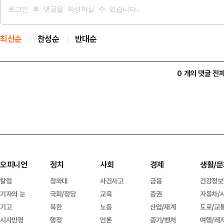
최신순
찬성순
반대순
0 개의 댓글 전
오피니언
정치
사회
경제
생활/문
칼럼
청와대
사건사고
금융
건강정보
기자의 눈
국회/정당
교육
증권
자동차/
기고
북한
노동
산업/재계
도로/교
시사만평
행정
언론
중기/벤처
여행/레