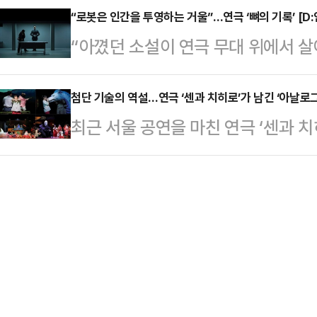
장의 대결은 관객들에게 ‘비교 관람’
“로봇은 인간을 투영하는 거울”…연극 ‘뼈의 기록’ [D
색한 이 연극은, 대선을 앞둔 미국을
“아꼈던 소설이 연극 무대 위에서 살아
이를 키우는 결과를 낳았다.그리고 올
포와 이를 둘러싼 음모, 그리고 그 
을 만큼 벅참이 느껴져요.”(천선란)2
씨’를 통해 다시 한 번 정면승부에 
더’의 실체…
으로 ‘밤에 찾아오는 구원자’를 무대
첨단 기술의 역설…연극 ‘센과 치히로’가 남긴 ‘아날로그
한 ‘바냐 삼촌’(5월 7일~31일 L
최근 서울 공연을 마친 연극 ‘센과 
가 ‘뼈의 기록’으로 다시 만났다. 스
은 한국적 정서를 덧입힌 ‘반야 아재’
100%를 상회하며 유료 점유율 98%
만남은 작가의 상상력 속에만 존재
…
이는 2026년 상반기 공연계 최고의 
무대로 불러내는 동력이 됐다.지난 4
중 단일 프로젝트 시즌 사상 최다 
신을 염하는 안드로이드 로비스를 주
이래 단기간 내 최다 관객을 동원한 
인지 …
3D 매핑 등 첨단 디지털 기술 도입
퍼펫(인형)과 역동적인 신체극이라는