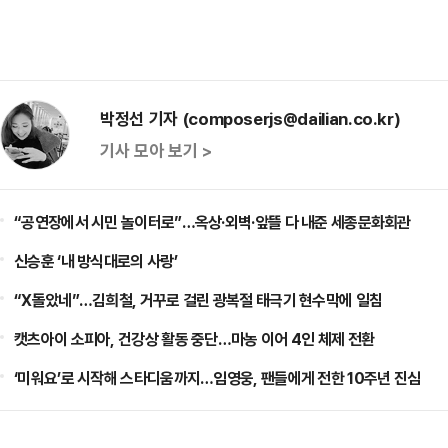
박정선 기자 (composerjs@dailian.co.kr)
기사 모아 보기 >
“공연장에서 시민 놀이터로”…옥상·외벽·앞뜰 다 내준 세종문화회관
신승훈 ‘내 방식대로의 사랑’
“X돌았네”…김희철, 거꾸로 걸린 광복절 태극기 현수막에 일침
캣츠아이 소피아, 건강상 활동 중단…마농 이어 4인 체제 전환
‘미워요’로 시작해 스타디움까지…임영웅, 팬들에게 전한 10주년 진심