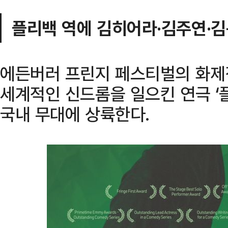
플리백 역에 김히어라·김주연·
에든버러 프린지 페스티벌의 화제
세계적인 신드롬을 일으킨 연극 ‘플리
국내 무대에 상륙한다.