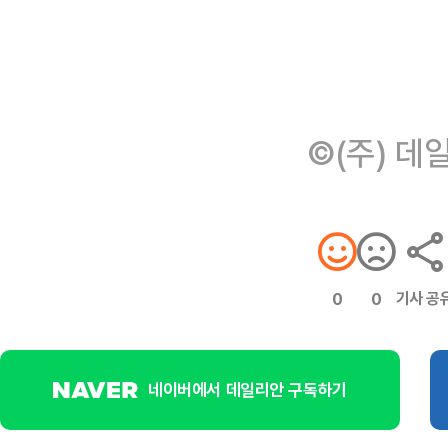
©(주) 데
기사 공
0
0
네이버에서 데일리안 구독하기