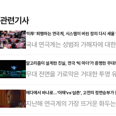
관련기사
‘미투’ 퇴행하는 연극계, 시스템이 버린 정의 다시 세울 
국내 연극계는 성범죄 가해자에 대한
위 수사, 가해 배우의 복귀 시도가 맞물
하려 했던 윤리적 기준이 퇴보하고 
알고리즘이 설계한 진실, 연극 ‘빅 마더’가 증명한 무대
무대 전면을 가로막은 거대한 투명 유
계와 업계 자정 시스템의 부재 속에
실시간으로 움직이는 라이브 카메라
대책 마련이 시급하다는 지적이 나온
중인 연극 ‘빅 마더’는 아날로그 연
헤다에서 바냐로…‘아재’vs‘삼촌’, 고전의 정면승부가
력범죄의 처벌 등에 관한 특례법 위반
지난해 연극계의 가장 뜨거운 화두는
호한 경계를 만들어낸다. 무대를 가
표 A씨에 대한 항소심에서 원심의 징
에 올린 ‘헤다 가블러’였다. 헨리크 
이자 서사를 끌고 가는 동력이다.프랑
행유예 2년…