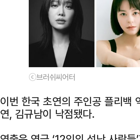
ⓒ브러쉬씨어터
이번 한국 초연의 주인공 플리백 
연, 김규남이 낙점됐다.
연출은 연극 ‘12인의 성난 사람들’과