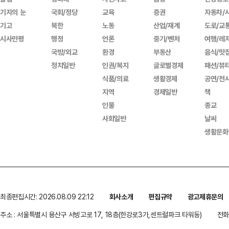
기자의 눈
국회/정당
교육
증권
자동차/
기고
북한
노동
산업/재계
도로/교
시사만평
행정
언론
중기/벤처
여행/레
국방/외교
환경
부동산
음식/맛
정치일반
인권/복지
글로벌경제
패션/뷰
식품/의료
생활경제
공연/전
지역
경제일반
책
인물
종교
사회일반
날씨
생활문화
최종편집시간: 2026.08.09 22:12
회사소개
편집규약
광고제휴문의
주소 : 서울특별시 용산구 서빙고로 17, 18층(한강로3가,센트럴파크 타워동)
전화 