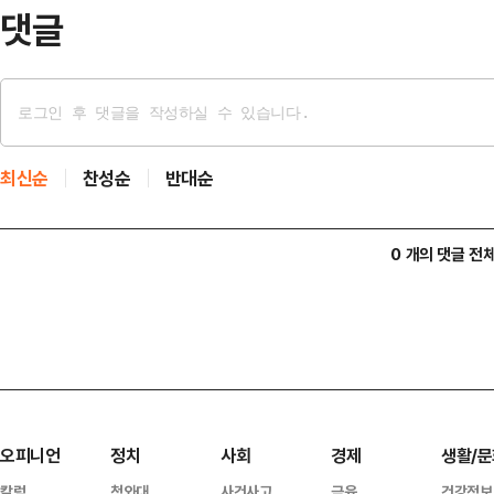
댓글
최신순
찬성순
반대순
0 개의 댓글 전
오피니언
정치
사회
경제
생활/문
칼럼
청와대
사건사고
금융
건강정보