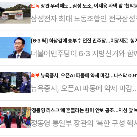
한단 취지로 시작된 조기 교체설에 '
단독
장관 우려에도...삼성 노조, 이재용 자택 앞 '천막
삼성전자 최대 노동조합인 전국삼성
지선을 앞두고 원내대표 교체가 도움
도 불구하고 이재용 삼성전자 회장 
한 반대 여론이 감지되고 있다.송언석
노사 갈등이 파국으로 치닫고 있다. 
[6·3 픽] 하남갑에 승부수 던진 민주당…이광재로 '험
브리핑에 출연해 '원내대표 조기 사퇴 
더불어민주당이 6·3 지방선거와 함
연결 짓는 여론의 압박이 거세지는 
리에 연연하지 않고 언제든지 내가 
하남갑 보궐선거에 이광재 전 강원지
소에서 세 결집에 나선 모습이다.28
분명히 말했…
만 일각에서는 지역 기반이 약한 외부
속보
뉴욕증시, 오픈AI 파동에 약세 마감…나스닥 0.
이 어제(27일)부터 5월 21일 총파
뉴욕증시, 오픈AI 파동에 약세 마감
도부의 결정이 오히려 부담으로 작용
농성에 돌입했다”고 밝혔다.노조는 
치권에 따르면 민주당은 전날 이 전
고 가려진 진실을…
'정동영 리스크'에 흔들리는 한미 안보 공조…지선 앞
민주당 수석대변인은 이 전 지사에 
정동영 통일부 장관의 '북한 구성 핵
중량감 있는 정치인으로 굵직한 지
한 논란이 한 달째 이어지고 있다. 
해결할 적임자"라고 평가했다…