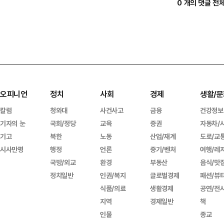
0 개의 댓글 전
오피니언
정치
사회
경제
생활/문
칼럼
청와대
사건사고
금융
건강정보
기자의 눈
국회/정당
교육
증권
자동차/
기고
북한
노동
산업/재계
도로/교
시사만평
행정
언론
중기/벤처
여행/레
국방/외교
환경
부동산
음식/맛
정치일반
인권/복지
글로벌경제
패션/뷰
식품/의료
생활경제
공연/전
지역
경제일반
책
인물
종교