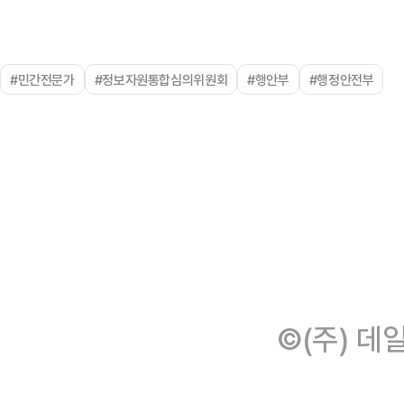
#민간전문가
#정보자원통합심의위원회
#행안부
#행정안전부
©(주) 데