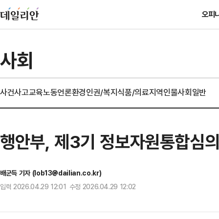
오피
사회
사건사고
교육
노동
언론
환경
인권/복지
식품/의료
지역
인물
사회일반
행안부, 제3기 정보자원통합심
배군득 기자 (lob13@dailian.co.kr)
입력 2026.04.29 12:01 수정 2026.04.29 12:02