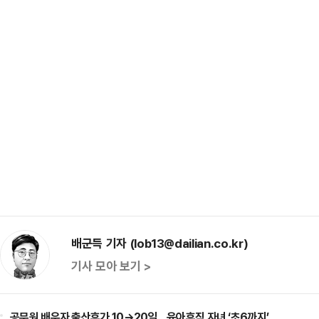
배군득 기자 (lob13@dailian.co.kr)
기사 모아 보기 >
공무원 배우자 출산휴가 10→20일…육아휴직 자녀 ‘초6까지’