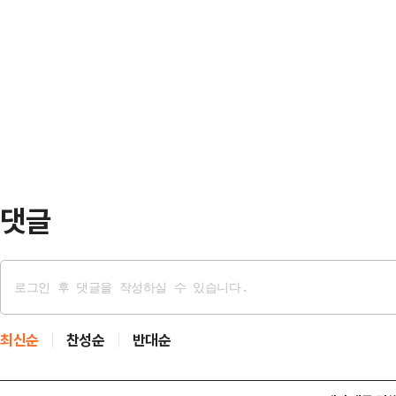
민의힘은 쿠팡 문제까지 겹친 한미 현
를 높이고 있다. 민주당이 국민의힘
운데, 한미동맹 균열론은 지선 정국
권에 따르면 여권은 표면적으로는 정
다는 방어선을 유지하고 있다. 앞서
대해 "미국으로부…
댓글
최신순
찬성순
반대순