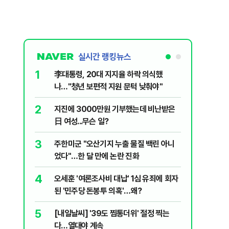
실시간 랭킹뉴스
1
6
李대통령, 20대 지지율 하락 의식했
'외통위원
나…"청년 보편적 지원 문턱 낮춰야"
동…"오로
2
7
지진에 3000만원 기부했는데 비난받은
美 '원화
日 여성...무슨 일?
입 날개 
3
8
주한미군 "오산기지 누출 물질 백린 아니
'화장실서
었다"…한 달 만에 논란 진화
기하던 男
4
9
오세훈 '여론조사비 대납' 1심 유죄에 회자
평생 뇌전
된 '민주당 돈봉투 의혹'…왜?
로 4명에
5
10
[내일날씨] '39도 찜통더위' 절정 찍는
정청래, 
다…열대야 계속
대고 대통