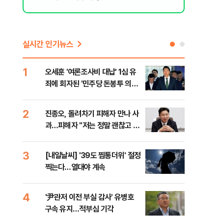
실시간 인기뉴스
1
6
오세훈 '여론조사비 대납' 1심 유
'외
죄에 회자된 '민주당 돈봉투 의
회동
혹'…왜?
것"
2
7
진종오, 돌려차기 피해자 만나 사
포스
과…피해자 "저는 정말 괜찮고 징
다…
계 원치 않아"
3
8
[내일날씨] '39도 찜통더위' 절정
북한
찍는다…열대야 계속
사일
발
4
9
'尹관저 이전 부실 감사' 유병호
"캐
구속 유지…적부심 기각
성 