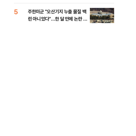
행적
5
10
주한미군 "오산기지 누출 물질 백
개정
린 아니었다"…한 달 만에 논란 진
무부
화
회