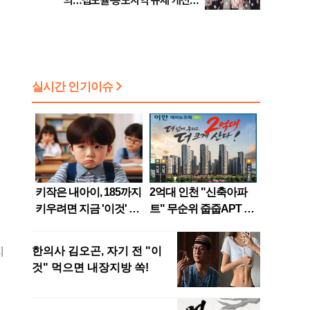
의…접도율·용도지역 규제 개선
건의
지