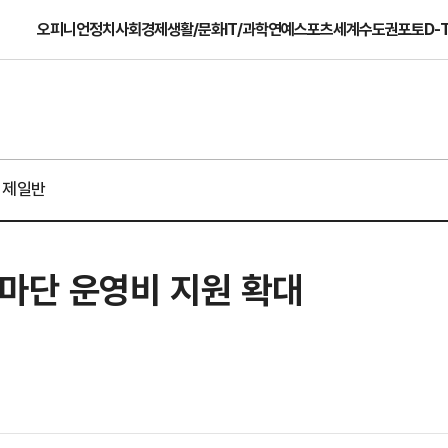
오피니언
정치
사회
경제
생활/문화
IT/과학
연예
스포츠
세계
수도권
포토
D-
경제일반
승마단 운영비 지원 확대