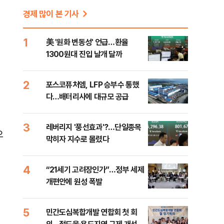
경제 많이 본 기사
1
美 '원화 변동성' 언급…환율
1300원대 진입 날개 달까
2
포스코퓨처엠, LFP 승부수 통했
다…배터리사에 대규모 공급
3
레버리지 '풍선효과'?…단일종목
으
막히자 지수로 몰렸다
4
“21세기 고려장인가”…정부 세제
개편안에 원성 폭발
5
민간도심복합개발 연합회 첫 회