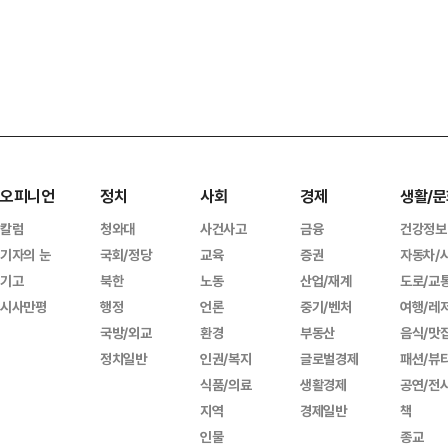
오피니언
정치
사회
경제
생활/문
칼럼
청와대
사건사고
금융
건강정보
기자의 눈
국회/정당
교육
증권
자동차/
기고
북한
노동
산업/재계
도로/교
시사만평
행정
언론
중기/벤처
여행/레
국방/외교
환경
부동산
음식/맛
정치일반
인권/복지
글로벌경제
패션/뷰
식품/의료
생활경제
공연/전
지역
경제일반
책
인물
종교