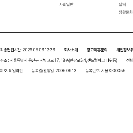
사회일반
날씨
생활문화
최종편집시간: 2026.08.06 12:36
회사소개
광고제휴문의
개인정보
주소 : 서울특별시 용산구 서빙고로 17, 18층(한강로3가,센트럴파크 타워동)
전화 
제호: 데일리안
등록일/발행일: 2005.09.13
등록번호: 서울 아00055