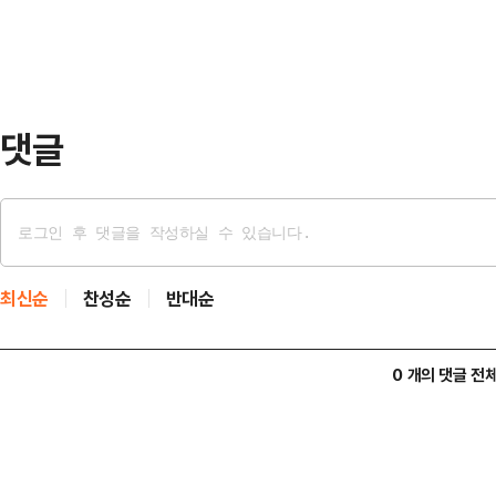
이나 이란전쟁 관련 부정적 여론을 
했다.SNS 분석기업 오디엔스 산하 
트위터)에서 기자…
댓글
최신순
찬성순
반대순
0 개의 댓글 전