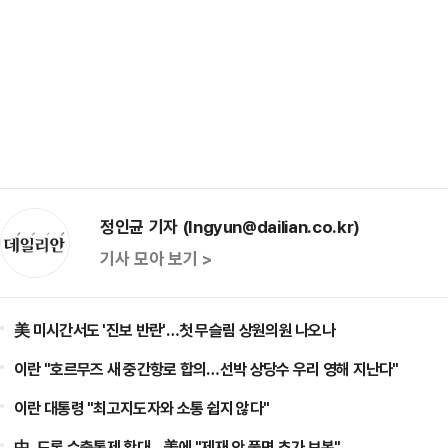
정인균 기자 (Ingyun@dailian.co.kr)
기사 모아 보기 >
美 미시간서도 '진보 반란'…첫 무슬림 상원의원 나오나
이란 "호르무즈 새 중간항로 합의…선박 상당수 우리 영해 지난다"
이란 대통령 "최고지도자와 소통 쉽지 않다"
中, 드론 수출통제 확대…美에 "제재 안 풀면 추가 보복"