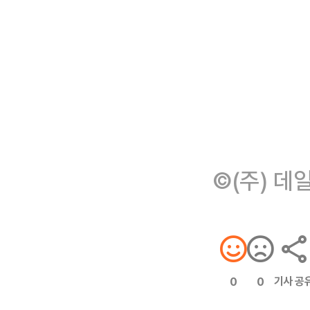
©(주) 데
기사 공
0
0