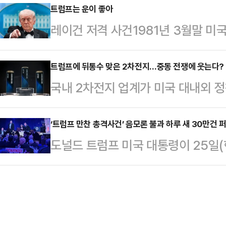
멀은 지난 23일(이하 현지시간) AB
트럼프는 운이 좋아
독립 250주년에 이뤄졌다면서 독립
레이건 저격 사건1981년 3월말 미
리는 백악관 출입기자협회 만찬을 패러
이웃으로 지내왔다고 설명했다. 특히
임 한 달이 갓 지난 레이건 미국 대
라니아가 여기와 있습니다. 너무 아름
우리는 특별…
았다. 총알 1발이 폐를 관통하고 심
트럼프에 뒤통수 맞은 2차전지…중동 전쟁에 웃는다?
될 것 같은 분위기를 풍기네요"라고 
국내 2차전지 업계가 미국 대내외 정
레이건은 당시 70세, 현직인 민주
총격 사건이 발생한 이후 다시 조명
널드 트럼프 대통령의 '전 정부 정책 
란 이유로 공격받았다. 생명이 위독
니아 여…
폭풍이 가중되던 상황에서 중동 전쟁
‘트럼프 만찬 총격사건’ 음모론 불과 하루 새 30만건 
다. 범인은 현장에서 다섯 발을 쐈는데
도널드 트럼프 미국 대통령이 25일
장장치(ESS)에 대한 관심이 급증하
으로 육탄방어했다. 매카시는 복부에
찬 행사에서 발생한 총격 사건을 둘
하고 있고 ESS 분야는 성장성이 기
까지 받았다.…
작설 등 각종 음모론이 걷잡을 수 없
두에 둘 필요가 있다는 분석이다.28
에 따르면 전날 총격 사건 보도가 전
TOP 10 지수와 K-AI 2차전지 지수
라는 주장이 퍼졌다. 일부 SNS 