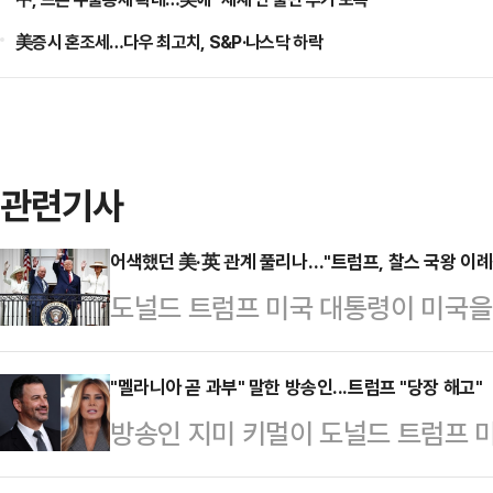
美증시 혼조세…다우 최고치, S&P·나스닥 하락
관련기사
어색했던 美·英 관계 풀리나…"트럼프, 찰스 국왕 이례
도널드 트럼프 미국 대통령이 미국을
열고 미·영 동맹을 거듭 강조했다고 
트럼프 대통령은 이날 환영식을 열고
"멜라니아 곧 과부" 말한 방송인...트럼프 "당장 해고"
방송인 지미 키멀이 도널드 트럼프 
대한 헌신을 치켜세웠다. 또 미국과 
발언으로 논란에 휩싸이며 트럼프 대
랫동안 이런 관계가 계속돼야 한다”