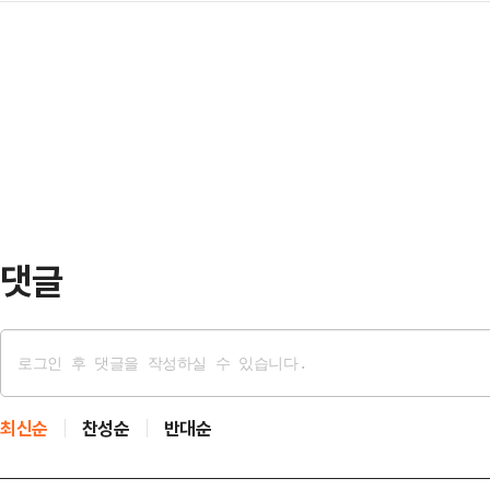
표명한 것으로 알려진 하정우 AI미
가장 좋은 국회의원감이냐를 놓고 선
바닥 민심을 파고들고…
북갑 출마지시한 것 맞느냐"라고 강하
단일화 시 어떤 방식으로 이뤄지냐는
스북에 "하정우 전 수석은 '이재명 
은 자신으로의 단일화를 주장하는 경
마할거고, 아니면 청와대에 남겠다'고
들지 않느냐"며 "…
통령이 결국 출마 지시를 한 것으로 
6·3 지방선거와 동시에 치러질 부
전망된다.…
댓글
최신순
찬성순
반대순