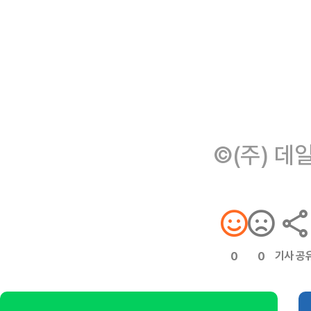
©(주) 데
기사 공
0
0