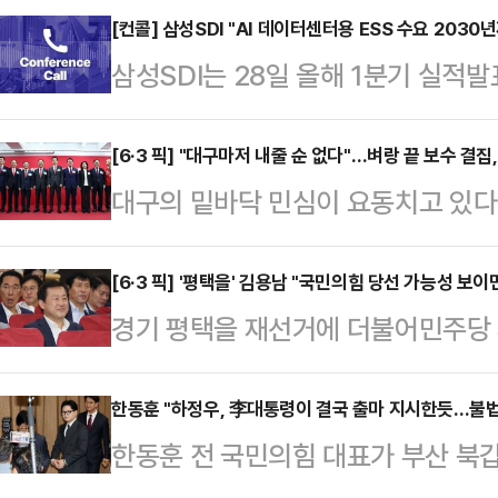
된 것에 대해 "끝까지 진상을 파헤쳐
[컨콜] 삼성SDI "AI 데이터센터용 ESS 수요 2030
삼성SDI는 28일 올해 1분기 실적
주당 정권에 응당한 책임을 묻겠다"
센터용 에너지저장장치(ESS) 수요
북에 "'곰팡이 백신 은폐 의혹 사건
활용되는 ESS 수요는 2025년 9
[6·3 픽] "대구마저 내줄 순 없다"…벼랑 끝 보수 결집,
과 정은경 당시 질병관리청장에 대한
대구의 밑바닥 민심이 요동치고 있다
160GWh 규모로 연 평균 12% 수
"이 정권에서 없던 일이 될 수도 있
이 확정되는 과정이 험난했다. 컷오
"이 중 데이터센터에 활용되는 ESS 
사다"라고 적…
균열이 발생했다.하지만 벼랑 끝에 
[6·3 픽] '평택을' 김용남 "국민의힘 당선 가능성 보이
40GWh 이상으로 추산된다"며 "연
경기 평택을 재선거에 더불어민주당 
다. 주호영 의원과 이진숙 전 방송
것"이라고 말했다.또한 "기존 주요 
"제1야당의 당선 가능성이 보이면 그 
치로 결단을 내리면서다. 이들의 합
하…
혔다.김용남 전 의원은 28일 CBS
한동훈 "하정우, 李대통령이 결국 출마 지시한듯…불법
될지 주목된다.27일 대구 지역 정
한동훈 전 국민의힘 대표가 부산 북
재선거에서의 범여권 단일화에 대해 
김부겸이라는 거물과 맞서야 하는 상