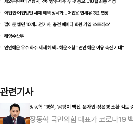
제2우주센터 건립지, 전남광주·제주 두 곳 응모…10월 최종 선정
어업인·어업법인 세제 혜택 상시화…어업용 면세유 3년 연장
깔아둔 앱만 10개…전기차, 충전 때마다 회원 가입 ‘스트레스’
해양수산부
연안해운 우수 화주 세제 혜택…해운조합 “연안 해운 이용 촉진 기대”
관련기사
장동혁 "경찰, '곰팡이 백신' 문재인·정은경 소환 검토
장동혁 국민의힘 대표가 코로나19 백
대통령과 정은경 보건복지부 장관(당