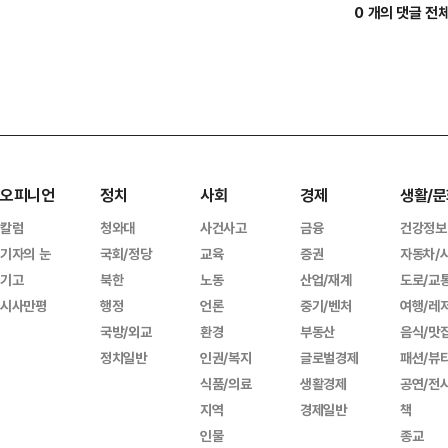
0 개의 댓글 전
오피니언
정치
사회
경제
생활/문
칼럼
청와대
사건사고
금융
건강정보
기자의 눈
국회/정당
교육
증권
자동차/
기고
북한
노동
산업/재계
도로/교
시사만평
행정
언론
중기/벤처
여행/레
국방/외교
환경
부동산
음식/맛
정치일반
인권/복지
글로벌경제
패션/뷰
식품/의료
생활경제
공연/전
지역
경제일반
책
인물
종교