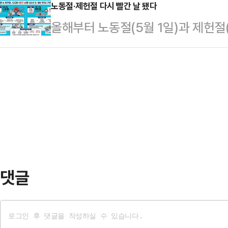
피감독자간음 혐의로 남경주를 불구속
노동절·제헌절 다시 빨간 날 됐다
과 데크, 불법 건축물, 무단 경작, 
올해부터 노동절(5월 1일)과 제헌절(
씨에 대해 법리상 감독 관계에 있음
다.군은 촬영된 자료를 바탕으로 현
혁신처는 28일 국무회의에서 이같은
위력을 행사했다고 판단했다.남경주는
할 예정이다.…
규정’ 일부개정령안이 의결됐다고 밝
사회적 지위와 영향력을 이용해 제자
에서 처리된 ‘공휴일에 관한 법률’ 개
은 A씨가 직후 현장을 벗어나 경찰
절은 1963년 근로자의 날 제정 이후
경찰 조사에서 혐의를 강하게 부…
후 18년 만에 공휴일 지위를 되찾게
에 관한 법률’에 의해 민간 근로자에
로기…
댓글