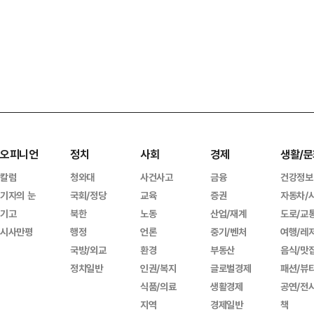
오피니언
정치
사회
경제
생활/문
칼럼
청와대
사건사고
금융
건강정보
기자의 눈
국회/정당
교육
증권
자동차/
기고
북한
노동
산업/재계
도로/교
시사만평
행정
언론
중기/벤처
여행/레
국방/외교
환경
부동산
음식/맛
정치일반
인권/복지
글로벌경제
패션/뷰
식품/의료
생활경제
공연/전
지역
경제일반
책