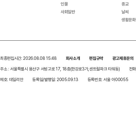
인물
종교
사회일반
날씨
생활문화
최종편집시간: 2026.08.08 15:48
회사소개
편집규약
광고제휴문의
주소 : 서울특별시 용산구 서빙고로 17, 18층(한강로3가,센트럴파크 타워동)
전화 
제호: 데일리안
등록일/발행일: 2005.09.13
등록번호: 서울 아00055