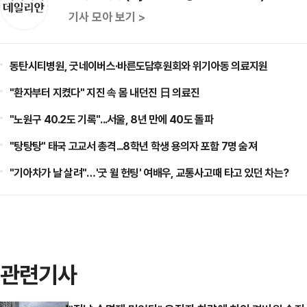
기사 모아 보기 >
동탄시티병원, 굿네이버스·바른도담후원회와 위기아동 의료지원
"환자부터 지켰다" 지진 속 몸 내던진 日 의료진
"노원구 40.2도 기록"...서울, 8년 만에 40도 돌파
"탕탕탕" 태국 고교서 총격...8학년 학생 용의자 포함 7명 숨져
"기아차가 날 살려"…'굿 윌 헌팅' 여배우, 교통사고때 타고 있던 차는?
관련기사