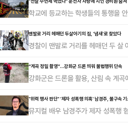
"전날 수면제 먹었다" 운전자 차량에 치인 경비원 숨져
학교에 등교하는 학생들의 통행을 안
지는 안타까운 사고가 발생했다.28
전 8시 23분쯤 미추홀구 주안동의 
맨발로 거리 헤매던 두살아기의 집, '냄새'로 찾았다
경찰이 맨발로 거리를 헤매던 두 살 
여성 B씨가 몰던 차량에 치였다.이
알려져 화제를 모으고 있다.28일 경
(CPR)을 받으며 병원으로 이송됐으
후 4시 43분쯤 창원시 진해구의 한
“계곡 정밀 촬영”…강화군 드론 띄워 불법행위 단속
단보도 통행 안내를 하다가 사고를 
강화군은 드론을 활용, 산림 속 계곡
않은 A(2)양을 발견해 인도로 데려
는 "불면증이 심해 전날 수면제를 
선다고 28일 밝혔다.이번 점검은 
구대는 A양을 지구대로 데려가 지문 
은 B씨를 교통사고처리…
해 계곡 전반을 정밀하게 촬영하고,
"위력 행사 판단" '제자 성폭행 의혹' 남경주, 불구속 
원을 확인하지 못했다.경찰은 걸음이 
뮤지컬 배우 남경주가 제자 성폭행 
위해 추진됐다.특히 사람의 접근이 
단을 혼자 내려오지 못했을 것으로 
따르면 서울중앙지검 여성아동범죄조
지대 해소에 효과적이다.군은 점검을
을 진행했…