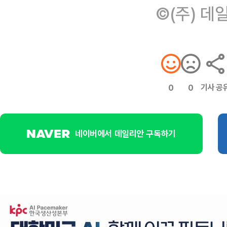
©(주) 데
기사 공
0
0
네이버에서 데일리안 구독하기