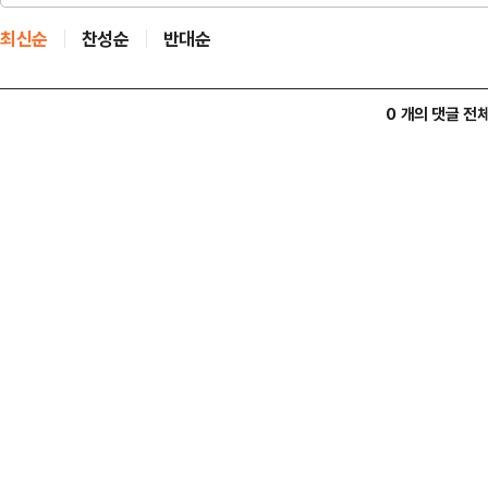
최신순
찬성순
반대순
0 개의 댓글 전