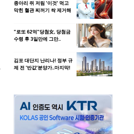
럽
만
식