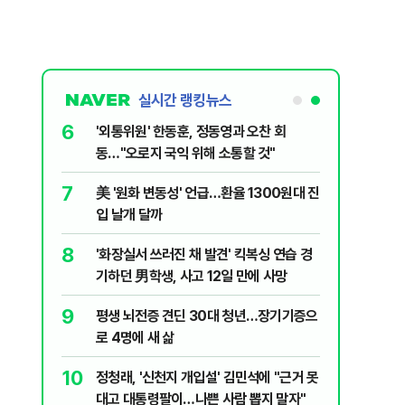
실시간 랭킹뉴스
6
 의식했
'외통위원' 한동훈, 정동영과 오찬 회
낮춰야"
동…"오로지 국익 위해 소통할 것"
7
데 비난받은
美 '원화 변동성' 언급…환율 1300원대 진
입 날개 달까
8
 백린 아니
'화장실서 쓰러진 채 발견' 킥복싱 연습 경
기하던 男학생, 사고 12일 만에 사망
9
 유죄에 회자
평생 뇌전증 견딘 30대 청년…장기기증으
로 4명에 새 삶
10
절정 찍는
정청래, '신천지 개입설' 김민석에 "근거 못
대고 대통령팔이…나쁜 사람 뽑지 말자"