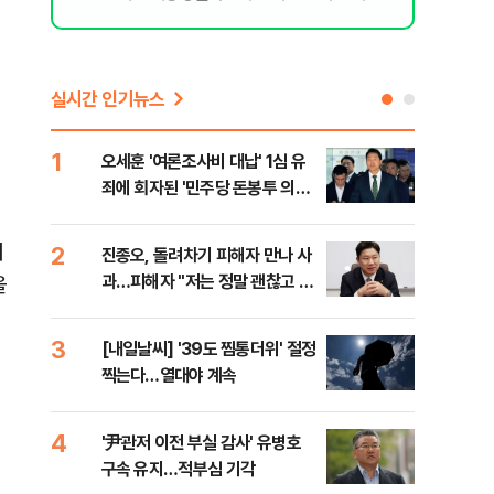
실시간 인기뉴스
1
6
오세훈 '여론조사비 대납' 1심 유
'외
죄에 회자된 '민주당 돈봉투 의
회동
혹'…왜?
것"
기
2
7
진종오, 돌려차기 피해자 만나 사
포스
과…피해자 "저는 정말 괜찮고 징
다…
을
계 원치 않아"
3
8
[내일날씨] '39도 찜통더위' 절정
북한
찍는다…열대야 계속
사일
발
의
4
9
'尹관저 이전 부실 감사' 유병호
"캐
구속 유지…적부심 기각
성 