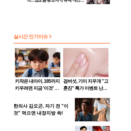
의…접도율·용도지역 규제 개선
건의