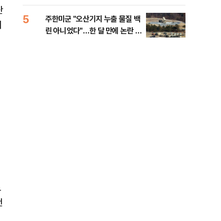
행적
난
5
10
주한미군 "오산기지 누출 물질 백
개정
서
린 아니었다"…한 달 만에 논란 진
무부
화
회
드
랜