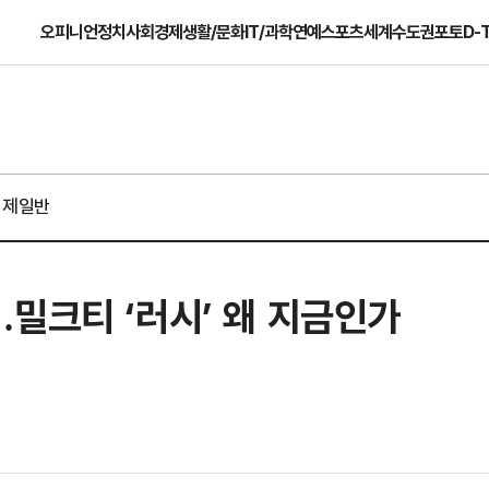
오피니언
정치
사회
경제
생활/문화
IT/과학
연예
스포츠
세계
수도권
포토
D-
경제일반
밀크티 ‘러시’ 왜 지금인가