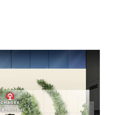
1
李대통령, 20대 지지율 하락
나…"청년 보편적 지원 문턱 
2
지진에 3000만원 기부했는
日 여성...무슨 일?
3
주한미군 "오산기지 누출 물질
었다"…한 달 만에 논란 진화
4
오세훈 '여론조사비 대납' 1심
된 '민주당 돈봉투 의혹'…왜?
5
[내일날씨] '39도 찜통더위' 
다…열대야 계속