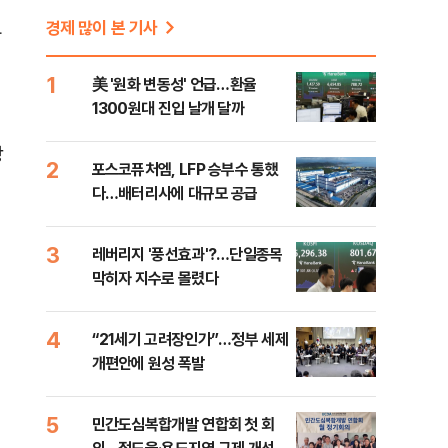
경제 많이 본 기사
다
1
美 '원화 변동성' 언급…환율
1300원대 진입 날개 달까
장
2
포스코퓨처엠, LFP 승부수 통했
다…배터리사에 대규모 공급
3
레버리지 '풍선효과'?…단일종목
막히자 지수로 몰렸다
4
“21세기 고려장인가”…정부 세제
개편안에 원성 폭발
5
민간도심복합개발 연합회 첫 회