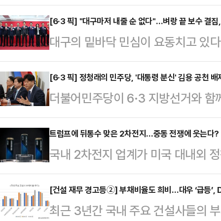
소용돌이에 휘말렸다. 개별 기업의 
러싼 ‘보상 전쟁’이 산업 생태계 전
[6·3 픽] "대구마저 내줄 순 없다"…벼랑 끝 보수 결집,
대구의 밑바닥 민심이 요동치고 있다
패권 경쟁이 정점에 달한 골든타임에 
이 확정되는 과정이 험난했다. 컷오
락과 인재 유출이라는 치명적인 리스
균열이 발생했다.하지만 벼랑 끝에 
[6·3 픽] 정청래의 민주당, '대통령 분신' 김용 공천
르면 이번 사태의 발단은 반도체 업
더불어민주당이 6·3 지방선거와 함
다. 주호영 의원과 이진숙 전 방송
SK하이닉스는 올해 1분기 영업이익
대통령의 '분신' 격인 김용 전 민주
치로 결단을 내리면서다. 이들의 합
며 엔비디아의 지난해 …
재명)계의 공개 압박에도 불구하고 당
트럼프에 뒤통수 맞은 2차전지…중동 전쟁에 웃는다?
될지 주목된다.27일 대구 지역 정
국내 2차전지 업계가 미국 대내외 정
부원장을 공천하지 않으면서, 공천 
김부겸이라는 거물과 맞서야 하는 상
널드 트럼프 대통령의 '전 정부 정책 
로 비화할 것이란 전망이 제기된다.
바닥 민심을 파고들고…
폭풍이 가중되던 상황에서 중동 전쟁
[건설 재무 경고등②] 부채비율도 희비…대우 ‘급등’, D
기도권 재보궐선거 전략공천 인사를 
최근 3년간 국내 주요 건설사들의 
장장치(ESS)에 대한 관심이 급증하
원지사, 평택을에는 김용남 전 의원,