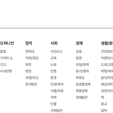
오피니언
정치
사회
경제
생활/문
칼럼
청와대
사건사고
금융
건강정보
기자의 눈
국회/정당
교육
증권
자동차/
기고
북한
노동
산업/재계
도로/교
시사만평
행정
언론
중기/벤처
여행/레
국방/외교
환경
부동산
음식/맛
정치일반
인권/복지
글로벌경제
패션/뷰
식품/의료
생활경제
공연/전
지역
경제일반
책
인물
종교
사회일반
날씨