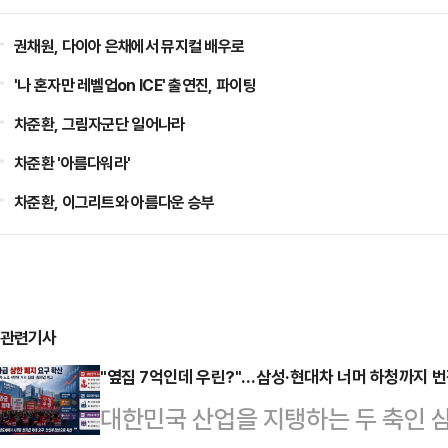
권채원, 다이아 은채에서 뮤지컬 배우로
'나 혼자만 레벨업on ICE' 출연진, 파이팅
차준환, 그림자군단 일어나라
차준환 '아름다워라'
차준환, 이그리트와 아름다운 승부
관련기사
"옆집 7억인데 우린?"…삼성·현대차 너머 하청까지 번진
대한민국 산업을 지탱하는 두 축인