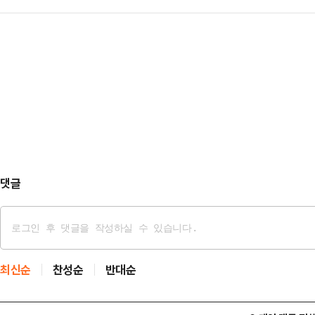
다.일부 건설사는 부채비율이 상승하
하고 있고 ESS 분야는 성장성이 기
천했다. 당초 …
일부는 완만한 개선 흐름을 이어가고
두에 둘 필요가 있다는 분석이다.28
기준 시공능력평가 상위 10대 건설사
TOP 10 지수와 K-AI 2차전지 지수
는 삼성물산을 제외하면 부채비율이
의 부채비율은 2023년 176.8%에서
년엔 284.5%까지 급등하며 주요 
다.부채비율은 …
댓글
최신순
찬성순
반대순