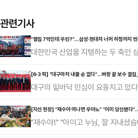
관련기사
"옆집 7억인데 우린?"…삼성·현대차 너머 하청까지 번진
대한민국 산업을 지탱하는 두 축인
소용돌이에 휘말렸다. 개별 기업의 
러싼 ‘보상 전쟁’이 산업 생태계 전
[6·3 픽] "대구마저 내줄 순 없다"…벼랑 끝 보수 결집,
대구의 밑바닥 민심이 요동치고 있다
패권 경쟁이 정점에 달한 골든타임에 
이 확정되는 과정이 험난했다. 컷오
락과 인재 유출이라는 치명적인 리스
균열이 발생했다.하지만 벼랑 끝에 
[지선 현장] "재수야 떠나면 우야노" "이미 당선됐다"…
르면 이번 사태의 발단은 반도체 업
"재수야!" "아이고 누님, 잘 지내셨
다. 주호영 의원과 이진숙 전 방송
SK하이닉스는 올해 1분기 영업이익
돼 있으이까, 우리 좀 잘 도와도"
치로 결단을 내리면서다. 이들의 합
며 엔비디아의 지난해 …