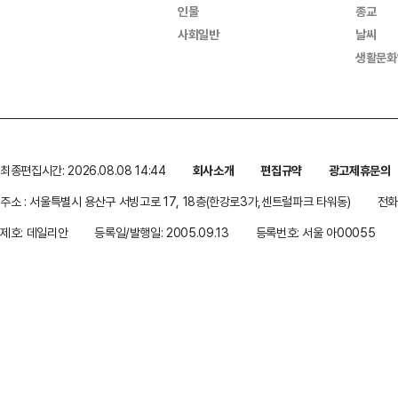
인물
종교
사회일반
날씨
생활문화
최종편집시간: 2026.08.08 14:44
회사소개
편집규약
광고제휴문의
주소 : 서울특별시 용산구 서빙고로 17, 18층(한강로3가,센트럴파크 타워동)
전화 
제호: 데일리안
등록일/발행일: 2005.09.13
등록번호: 서울 아00055