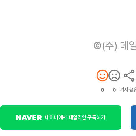
©(주) 데
기사 공
0
0
네이버에서 데일리안 구독하기