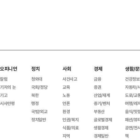
오피니언
정치
사회
경제
생활/문
칼럼
청와대
사건사고
금융
건강정보
기자의 눈
국회/정당
교육
증권
자동차/
기고
북한
노동
산업/재계
도로/교
시사만평
행정
언론
중기/벤처
여행/레
국방/외교
환경
부동산
음식/맛
정치일반
인권/복지
글로벌경제
패션/뷰
식품/의료
생활경제
공연/전
지역
경제일반
책