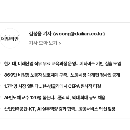
김성웅 기자 (woong@dailian.co.kr)
기사 모아 보기 >
한기대, 미래산업 직무 무료 교육과정 운영…메타버스 기반 실습 도입
869만 비정형 노동자 보호체계 구축…노동시장 대개편 청사진 공개
1.7억명 시장 열린다…한-방글라데시 CEPA 원칙적 타결
AI·반도체 교수 120명 뽑는다…폴리텍, 역대 최대 규모 채용
산업인력공단-KT, AI 실무역량 강화 협력…공공서비스 혁신 앞장