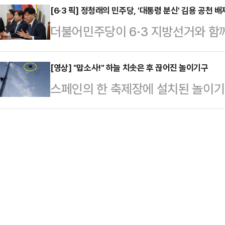
고향인 부산 북구에 위치한 구포시장
[6·3 픽] 정청래의 민주당, '대통령 분신' 김용 공천
될지 주목된다.27일 대구 지역 정
더불어민주당이 6·3 지방선거와 함
를 전하면서 오고 간 이야기들이다.6·
김부겸이라는 거물과 맞서야 하는 상
대통령의 '분신' 격인 김용 전 민주
시. 맑은 날씨 속에서 구포시장 앞 
바닥 민심을 파고들고…
재명)계의 공개 압박에도 불구하고 당
[영상] "맙소사!" 하늘 치솟은 후 끊어진 놀이기구
을 향해 큰절부터 올렸다.그는 "200
스페인의 한 축제장에 설치된 놀이
부원장을 공천하지 않으면서, 공천 
새파란 젊은이 하나가 서른 다섯에 
는 사고가 발생했다.25일(현지시간)
로 비화할 것이란 전망이 제기된다.
도…
스페인 세비야에서 열린 축제에서 발생
기도권 재보궐선거 전략공천 인사를 
이름의 새총 형태 놀이기구가 설치돼
원지사, 평택을에는 김용남 전 의원,
용해 2인승 캡슐을 약 90미터 상공
천했다. 당초 …
올리는 방식이다.사회관계망서비스(S
객이 탄 캡슐이 공중으로 튕겨 올라