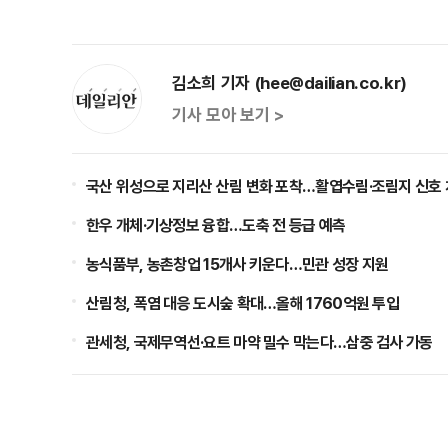
김소희 기자 (hee@dailian.co.kr)
기사 모아 보기 >
국산 위성으로 지리산 산림 변화 포착…활엽수림·조림지 신호 
한우 개체·기상정보 융합…도축 전 등급 예측
농식품부, 농촌창업 15개사 키운다…민관 성장 지원
산림청, 폭염 대응 도시숲 확대…올해 1760억원 투입
관세청, 국제무역선·요트 마약 밀수 막는다…삼중 검사 가동