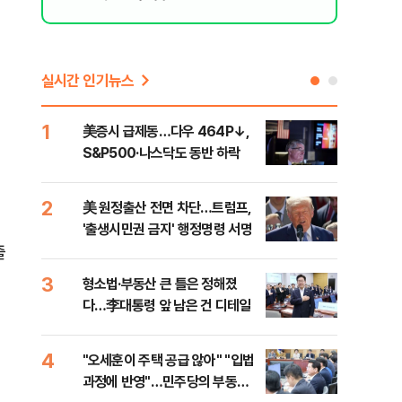
실시간 인기뉴스
1
6
美증시 급제동…다우 464P↓,
오세
S&P500·나스닥도 동반 하락
죄에
혹'
2
7
美 원정출산 전면 차단…트럼프,
근거
'출생시민권 금지' 행정명령 서명
신천
줄
3
8
형소법·부동산 큰 틀은 정해졌
"삼
다…李대통령 앞 남은 건 디테일
中창
4
9
"오세훈이 주택 공급 않아" "입법
"탄
과정에 반영"…민주당의 부동산
'이