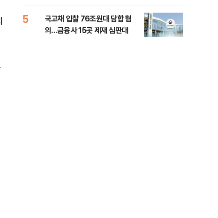
세제개편 해법은
질
5
10
국고채 입찰 76조원대 담합 혐
美민
지
의…금융사 15곳 제재 심판대
면 
소