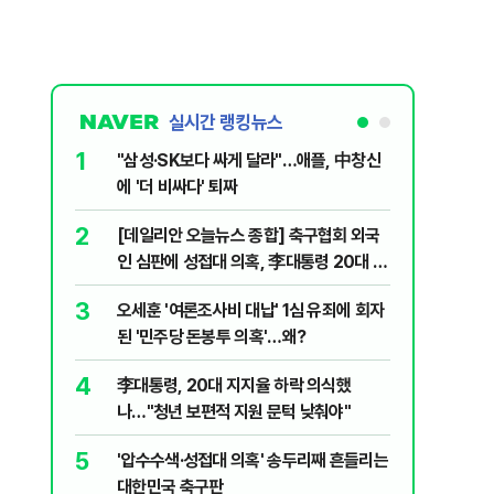
실시간 랭킹뉴스
1
6
"삼성·SK보다 싸게 달라"…애플, 中창신
2030은
에 '더 비싸다' 퇴짜
줄 알았나
리 헬스]
2
7
[데일리안 오늘뉴스 종합] 축구협회 외국
"캐리비
인 심판에 성접대 의혹, 李대통령 20대 지
다 달아나
지율 하락 의식했나, 삼전닉스 올인은 금
3
8
오세훈 '여론조사비 대납' 1심 유죄에 회자
"약만으론
물, SK하이닉스 프리마켓 시초가 논란 재
된 '민주당 돈봉투 의혹'…왜?
과학자의 
점화, 김민석 "과반 승리 가능성 99%" 등
4
9
李대통령, 20대 지지율 하락 의식했
레버리지 
나…"청년 보편적 지원 문턱 낮춰야"
지수로 
5
10
'압수수색·성접대 의혹' 송두리째 흔들리는
지진에 
대한민국 축구판
日 여성..