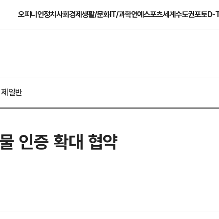
오피니언
정치
사회
경제
생활/문화
IT/과학
연예
스포츠
세계
수도권
포토
D-
경제일반
물 인증 확대 협약