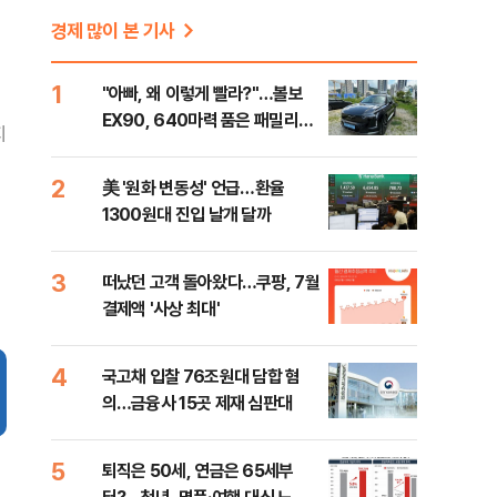
경제 많이 본 기사
1
"아빠, 왜 이렇게 빨라?"…볼보
EX90, 640마력 품은 패밀리카
지
[시승기]
2
美 '원화 변동성' 언급…환율
1300원대 진입 날개 달까
3
떠났던 고객 돌아왔다…쿠팡, 7월
결제액 '사상 최대'
4
국고채 입찰 76조원대 담합 혐
의…금융사 15곳 제재 심판대
5
퇴직은 50세, 연금은 65세부