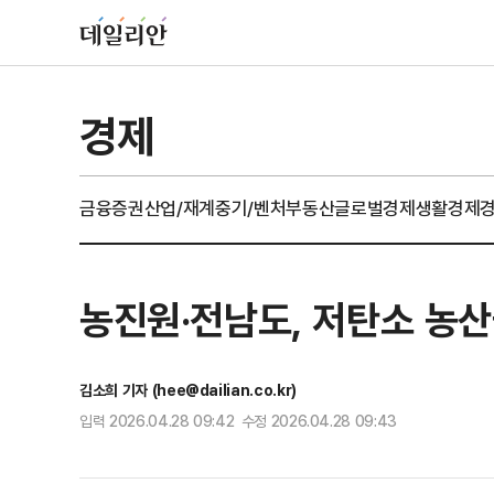
경제
금융
증권
산업/재계
중기/벤처
부동산
글로벌경제
생활경제
농진원·전남도, 저탄소 농산
김소희 기자 (hee@dailian.co.kr)
입력 2026.04.28 09:42 수정 2026.04.28 09:43