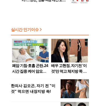
터?…청년, 명품·여행 대신 노후
준비 [Now 2.30]