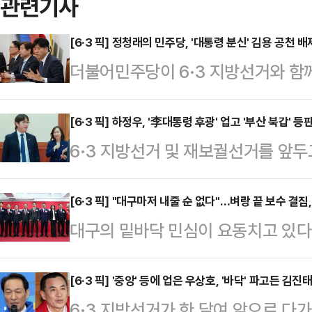
관련기사
[6·3 픽] 정청래의 민주당, '대통령 분신' 김용 공천
더불어민주당이 6·3 지방선거와 함
대통령의 '분신' 격인 김용 전 민주
재명)계의 공개 압박에도 불구하고 당
[6·3 픽] 하정우, '李대통령 후광' 업고 '부산 북갑'
6·3 지방선거 및 재보궐선거를 앞두
부원장을 공천하지 않으면서, 공천 
'정치 1번지'로 부상하고 있다.이재
로 비화할 것이란 전망이 제기된다.
대 AI미래기획수석이 부산의 유일한
[6·3 픽] "대구마저 내줄 순 없다"…벼랑 끝 보수 결집,
기도권 재보궐선거 전략공천 인사를 
대구의 밑바닥 민심이 요동치고 있다
판을 결심하면서, 보수진영 차기 대권
원지사, 평택을에는 김용남 전 의원,
이 확정되는 과정이 험난했다. 컷오
민의힘 대표와 '북구 토박이' 박민식
천했다. 당초 …
균열이 발생했다.하지만 벼랑 끝에 
[6·3 픽] '중앙' 등에 업은 우상호, '바닥' 파고든 김진
되면서다. 북갑은 전재수 의원이 민
6·3 지방선거가 한 달여 앞으로 
다. 주호영 의원과 이진숙 전 방송