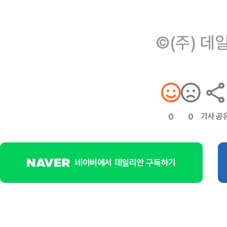
©(주) 데
기사 공
0
0
네이버에서 데일리안 구독하기