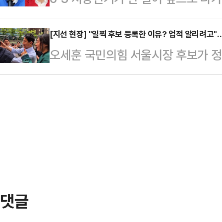
거가 열리게 된 곳이다.27일 여권에
초반부터 전혀 다른 선거 문법의 대
치로 결단을 내리면서다. 이들의 합
위해 이날 사…
예비후보가 중앙정부 네트워크와 집권
[지선 현장] "일찍 후보 등록한 이유? 업적 알리려고"
될지 주목된다.27일 대구 지역 정
오세훈 국민의힘 서울시장 후보가 
는 후보론'을 띄우고 있다면, 김진
김부겸이라는 거물과 맞서야 하는 상
를 점할 수 있는 소재가 '성과'라고
공약을 파고들며 '현장형 도지사론'을
바닥 민심을 파고들고…
론 홍보할 수 없어 여당의 공세에 수
면 두 후보가 강원 표심에 접근하는
적인 선거운동에 나서면서 역공에 나
은 중앙의 화력을 빌려 강원도의 위
보 등록을 마친 이후 선거운동에 돌입
번 지선 정국에서 민주…
민'이다. 시민과의 스킨십을 통해 지
이지만, 오 후보는 '투 트랙'으로 
만나 지지를 호…
댓글