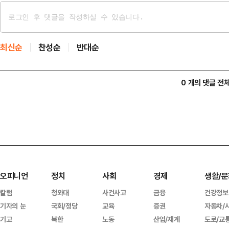
최신순
찬성순
반대순
0 개의 댓글 전
오피니언
정치
사회
경제
생활/문
칼럼
청와대
사건사고
금융
건강정보
기자의 눈
국회/정당
교육
증권
자동차/
기고
북한
노동
산업/재계
도로/교