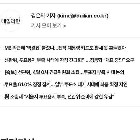
김은지 기자 (kimej@dailian.co.kr)
기사 모아 보기 >
MB·박근혜 '역결집' 불렀나…전직 대통령 카드도 판세 못 흔들었다
선관위, 투표용지 부족 사태에 자정 긴급회의…장동혁 "개표 중단" 요구
[속보] 선관위, 4일 0시 긴급위원회 소집…투표지 부족 사태 논의
투표율 61.0% 잠정 집계…일부 투표소 대기 사태에 최종 확정 지연
與 조승래 "서울시 투표용지 부족, 선관위 준비에 강한 유감"