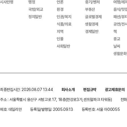
시사만평
행정
언론
중기/벤처
여행/레
국방/외교
환경
부동산
음식/맛
정치일반
인권/복지
글로벌경제
패션/뷰
식품/의료
생활경제
공연/전
지역
경제일반
책
인물
종교
사회일반
날씨
생활문화
최종편집시간: 2026.08.07 13:44
회사소개
편집규약
광고제휴문의
주소 : 서울특별시 용산구 서빙고로 17, 18층(한강로3가,센트럴파크 타워동)
전화 
제호: 데일리안
등록일/발행일: 2005.09.13
등록번호: 서울 아00055