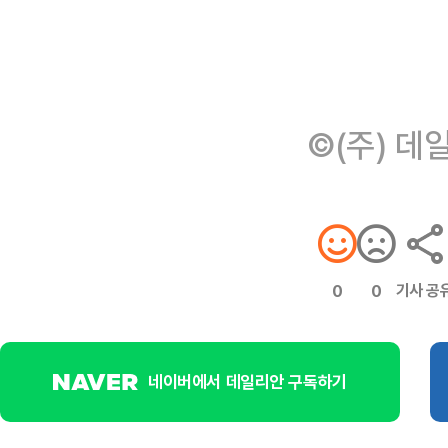
©(주) 데
기사 공
0
0
네이버에서 데일리안 구독하기