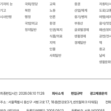
기자의 눈
국회/정당
교육
증권
자동차/
기고
북한
노동
산업/재계
도로/교
시사만평
행정
언론
중기/벤처
여행/레
국방/외교
환경
부동산
음식/맛
정치일반
인권/복지
글로벌경제
패션/뷰
식품/의료
생활경제
공연/전
지역
경제일반
책
인물
종교
사회일반
날씨
생활문화
최종편집시간: 2026.08.10 11:28
회사소개
편집규약
광고제휴문의
주소 : 서울특별시 용산구 서빙고로 17, 18층(한강로3가,센트럴파크 타워동)
전화 
제호: 데일리안
등록일/발행일: 2005.09.13
등록번호: 서울 아00055