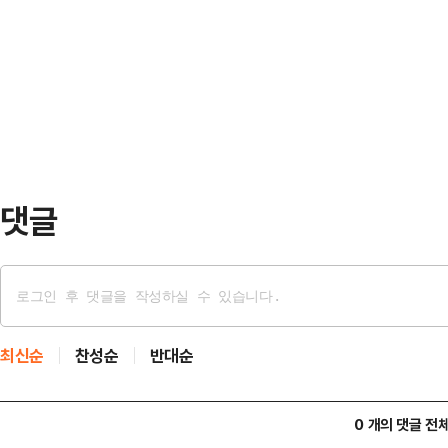
재명)계의 공개 압박에도 불구하고 당
올리는 방식이다.사회관계망서비스(S
부원장을 공천하지 않으면서, 공천 
객이 탄 캡슐이 공중으로 튕겨 올라
로 비화할 것이란 전망이 제기된다.
다. 이후 캡슐은 …
기도권 재보궐선거 전략공천 인사를 
원지사, 평택을에는 김용남 전 의원,
천했다. 당초 …
댓글
최신순
찬성순
반대순
0 개의 댓글 전