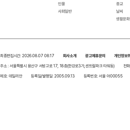
인물
종교
사회일반
날씨
생활문화
최종편집시간: 2026.08.07 08:17
회사소개
광고제휴문의
개인정보
주소 : 서울특별시 용산구 서빙고로 17, 18층(한강로3가,센트럴파크 타워동)
전화 
제호: 데일리안
등록일/발행일: 2005.09.13
등록번호: 서울 아00055