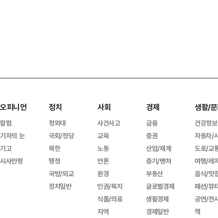
오피니언
정치
사회
경제
생활/문
칼럼
청와대
사건사고
금융
건강정보
기자의 눈
국회/정당
교육
증권
자동차/
기고
북한
노동
산업/재계
도로/교
시사만평
행정
언론
중기/벤처
여행/레
국방/외교
환경
부동산
음식/맛
정치일반
인권/복지
글로벌경제
패션/뷰
식품/의료
생활경제
공연/전
지역
경제일반
책