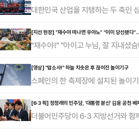
대한민국 산업을 지탱하는 두 축인
다. 주호영 의원과 이진숙 전 방송
소용돌이에 휘말렸다. 개별 기업의 
치로 결단을 내리면서다. 이들의 합
러싼 ‘보상 전쟁’이 산업 생태계 전
[지선 현장] "재수야 떠나면 우야노" "이미 당선됐다"…
될지 주목된다.27일 대구 지역 정
"재수야!" "아이고 누님, 잘 지내셨
패권 경쟁이 정점에 달한 골든타임에 
김부겸이라는 거물과 맞서야 하는 상
돼 있으이까, 우리 좀 잘 도와도"
락과 인재 유출이라는 치명적인 리스
바닥 민심을 파고들고…
고향인 부산 북구에 위치한 구포시장
[영상] "맙소사!" 하늘 치솟은 후 끊어진 놀이기구
르면 이번 사태의 발단은 반도체 업
스페인의 한 축제장에 설치된 놀이
를 전하면서 오고 간 이야기들이다.6·
SK하이닉스는 올해 1분기 영업이익
는 사고가 발생했다.25일(현지시간)
시. 맑은 날씨 속에서 구포시장 앞 
며 엔비디아의 지난해 …
스페인 세비야에서 열린 축제에서 발생
[6·3 픽] 정청래의 민주당, '대통령 분신' 김용 공천
을 향해 큰절부터 올렸다.그는 "200
더불어민주당이 6·3 지방선거와 함
이름의 새총 형태 놀이기구가 설치돼
새파란 젊은이 하나가 서른 다섯에 
대통령의 '분신' 격인 김용 전 민주
용해 2인승 캡슐을 약 90미터 상공
도…