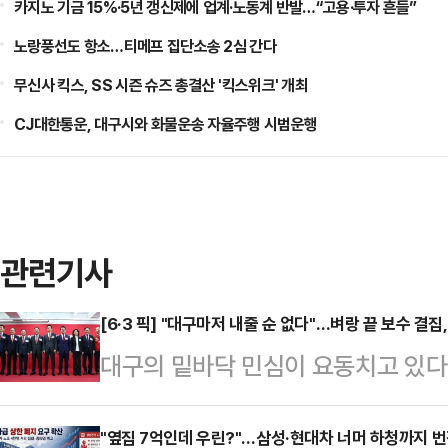
카지노 기금 15%·5년 갱신제에 업계·노동계 반발…“고용·투자 흔들”
노랑풍선도 항소…티메프 집단소송 2심 간다
무신사 킥스, SS 시즌 슈즈 총결산 '킥스위크' 개최
CJ대한통운, 대구시와 화물운송 자율주행 시범운행
관련기사
[6·3 픽] "대구마저 내줄 순 없다"…벼랑 끝 보수 결집,
대구의 밑바닥 민심이 요동치고 있다
이 확정되는 과정이 험난했다. 컷오
균열이 발생했다.하지만 벼랑 끝에 
"옆집 7억인데 우린?"…삼성·현대차 너머 하청까지 번진