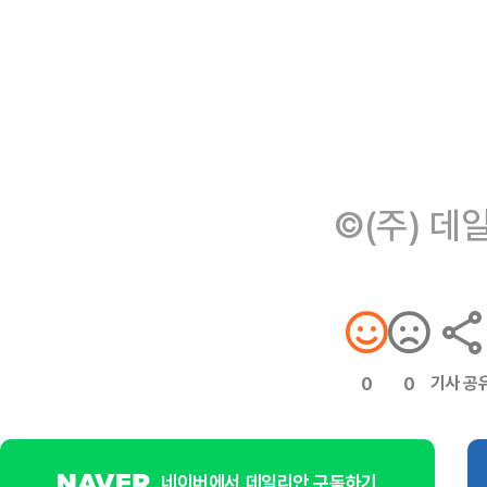
©(주) 데
기사 공
0
0
네이버에서 데일리안 구독하기