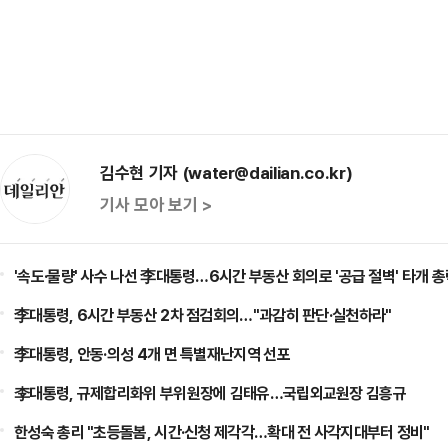
김수현 기자 (water@dailian.co.kr)
기사 모아 보기 >
'속도·물량' 사수 나선 李대통령…6시간 부동산 회의로 '공급 절벽' 타개 
李대통령, 6시간 부동산 2차 점검회의…"과감히 판단·실천하라"
李대통령, 안동·의성 4개 면 특별재난지역 선포
李대통령, 규제합리화위 부위원장에 김태유…국립외교원장 김흥규
한성숙 총리 "초등돌봄, 시간·신청 제각각…확대 전 사각지대부터 정비"