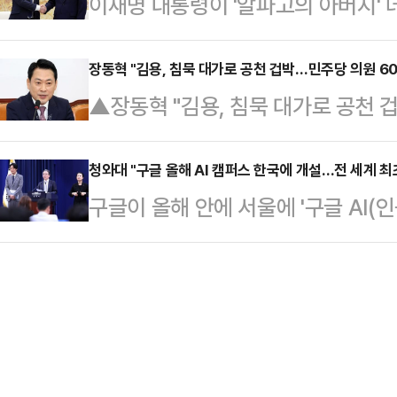
이재명 대통령이 '알파고의 아버지' 
오후 국회에서 브리핑을 열고 비공개
당은 지방선거와 재보궐선거 전체에
업자 겸 최고경영자(CEO)와 만나 인
다.강 수석대변인은 "지난 총선 초
전 부원장을 공천하지 않는…
을 논의했다.이 대통령은 27일 오후
장동혁 "김용, 침묵 대가로 공천 겁박…민주당 의원 60명
당이 어려울 때마다 선당후사를 실천한
▲장동혁 "김용, 침묵 대가로 공천 
도 인공지능에 관심이 많고 국가적으
의원과 광역단체장을 지낸 중량감 
민의힘 대표가 김용 전 민주연구원 
복지 향상에 도움이 되는 방향으로 갈
중앙과 직결해 속도감있게…
범죄자 김용의 공천을 주장한 더불어
청와대 "구글 올해 AI 캠퍼스 한국에 개설…전 세계 최
화를 해치는 방향으로 갈지 알 수 없
구글이 올해 안에 서울에 '구글 AI(인
다"며 "김용은 침묵을 대가로 공천을
는 "정말 중요한 주제를 말씀해 주셨다
퍼스가 전 세계에서 처음으로 문을 
일 오전 국회에서 열린 최고위원회의
진…
실장은 27일 청와대 춘추관 브리핑
동조에는 다 이유가 있다"며 "김용의
글 딥마인드공동 창업자 겸 최고경영
기 때문"이라고 말했다.특히 법원 판
밝혔다.하사비스 대표는 2016년 이
이재명 대선 경…
괄하며 세계적으로 주목받은 인물이다