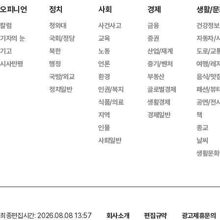
오피니언
정치
사회
경제
생활/문
칼럼
청와대
사건사고
금융
건강정보
기자의 눈
국회/정당
교육
증권
자동차/
기고
북한
노동
산업/재계
도로/교
시사만평
행정
언론
중기/벤처
여행/레
국방/외교
환경
부동산
음식/맛
정치일반
인권/복지
글로벌경제
패션/뷰
식품/의료
생활경제
공연/전
지역
경제일반
책
인물
종교
사회일반
날씨
생활문화
최종편집시간: 2026.08.08 13:57
회사소개
편집규약
광고제휴문의