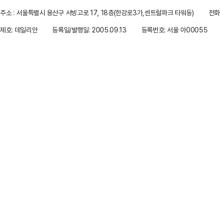
주소 : 서울특별시 용산구 서빙고로 17, 18층(한강로3가,센트럴파크 타워동)
전화 
제호: 데일리안
등록일/발행일: 2005.09.13
등록번호: 서울 아00055