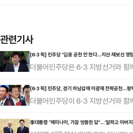
관련기사
[6·3 픽] 민주당 "김용 공천 안 한다…지선·재보선 영
더불어민주당은 6·3 지방선거와 함
연구원 부원장을 공천하지 않기로 했
후 국회에서 경기 지역 재보궐선거 전
[6·3 픽] 민주당, 경기 하남갑에 이광재 전략공천…
더불어민주당이 6·3 지방선거와 함
의 공천 가능성을 묻는 취재진의 질문
기 하남갑에 이광재 전 강원지사, 경
자이자 희생양"이라며 "당과 대통령
에 김남국 당 대변인을 공천하기로 
李대통령 "제미나이, 가끔 엉뚱한 답"…'알파고 아버지
서 많은 분들이 기회를 줘야 한다는 