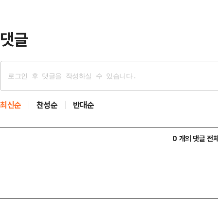
후 3시 청와대에서 하사비스 CEO를
과 향후 …
댓글
최신순
찬성순
반대순
0 개의 댓글 전