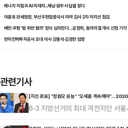
에너지 자립과 AI 미래차...해남·광주서 답을 찾다
이종욱 관세청장, 부산우편집중국서 마약 검사 2차 저지선 점검
배민·쿠팡 ‘법 위반 혐의’ 정식 심의한다…공정위, 동의의결 개시 신청 기각
한미전략투자공사 초대 이사 강종석·김경한 임명
관련기사
[지선 르포] "정원오 유능" "오세훈 계속해야"…20
6·3 지방선거의 최대 격전지인 서울
원오 더불어민주당 후보의 대세론이 