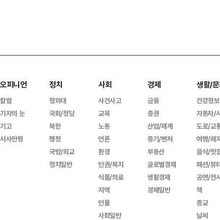
오피니언
정치
사회
경제
생활/문
칼럼
청와대
사건사고
금융
건강정보
기자의 눈
국회/정당
교육
증권
자동차/
기고
북한
노동
산업/재계
도로/교
시사만평
행정
언론
중기/벤처
여행/레
국방/외교
환경
부동산
음식/맛
정치일반
인권/복지
글로벌경제
패션/뷰
식품/의료
생활경제
공연/전
지역
경제일반
책
인물
종교
사회일반
날씨