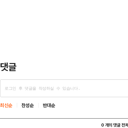
나타났다. 여론조사기관 미디어토마토
자본시장 안정·정상화 간담회에서 
선 ARS(자동응답) 방식으로 부산 
"오늘 주식을 팔았는데 돈은 왜 모레
치러지고 다음 세 인물이 맞붙는다면
다"고 말했다.말이 떨어지…
하정우 수석은 35.5%로 나타났다
요청을 받고 있다.무소속의 한동훈 전
26.0%를 기록했…
댓글
최신순
찬성순
반대순
0 개의 댓글 전