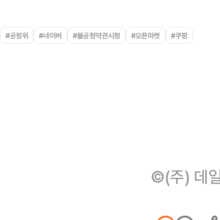
#공정위
#네이버
#불공정약관시정
#오픈마켓
#쿠팡
©(주) 데