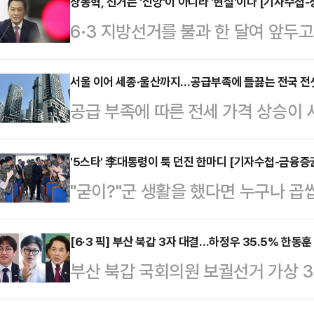
이 오세훈 국민의힘 후보를 5선으로
장동혁, 선거는 '신앙'이 아니라 '현실'이다 [기자수첩-
6·3 지방선거를 불과 한 달여 앞두
이렇듯 창과 방패의 싸움은 서울 민심
15%의 '사망선고'를 받았다. 당 지
의 현상 유지'에 관심을 보이는 탓에
조차 더불어민주당에 밀리는 초유의 
서울 이어 세종·울산까지…공급부족에 들끓는 전국 전
데일리안과 만난 2030세대 서울 시
공급 부족에 따른 전세 가격 상승이 
단칼에 거절했다. "물러나는 것은 책
보였다. 주거·교통·문화 등 인프라가
리가 갖춰져 수요가 몰리는 울산과 
거 결과로 평가받겠다는 것이 그의 논
어난…
고 있다.27일 한국부동산원에 따르면
'5스타' 李대통령이 툭 던진 한마디 [기자수첩-금융증
는 '책임'은 누구를 위한 것인가.지난
"굳이?"군 생활을 했다면 누구나 곱
세종 아파트 전셋값은 2.29% 올라
'현실'이 아닌 자신의 '신앙'으로 보
한다는 이유로 비행단 정문에서 활주
컸다. 이어 울산 아파트 전셋값이 2.
이 쓸었던 기억이 있다. 사역을 마
[6·3 픽] 부산 북갑 3자 대결…하정우 35.5% 한동훈
다.이들 지역 모두 일자리가 다수 조
부산 북갑 국회의원 보궐선거 가상 
은 활주로 일대를 대걸레로 닦았다고
정부청사가 있어 공무원 등 수요가 꾸
수석과 한동훈 전 국민의힘 대표가 
경쟁 불쏘시개가 돼 현장의 물음표로 
중공…