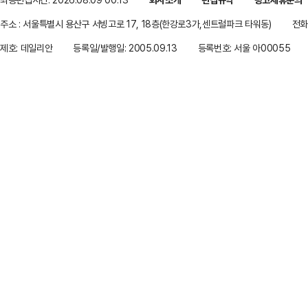
주소 : 서울특별시 용산구 서빙고로 17, 18층(한강로3가,센트럴파크 타워동)
전화 
제호: 데일리안
등록일/발행일: 2005.09.13
등록번호: 서울 아00055