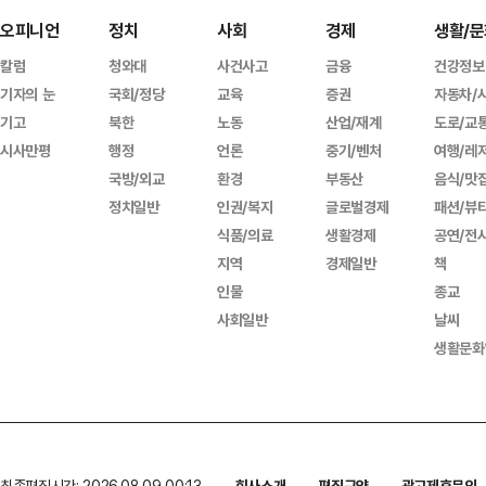
오피니언
정치
사회
경제
생활/문
칼럼
청와대
사건사고
금융
건강정보
기자의 눈
국회/정당
교육
증권
자동차/
기고
북한
노동
산업/재계
도로/교
시사만평
행정
언론
중기/벤처
여행/레
국방/외교
환경
부동산
음식/맛
정치일반
인권/복지
글로벌경제
패션/뷰
식품/의료
생활경제
공연/전
지역
경제일반
책
인물
종교
사회일반
날씨
생활문화
최종편집시간: 2026.08.09 00:13
회사소개
편집규약
광고제휴문의