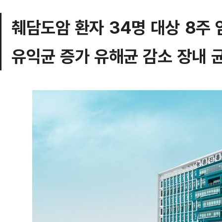
췌담도암 환자 34명 대상 8주 
유익균 증가 유해균 감소 장내 