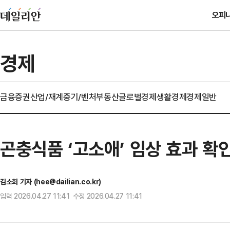
오피
경제
금융
증권
산업/재계
중기/벤처
부동산
글로벌경제
생활경제
경제일반
곤충식품 ‘고소애’ 임상 효과 확
김소희 기자 (hee@dailian.co.kr)
입력 2026.04.27 11:41 수정 2026.04.27 11:41