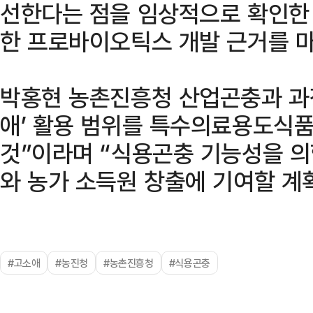
선한다는 점을 임상적으로 확인한 
한 프로바이오틱스 개발 근거를 마
박홍현 농촌진흥청 산업곤충과 과장
애’ 활용 범위를 특수의료용도식품
것”이라며 “식용곤충 기능성을 
와 농가 소득원 창출에 기여할 계
#고소애
#농진청
#농촌진흥청
#식용곤충