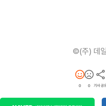
©(주) 데
기사 공
0
0