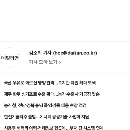
김소희 기자 (hee@dailian.co.kr)
기사 모아 보기 >
국산 우유로 어르신 영양 관리…복지관 지원 확대 모색
제주 한우 싱가포르 수출 확대…농가·수출사·가공장 맞손
농진청, 전남·경북·충남 폭염·가뭄 대응 현장 점검
한전기술지주 출범…에너지 공공기술 사업화 지원
사용후 배터리 이력·거래정보 한곳에…부처 간 시스템 연계