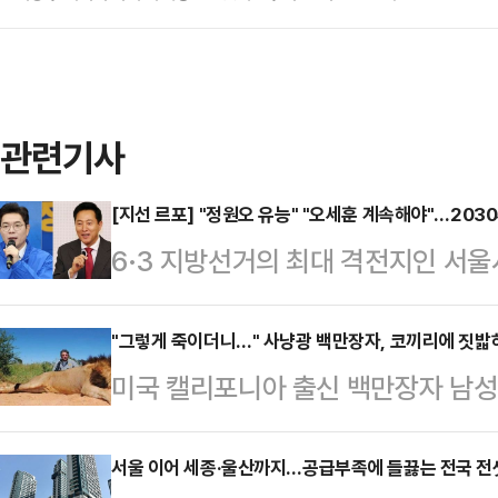
관련기사
[지선 르포] "정원오 유능" "오세훈 계속해야"…20
6·3 지방선거의 최대 격전지인 서울
원오 더불어민주당 후보의 대세론이 
이 오세훈 국민의힘 후보를 5선으로
"그렇게 죽이더니…" 사냥광 백만장자, 코끼리에 짓밟
미국 캘리포니아 출신 백만장자 남
이렇듯 창과 방패의 싸움은 서울 민심
사망하는 사고가 발생했다.24일(현
의 현상 유지'에 관심을 보이는 탓에
아에서 포도 농장과 금융회사를 운영
서울 이어 세종·울산까지…공급부족에 들끓는 전국 전
데일리안과 만난 2030세대 서울 시