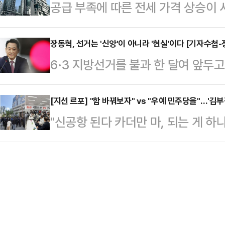
공급 부족에 따른 전세 가격 상승이 
영양의 일종인 노란등듀이커를 사냥하
보였다. 주거·교통·문화 등 인프라가
리가 갖춰져 수요가 몰리는 울산과 
만 달러(약 5900만원)를 지불하고
어난…
고 있다.27일 한국부동산원에 따르면
장동혁, 선거는 '신앙'이 아니라 '현실'이다 [기자수첩-
가봉으로 여행을 갔다. 가봉은 영토
6·3 지방선거를 불과 한 달여 앞두
세종 아파트 전셋값은 2.29% 올라
인 숲 코끼리 약 9만5000마리가 서
15%의 '사망선고'를 받았다. 당 지
컸다. 이어 울산 아파트 전셋값이 2.
페-오카다 열대우림…
조차 더불어민주당에 밀리는 초유의 
[지선 르포] "함 바꿔보자" vs "우예 민주당을"…'김
다.이들 지역 모두 일자리가 다수 조
"신공항 된다 카더만 마, 되는 게 하
단칼에 거절했다. "물러나는 것은 책
정부청사가 있어 공무원 등 수요가 꾸
국힘(국민의힘)도 해줄 필요가 없지 싶
거 결과로 평가받겠다는 것이 그의 논
중공…
송현동에서 60년 넘게 거주하고 있
는 '책임'은 누구를 위한 것인가.지난
해묵은 원망이 서려 있었다. 서문시
'현실'이 아닌 자신의 '신앙'으로 보
들도 '민주당 함 찍어줘야 (국민의힘
쥐었다. '보수의 심장'으로 불리는 대