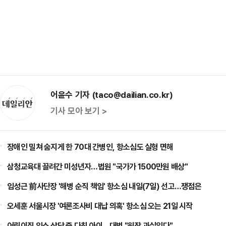
어윤수 기자 (taco@dailian.co.kr)
기사 모아 보기 >
장애인 밀쳐 숨지게 한 70대 간병인, 항소심도 실형 면해
삼청교육대 끌려간 미성년자…법원 "국가가 1500만원 배상"
임성근 前사단장 '해병 순직 책임' 항소심 내일(7일) 선고…쟁점은
오세훈 서울시장 '여론조사비 대납 의혹' 항소심 오는 21일 시작
어린이집 입소 상담 중 다친 아이…대법 "원장 과실있다"