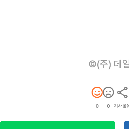
©(주) 데
기사 공
0
0