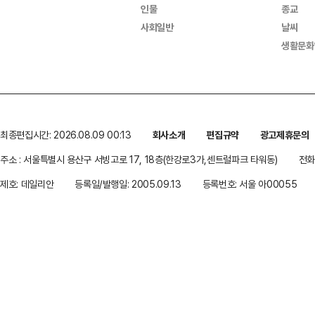
인물
종교
사회일반
날씨
생활문화
최종편집시간: 2026.08.09 00:13
회사소개
편집규약
광고제휴문의
주소 : 서울특별시 용산구 서빙고로 17, 18층(한강로3가,센트럴파크 타워동)
전화 
제호: 데일리안
등록일/발행일: 2005.09.13
등록번호: 서울 아00055