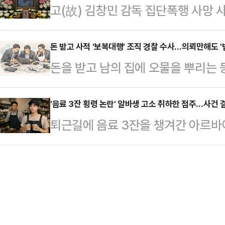
고(故) 김창민 감독 집단폭행 사망 
건을 주거침입과 절도, 동물보호법 
공판을 열고 김 여사의 명품백 수수
사에 대한 비판이 제기되고 있다. 특히
성립 여부를 따져볼 필요가 있다는 
고검 검사를 증인으로 불…
한 점이 피의자 신병 확보를 어렵게
돈 받고 사적 '보복대행' 조직 경찰 수사…의뢰만해도 '
대덕경찰서는 주거침입, 절도, 동물보
돈을 받고 남의 집에 오물을 뿌리는 등
진술을 근거로 경찰이 단순 술자리 
해 조사 중이라고 최근 밝혔다. A씨
련해 경찰이 전담팀을 꾸리고 의뢰자
동수사 부실이 문제를 복잡하게 만들
한 주택에 …
뢰자에게도 '범죄단체조직죄' 적용을
'음료 3잔 횡령 논란' 알바생 고소 취하한 점주…사건 
한 사건인 만큼 향후 사망에 대한 예
퇴근길에 음료 3잔을 챙겨간 아르바
자도 교사범·공동정범으로 처벌 가
점이 될 것으로 내다봤다.경찰청 국
이즈 카페 점주가 사과와 함께 고소
는 조직과 시스템에 대한 구체적 인
련한 부실수사 의…
횡령이 반의사불벌죄(피해자가 가해
경찰과 법조계에 따르면 박정보 서울
시하면 처벌할 수 없는 범죄)가 아니
자와 공범, 정보제공책, 실행자 등 
해 금액이 소액인 경우 (무혐의) 불
에 대한 수사가 필요할…
다"고 내다봤다.3일 경찰 등에 따르