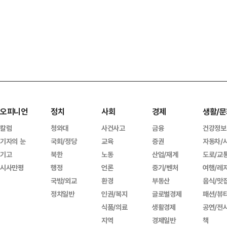
오피니언
정치
사회
경제
생활/문
칼럼
청와대
사건사고
금융
건강정보
기자의 눈
국회/정당
교육
증권
자동차/
기고
북한
노동
산업/재계
도로/교
시사만평
행정
언론
중기/벤처
여행/레
국방/외교
환경
부동산
음식/맛
정치일반
인권/복지
글로벌경제
패션/뷰
식품/의료
생활경제
공연/전
지역
경제일반
책