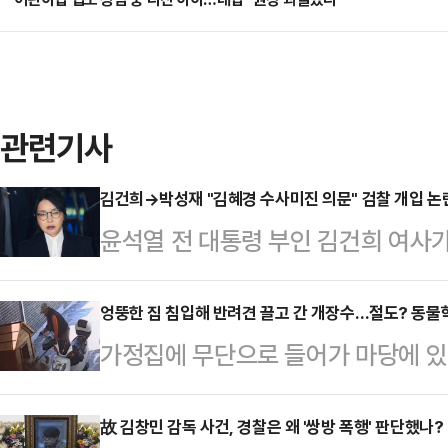
관련기사
김건희→박성재 "김혜경 수사미진 의문" 검찰 개입 논란
윤석열 전 대통령 부인 김건희 여사가
그램 메시지가 법정에 공개되면서 영
위로 떠오르고 있다. 논란이 사실로
엉뚱한 집 침입해 반려견 끌고 간 개장수…절도? 동물학대
가정집에 무단으로 들어가 마당에 있던
직권남용죄가 직접 적용되는지 여부는
장수'가 경찰에 붙잡혔다. 단순 절도
물을 수 있다는 분석이 나온다.서울
한 침해로 평가할 것인지 법적 쟁점
故 김창민 감독 사건, 경찰은 왜 '쌍방 폭행' 판단했나?
20일 박 전 장관의 직권남용권리행