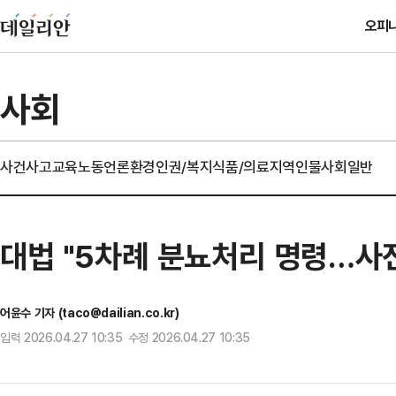
오피
사회
사건사고
교육
노동
언론
환경
인권/복지
식품/의료
지역
인물
사회일반
대법 "5차례 분뇨처리 명령…사
어윤수 기자 (taco@dailian.co.kr)
입력 2026.04.27 10:35 수정 2026.04.27 10:35