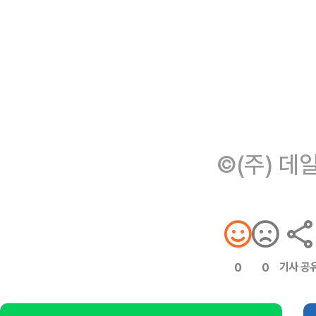
©(주) 데
기사 공
0
0