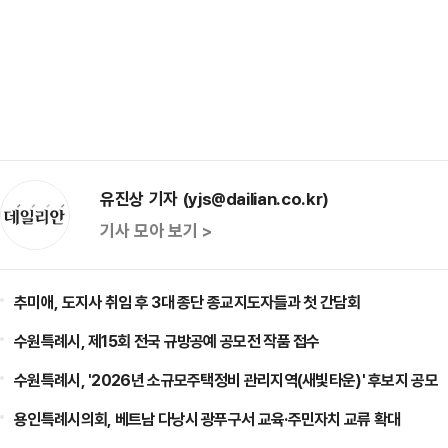
유진상 기자 (yjs@dailian.co.kr)
기사 모아 보기 >
추미애, 도지사 취임 후 3대 종단 종교지도자들과 첫 간담회
수원특례시, 제15회 전국 규방공예 공모전 작품 접수
수원특례시, '2026년 소규모주택정비 관리지역(새빛타운)' 후보지 공모
용인특례시의회, 베트남 다낭시 광푸구서 교육·주민자치 교류 확대