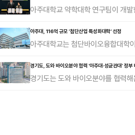
아주대학교 약학대학 연구팀이 개발한
정에서 전선을 연결하는 작업은 전선
(유기재료공학과) 공동 연구팀이 고
하우가 글로벌 기업으로 기술이전됐
대부분 사람의 손에 의존해 왔다. 이
노 다공성 소재의 거…
(RESPIRA, 대표Bernald Leo
아주대, 116억 규모 '첨단산업 특성화대학' 선정
이 가능함을 보여 제조 현장에서의 
아주대학교는 첨단바이오융합대학이 
하우 기술이전과 원료 물질 공급 계약
를 옮기는 로봇은 이미 공장에 많다.
학 재정지원사업' 바이오 분야에 최종 
을 기준으로 한 경상기술료를 포함해
체는 로봇이 …
국비를 지원받아 AI-바이오의약품 전
경기도, 도와 바이오분야 협력 '아주대·성균관대' 정
을 둔 후각 기술 전문 기업 레스피라(
경기도는 도와 바이오분야를 협력해
이번 사업은 바이오 등 국가 첨단전
교수팀의 원천기술과 원료분말을 활용
이오분야 지원 대학에 최종 선정됐다
으로 양성해 산업 경쟁력을 강화하기
캡슐 제품…
은 향후 4년간 학교당 116억원(매년
사업 기간은 올해 3월부터 2030년 
하게 됐다. 도는 여기에 대학별로 4년
억 원씩 총 116억 원의 정부 지원
해 첨단인재양성에 힘을 보탤 계획
대학 대응자…