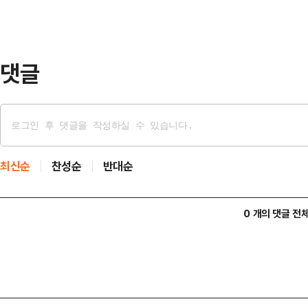
(AI)-바이오의약품 등 융합바이오 
오로직스(항체의약품, 세포치료제 등)
다.엄기…
댓글
최신순
찬성순
반대순
0 개의 댓글 전