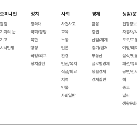
오피니언
정치
사회
경제
생활/문
칼럼
청와대
사건사고
금융
건강정보
기자의 눈
국회/정당
교육
증권
자동차/
기고
북한
노동
산업/재계
도로/교
시사만평
행정
언론
중기/벤처
여행/레
국방/외교
환경
부동산
음식/맛
정치일반
인권/복지
글로벌경제
패션/뷰
식품/의료
생활경제
공연/전
지역
경제일반
책
인물
종교
사회일반
날씨
생활문화