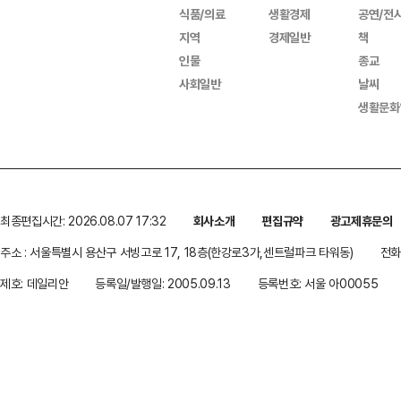
식품/의료
생활경제
공연/전
지역
경제일반
책
인물
종교
사회일반
날씨
생활문화
최종편집시간: 2026.08.07 17:32
회사소개
편집규약
광고제휴문의
주소 : 서울특별시 용산구 서빙고로 17, 18층(한강로3가,센트럴파크 타워동)
전화 
제호: 데일리안
등록일/발행일: 2005.09.13
등록번호: 서울 아00055