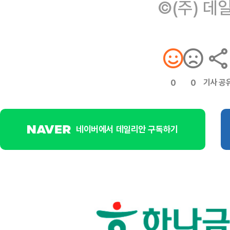
©(주) 데
기사 공
0
0
네이버에서 데일리안 구독하기