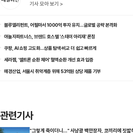
기사 모아 보기 >
블루엘리펀트, 어펄마서 1000억 투자 유치…글로벌 공략 본격화
야놀자파트너스, 브랜드 호스텔 '스테이 아리재' 론칭
쿠팡, AI 쇼핑 고도화…상품 탐색·비교 더 쉽고 빠르게
세라젬, '셀트론 순환 체어' 혈액순환 개선 효과 입증
애경산업, 서울시 취약계층 위해 53억원 상당 제품 기부
관련기사
"그렇게 죽이더니…" 사냥광 백만장자, 코끼리에 짓밟