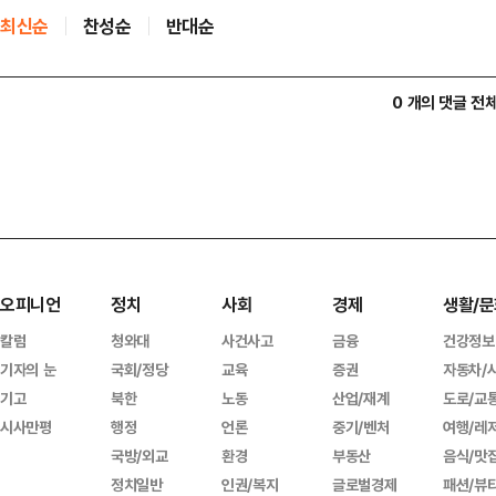
최신순
찬성순
반대순
0 개의 댓글 전
오피니언
정치
사회
경제
생활/문
칼럼
청와대
사건사고
금융
건강정보
기자의 눈
국회/정당
교육
증권
자동차/
기고
북한
노동
산업/재계
도로/교
시사만평
행정
언론
중기/벤처
여행/레
국방/외교
환경
부동산
음식/맛
정치일반
인권/복지
글로벌경제
패션/뷰