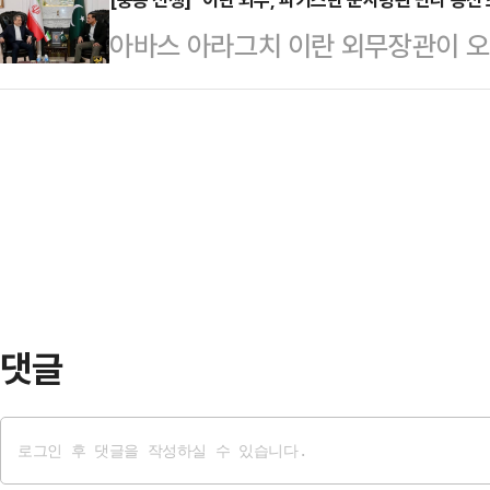
부지방에 비가 내리면서 건조특보가 
그를 조사했고 그가 가슴 깊이 증오
아바스 아라그치 이란 외무장관이 오
27일 밤부터 수도권과 강원내륙·산
다.그러면서 “그는 오랫동안 종교적
전 조건을 전달했다고 이란 국영 IR
다. 이 비는 28일 새벽에 대부분 그
다. 강력한 반기독교 주의…
치 장관은 이날 오만에서 하이삼 빈 
일 오후까지 이어지는 곳이 있겠다.27
스탄 수도 이슬라마바드행 비행기에 
18~23도)과 비슷하거나 조금 높겠다
아온 아라그치 장관은 아심 무니르 
고기…
려졌다.이와 관련해 이란 매체들은 
체적인 조건을 무니르 총장에 전달했
라그치 장관이 파키스탄…
댓글