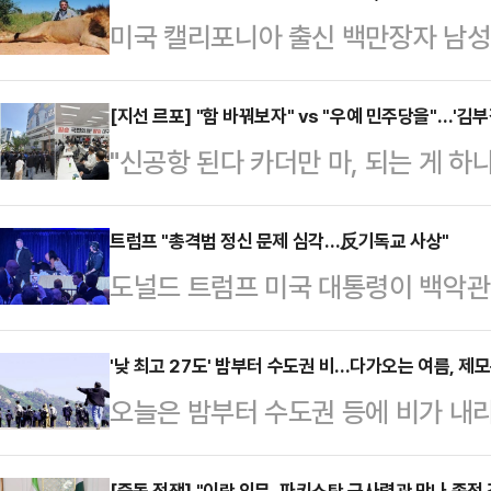
미국 캘리포니아 출신 백만장자 남
사망하는 사고가 발생했다.24일(현
아에서 포도 농장과 금융회사를 운영
[지선 르포] "함 바꿔보자" vs "우예 민주당을"…'김
"신공항 된다 카더만 마, 되는 게 하
영양의 일종인 노란등듀이커를 사냥하
국힘(국민의힘)도 해줄 필요가 없지 싶
만 달러(약 5900만원)를 지불하고
송현동에서 60년 넘게 거주하고 있
트럼프 "총격범 정신 문제 심각…反기독교 사상"
가봉으로 여행을 갔다. 가봉은 영토
도널드 트럼프 미국 대통령이 백악관
해묵은 원망이 서려 있었다. 서문시
인 숲 코끼리 약 9만5000마리가 서
의자에 대해 “정신적으로 문제 많은
들도 '민주당 함 찍어줘야 (국민의힘
페-오카다 열대우림…
물”이라고 말했다.폭스뉴스에 따르면
'낮 최고 27도' 밤부터 수도권 비...다가오는 여름, 제
쥐었다. '보수의 심장'으로 불리는 대
오늘은 밤부터 수도권 등에 비가 내리
뷰에서 “용의자가 작성한 선언문(man
었던 노년층의 입에서 "바꿔야 한다
온차가 크겠다.26일 기상청은 "내일(
기독교적 사상을 가진 인물이라는 것
의…
[중동 전쟁] "이란 외무, 파키스탄 군사령관 만나 종전 