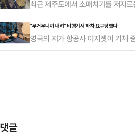
최근 제주도에서 소매치기를 저지르는
'자신의 정자를 주겠다'는 제목으로
르고 주먹을 들어 올려 때릴 듯 위협
증(비자없이 30일 간 체류)으로 제
곧바로 검색해 해당 영상을 확인했고
후 연락을 …
대해 검찰이 석방 조처했다.25일 
"무거우니까 내려" 비행기서 하차 요구당했다
급된 것을 발견했다. 해당 유튜버는
영국의 저가 항공사 이지젯이 기체 
검찰은 최근 경찰이 신청한 중국인 관
하면, 세차 영상에 뜬금없이 'OOO
들에게 하차를 요청해 논란이 일고있
영장을 법원에 청구하지 않은 것으로
을 붙였다…
11일(현지시간) 오전 8시 40분쯤
국한 뒤 이달 9일께 제주시 한 버스에
로 향할 예정이던 이지젯 여객기 U2
있던 지갑과 현금 20만원을 훔쳐 달
연됐다.당시 기장은 활주로로 이동하던
근 파출소를 …
게가 이륙 가능 기준을 초과했다"며 
수하물을 모두 빼야 한다. 그렇지 않
것으로 전…
댓글