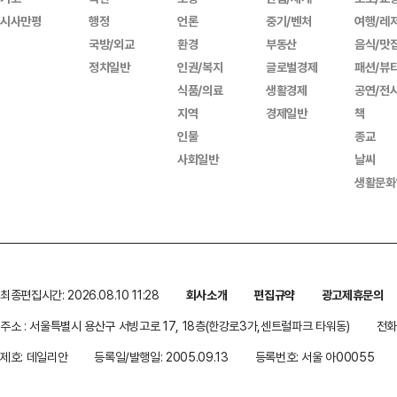
시사만평
행정
언론
중기/벤처
여행/레
국방/외교
환경
부동산
음식/맛
정치일반
인권/복지
글로벌경제
패션/뷰
식품/의료
생활경제
공연/전
지역
경제일반
책
인물
종교
사회일반
날씨
생활문화
최종편집시간: 2026.08.10 11:28
회사소개
편집규약
광고제휴문의
주소 : 서울특별시 용산구 서빙고로 17, 18층(한강로3가,센트럴파크 타워동)
전화 
제호: 데일리안
등록일/발행일: 2005.09.13
등록번호: 서울 아00055