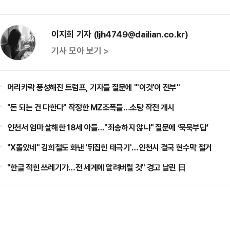
이지희 기자 (ljh4749@dailian.co.kr)
기사 모아 보기 >
머리카락 풍성해진 트럼프, 기자들 질문에 "'이것'이 전부"
"돈 되는 건 다한다" 작정한 MZ조폭들…소탕 작전 개시
인천서 엄마 살해한 18세 아들…"죄송하지 않냐" 질문에 ‘묵묵부답’
"X돌았네" 김희철도 화낸 '뒤집힌 태극기'…인천시 결국 현수막 철거
"한글 적힌 쓰레기가…전 세계에 알려버릴 것" 경고 날린 日