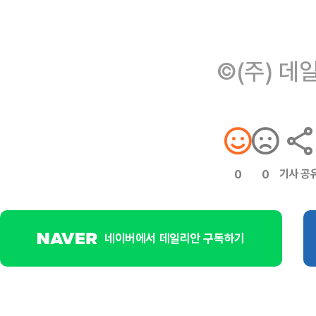
©(주) 데
기사 공
0
0
네이버에서 데일리안 구독하기