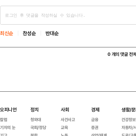
최신순
찬성순
반대순
0 개의 댓글 전
오피니언
정치
사회
경제
생활/문
칼럼
청와대
사건사고
금융
건강정보
기자의 눈
국회/정당
교육
증권
자동차/
기고
북한
노동
산업/재계
도로/교