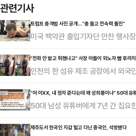
관련기사
트럼프 총격범 사진 공개…"총 들고 전속력 돌진"
미국 백악관 출입기자단 만찬 행사장
의 무기를 소지한 채 보안검색대로 
(현지시간) 도널드 트럼프 대통령은 
"전화 안 받고 뭐했냐고" 사장 아들이 외노자 뺨 후려
인천의 한 섬유 제조 공장에서 외국
루스소셜에 당시 상황이 담긴 영상과
당했다는 신고가 접수돼 경찰이 수사
초짜리 영상에는 보안 요원들이 행사
따르면 이날 인천 서구의 한 섬유 제
"야 이XX, 내 정자 준다는데 왜 성희롱이냐" 50대 
남성이 전속력으로 돌진하는 모습이 
50대 남성 유튜버에게 7년 간 집요
라데시 국적의 이주 노동자 B씨를 
섰다.트럼프 대통령이 추가로 올린 
하게 된 사연이 알려졌다.19일 JT
가 공개한 영상에는 A씨가 B씨를 벽
엎드려 제압된 모습도 담…
2021년 지인으로부터 충격적인 이
제주도서 한국인 지갑 털고 다닌 중국인, 석방됐다
아 폭행하는 장면이 담겼다. A씨는 