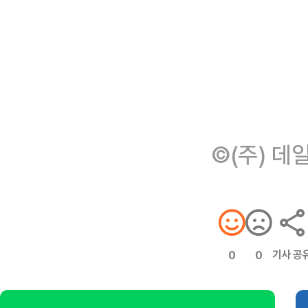
©(주) 데
기사 공
0
0