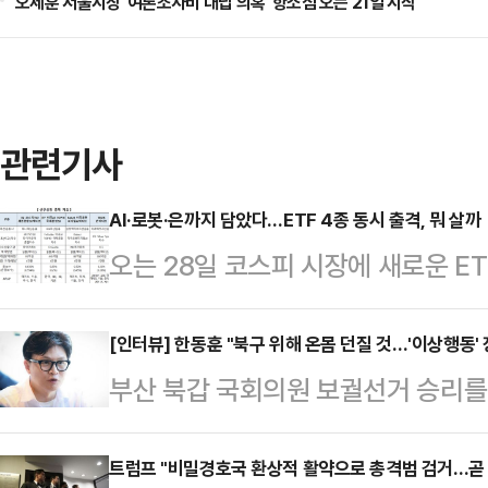
오세훈 서울시장 '여론조사비 대납 의혹' 항소심 오는 21일 시작
관련기사
AI·로봇·은까지 담았다…ETF 4종 동시 출격, 뭐 살까
오는 28일 코스피 시장에 새로운 E
안전자산까지 한번에 담을 수 있는 ‘
서 투자 선택지가 넓어졌다는 평가다.
[인터뷰] 한동훈 "북구 위해 온몸 던질 것…'이상행동'
부산 북갑 국회의원 보궐선거 승리를
삼성액티브·미래에셋자산운용이 운용하
지 지역 곳곳을 돌아다니며 지역 밀착
에 상장되는 ETF는 단순 지수 추종을
이한 한동훈 전 국민의힘 대표. 벌써
트럼프 "비밀경호국 환상적 활약으로 총격범 검거…곧
한 것이 특징이다.투자 성향에 따라 