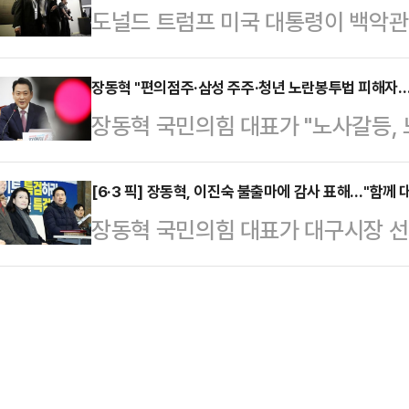
도널드 트럼프 미국 대통령이 백악관
의 한 카페에서 그를 발견한 주민들은
띈다.먼저 안정성과 수익성을 동시에
호국의 활약으로 범인을 검거했다고 
이 말을 걸며 사진 촬영을 청했다.
의 ‘코…
간) 소셜미디어 트루스소셜을 통해 
장동혁 "편의점주·삼성 주주·청년 노란봉투법 피해자
예비후보인 전재수 의원이 오랫동안 
장동혁 국민의힘 대표가 "노사갈등,
사 당국이 환상적인 일을 해냈다. 
이다. 전 의원의 독보적인 스킨십 능
투법의 역습'을 지금 당장 막아야한다
같이 적었다.이어 "나는 행사가 계
만큼 한 전 대…
글을 올려 "CU 편의점 사장님들은 
[6·3 픽] 장동혁, 이진숙 불출마에 감사 표해…"함께 
으로 수사 당국의 안내에 따를 것"이
장동혁 국민의힘 대표가 대구시장 선
실을 보고 있다"며 이 같이 말했다.또
일정은 계획과 많이 다를 수 밖에 없다
위원장을 향해 "큰 결단에 감사드린다
에 맞불 집회까지 열며 속을 태우고 
것"이라고 설명했다.…
"이 전 위원장은 우리 당의 훌륭한 
르바이트 자리, 실종된 일자리에 분
대표는 "국민의힘과 함께 대구를 지
자들"이라고 지적했다.장 대표는 "그
켜달라"고 당부했다.앞서 이 전 위
해를 보…
회견을 열고 "오늘 저 이진숙은 대구