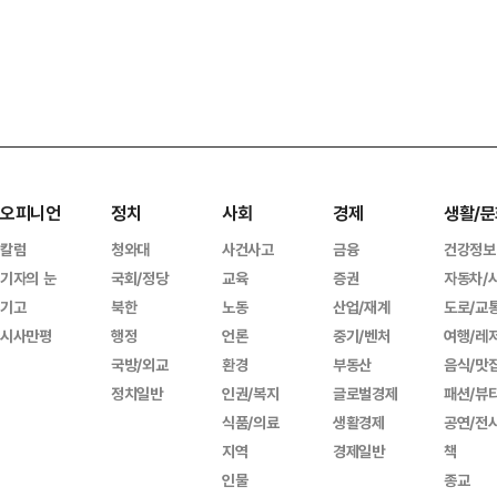
오피니언
정치
사회
경제
생활/문
칼럼
청와대
사건사고
금융
건강정보
기자의 눈
국회/정당
교육
증권
자동차/
기고
북한
노동
산업/재계
도로/교
시사만평
행정
언론
중기/벤처
여행/레
국방/외교
환경
부동산
음식/맛
정치일반
인권/복지
글로벌경제
패션/뷰
식품/의료
생활경제
공연/전
지역
경제일반
책
인물
종교