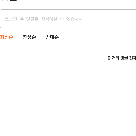
최신순
찬성순
반대순
0 개의 댓글 전