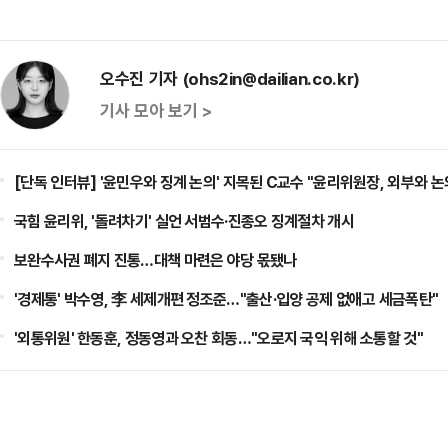
오수진 기자 (ohs2in@dailian.co.kr)
기사 모아 보기 >
[단독 인터뷰] '윤민우와 징계 논의' 지목된 C교수 "윤리위원장, 외부와 논
국힘 윤리위, '돌려차기' 실언 서범수·진종오 징계절차 개시
보완수사권 폐지 진통…대책 마련은 야당 몫됐나
'경제통' 박수영, 李 세제개편 정조준…"출산·입양 공제 없애고 세금폭탄"
'외통위원' 한동훈, 정동영과 오찬 회동…"오로지 국익 위해 소통할 것"