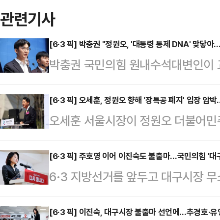
관련기사
[6·3 픽] 박충권 "정원오, '대통령 통제 DNA' 맞닿
박충권 국민의힘 원내수석대변인이 교
정원오 더불어민주당 서울시장 예비후
법은 집을 못 갖게 해 집값을 잡겠다
[6·3 픽] 오세훈, 정원오 향해 '장특공 폐지' 입장 압
오세훈 서울시장이 정원오 더불어민
의식 기획경제'의 연장선"이라고 평
대통령의 장기보유특별공제(장특공) 
논평을 내고 "시민의 일상을 재택근
듭 촉구했다.오세훈 시장은 25일 페
[6·3 픽] 주호영 이어 이진숙도 불출마…국민의힘 '대
발상은 정치를 시민을 섬기는게 아닌
6·3 지방선거를 앞두고 대구시장 
다시 장특공에 대한 폐지 의지를 확실
업 생산성과 직종 특성 또한 외면한
신위원장이 불출마를 선언하면서 국
거세지자, 이번에는 비거주 1주택자
것은 경제 활력을 훼손하…
분열 상황이 일단락됐다. '컷오프'(
[6·3 픽] 이진숙, 대구시장 불출마 선언에…추경호·유
들이라며, 사실상 투기꾼으로 낙인찍