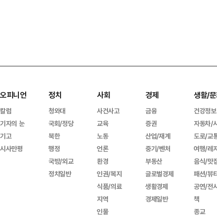
오피니언
정치
사회
경제
생활/문
칼럼
청와대
사건사고
금융
건강정보
기자의 눈
국회/정당
교육
증권
자동차/
기고
북한
노동
산업/재계
도로/교
시사만평
행정
언론
중기/벤처
여행/레
국방/외교
환경
부동산
음식/맛
정치일반
인권/복지
글로벌경제
패션/뷰
식품/의료
생활경제
공연/전
지역
경제일반
책
인물
종교