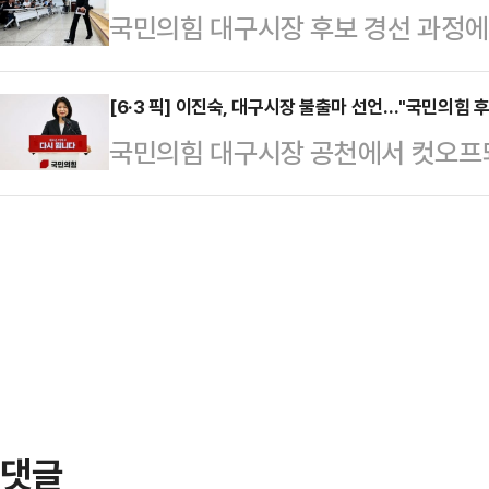
국민의힘 대구시장 후보 경선 과정에
모두 불출마 결단 및 원팀 행보를 공
논리대로라면 장특공 폐지는 결국 '집
를 시사했던 이진숙 전 방송통신위원
중심으로 '원팀' 구성이 가시화될 전
"그런데 우리나라 가…
언하자, 국민의힘 대구시장 본경선 
[6·3 픽] 이진숙, 대구시장 불출마 선언…"국민의힘 
힘 대구시당에서 기자회견을 열고 "
국민의힘 대구시장 공천에서 컷오프돼
영의 뜻을 나타냈다.추경호 의원은 
자리를 내려놓는다"고 밝혔다.그는 
방송통신위원장이 6·3지방선거 불출
로 하나의 대구·더 큰 우리가 됐다"
가로막았다.…
일 국민의힘 대구시당 당사에서 기자
경의를 표한다"고 글을 올렸다.추 의
장 예비후보라는 자리를 내려놓는다"
만한 권력에 맞서온 상징적인 인물"
3월 22일 이정현 공관위원회는 어떤
국의 미래를 위해 함께…
다"며 '국회와 국가 정치 전반에서 
더 필요하다고 판단했다'는 추상적인 
택을 자의적으로 잘라…
댓글