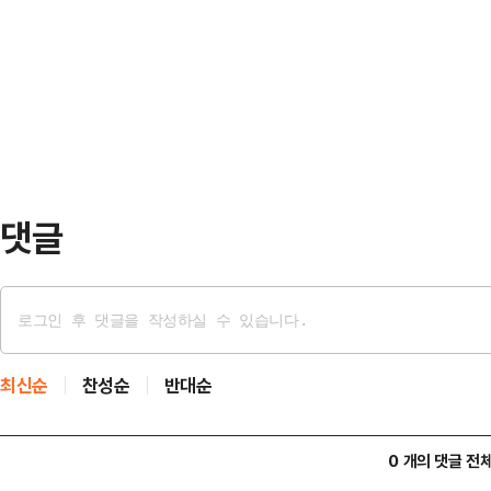
지 않았다. 이란은 방공망이 겨냥한
무즈 해협 통행료로 받은 첫 수익금
설명했다.이날 오전 이스라엘 카츠 
이란 반관영 타스님통신도 이날 “이
준비가 완료됐다며 …
부터 금액을 징수했고 각 선박으로부
와 양, 위험도에 따라 다르다”며 “
다”고 말했다.다만 …
댓글
최신순
찬성순
반대순
0 개의 댓글 전