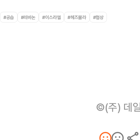
#공습
#레바논
#이스라엘
#헤즈볼라
#협상
©(주) 데