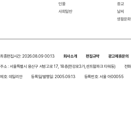
인물
종교
사회일반
날씨
생활문화
최종편집시간: 2026.08.09 00:13
회사소개
편집규약
광고제휴문의
주소 : 서울특별시 용산구 서빙고로 17, 18층(한강로3가,센트럴파크 타워동)
전화 
제호: 데일리안
등록일/발행일: 2005.09.13
등록번호: 서울 아00055