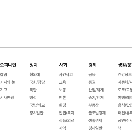
오피니언
정치
사회
경제
생활/문
칼럼
청와대
사건사고
금융
건강정보
기자의 눈
국회/정당
교육
증권
자동차/
기고
북한
노동
산업/재계
도로/교
시사만평
행정
언론
중기/벤처
여행/레
국방/외교
환경
부동산
음식/맛
정치일반
인권/복지
글로벌경제
패션/뷰
식품/의료
생활경제
공연/전
지역
경제일반
책