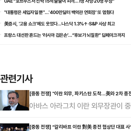
UAE “호르무즈서 선박 15척 줄줄이 피격…1명 사망·20명 부상”
"대통령은 세입자일 뿐"…'400만달러 백악관 연회장' 또 멈췄다
美증시, '고용 쇼크'에도 웃었다…나스닥 1.3%↑·S&P 사상 최고
프랑스 대선판 흔드는 ‘러시아 검은손’…“후보가 뇌질환” 딥페이크까지
관련기사
[중동 전쟁] "이란 외무, 파키스탄 도착…美와 2차 종
아바스 아라그치 이란 외무장관이 
통신이 24일(현지시간) 보도했다.
빠르면 이날 밤 소규모 수행단과 함
[중동 전쟁] “갈리바프 이란 對美 종전 협상단 대표 사