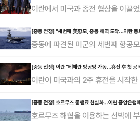
이란에서 미국과 종전 협상을 이끌었
다고 밝혔다. 로이터는 “미국과 2차
의장이 협상단 대표 자리에서 사임한
있다”며 “회담을 위해 미국 보안팀
혁명수비대(IRGC)의 목소리가 커지
[중동 전쟁] "세번째 美항모, 중동 해역 도착…이란 봉쇄
황”이라고 설명했다.다만 관영 IRN
중동에 파견된 미군의 세번째 항공모
자리에서 물러난 것이 사실로 확인되
파키스탄 방문을 보도하면서도 2차 종
도착했다고 AP통신이 보도했다.중동
는 관측이 나온다.이스라엘 타임스오
는 “아라그치 장관이 2…
소셜미디어(SNS) 엑스(X·옛 트위터
[중동 전쟁] 이란 "테헤란 방공망 가동…휴전 후 첫 공
널 12 방송은 23일(현지시간) “
이란이 미국과의 2주 휴전을 시작한
4월 23일 중부사령부 책임 구역인
에서 사임했다”고 밝혔다. 그는 미
활동이 감지됐다고 밝혔다.관영 IRN
이 배치된 항모가 항해하고 있는 사
히디 혁명수비대 총사…
시간) 저녁 테헤란 동부와 서부 지
[중동 전쟁] 호르무즈 통행료 현실화…이란 중앙은행에
버지니아주 노퍽 기지에서 중동으로 
호르무즈 해협을 이용하는 선박에 부
다. 이후 테헤란 여러 곳에서 적대
화국 희망봉 부근을 지난 것으로 알
처음으로 이란중앙은행에 예치된 것으
가동된 것으로 알려졌다.다만 사상자
여하는 항모는 …
따르면 하미드 레자 하지 바바이 이란