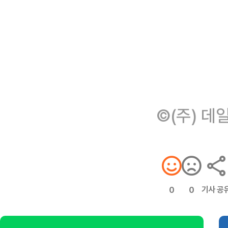
©(주) 데
기사 공
0
0