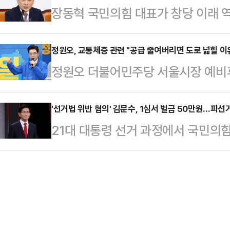
장동혁 국민의힘 대표가 창당 이래 역
상황을 점검했다.청년미래적금은 만 
이 생산됐다”며 “전국으로 출하될 
율과 관련해 "내부 갈등들로 인해 우
산 형성 및 경제적 자립을 뒷받침하기
차량이 공장 안으…
당 지지율이 낮은 원인 중 하나"라고
정원오, 교통체증 관련 "공급 줄여버리면 도로 넓힐 이
상품이다.매월 최대 50만원 한도 내
정원오 더불어민주당 서울시장 예비
기자 간담회를 열고 당 지지율 하락에 
월 납입한 금액에 정부 기여금을 매
신 '자동차 공급 축소'를 제시해 논란
율이 15% 머물렀다는 여론조사 결과
자가 발생하며 이자소득세…
예비후보는 지난 22일 서울 중구 청
'선거법 위반 혐의' 김문수, 1심서 벌금 50만원…피선
다른 여론조사 추이와는 조금 결이 
21대 대통령 선거 과정에서 국민의
울 인(人)터뷰'에서 "지금 도로 넓히
앞서 엠브레인퍼블릭·케이스탯리서치
돌린 혐의로 기소된 김문수 전 고용
들어가는데 넓혀봐야 차가 더 늘어나
일 휴대전화 가상…
았다.24일 법조계에 따르면 서울중
는 수요와 공급이 있다면 아예 공급
는 이날 공직선거법 위반 혐의로 재판
다"며 "그래서 그것을 제가 하겠다"
을 선고했다.앞서 김 전 장관 측은 
자동차 공급 축소…