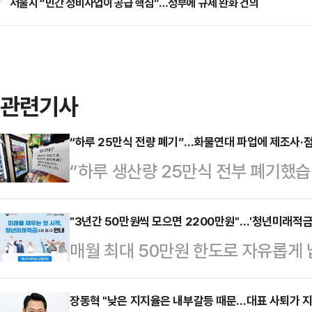
서울시 “민간 정비사업이 공급 핵심”…정부에 규제 완화 건의
관련기사
“하루 25만식 전량 폐기”…화물연대 파업에 제조사·점
“하루 생산량 25만식 전부 폐기했
로 구조적 손실이 현실화되고 있다.
단됐고, 제조사 생산도 멈췄다. 이미
"3년간 50만원씩 모으면 2200만원"…'청년미래적금
매월 최대 50만원 한도로 자유롭게 
이어지며 피해가 눈덩이처럼 불어났다
이 오는 6월 출시된다.23일 금융
를 호소 중이다.BGF푸드 공장 관
사전 점검회의를 개최해 청년미래적
장동혁 "낮은 지지율은 내부갈등 때문…대표 사퇴가 지
“지난 17일 삼각김밥과 샌드위치, 