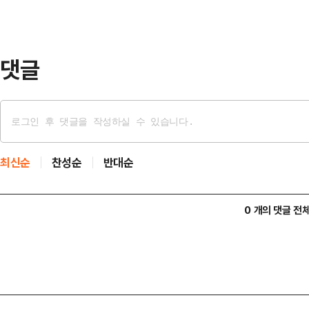
'정당행위'에 해당한다"고 주장했으
발언과 시점 등을 종합했을 때 김 전
당한다고 판단했다.…
댓글
최신순
찬성순
반대순
0 개의 댓글 전