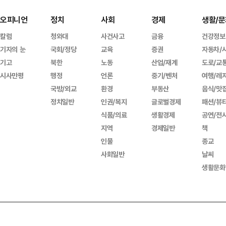
오피니언
정치
사회
경제
생활/문
칼럼
청와대
사건사고
금융
건강정보
기자의 눈
국회/정당
교육
증권
자동차/
기고
북한
노동
산업/재계
도로/교
시사만평
행정
언론
중기/벤처
여행/레
국방/외교
환경
부동산
음식/맛
정치일반
인권/복지
글로벌경제
패션/뷰
식품/의료
생활경제
공연/전
지역
경제일반
책
인물
종교
사회일반
날씨
생활문화