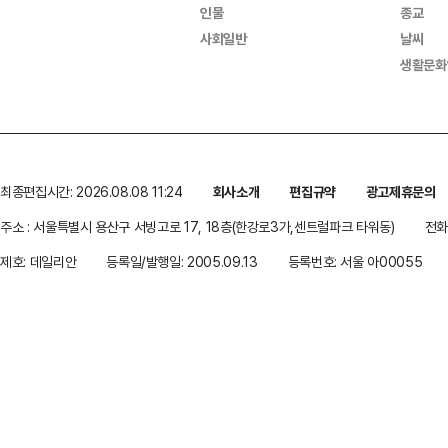
인물
종교
사회일반
날씨
생활문화
최종편집시간: 2026.08.08 11:24
회사소개
편집규약
광고제휴문의
주소 : 서울특별시 용산구 서빙고로 17, 18층(한강로3가,센트럴파크 타워동)
전화 
제호: 데일리안
등록일/발행일: 2005.09.13
등록번호: 서울 아00055