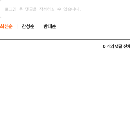
최신순
찬성순
반대순
0 개의 댓글 전