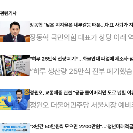
관련기사
장동혁 "낮은 지지율은 내부갈등 때문…대표 사퇴가 지
장동혁 국민의힘 대표가 창당 이래 역
율과 관련해 "내부 갈등들로 인해 우
당 지지율이 낮은 원인 중 하나"라고
“하루 25만식 전량 폐기”…화물연대 파업에 제조사·점
“하루 생산량 25만식 전부 폐기했
기자 간담회를 열고 당 지지율 하락에 
로 구조적 손실이 현실화되고 있다.
율이 15% 머물렀다는 여론조사 결과
단됐고, 제조사 생산도 멈췄다. 이미
정원오, 교통체증 관련 "공급 줄여버리면 도로 넓힐 이
다른 여론조사 추이와는 조금 결이 
정원오 더불어민주당 서울시장 예비
이어지며 피해가 눈덩이처럼 불어났다
앞서 엠브레인퍼블릭·케이스탯리서치
신 '자동차 공급 축소'를 제시해 논란
를 호소 중이다.BGF푸드 공장 관
일 휴대전화 가상…
예비후보는 지난 22일 서울 중구 청
"3년간 50만원씩 모으면 2200만원"…'청년미래적금
“지난 17일 삼각김밥과 샌드위치, 