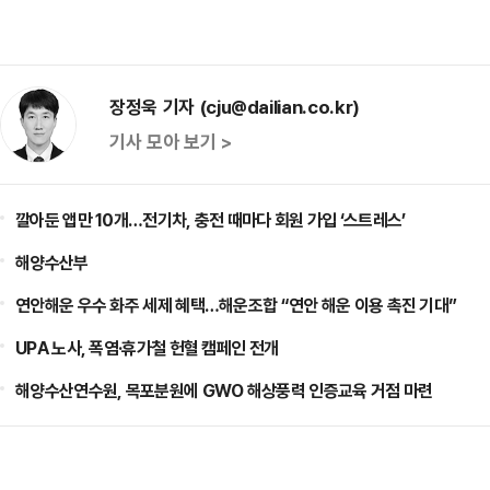
장정욱 기자 (cju@dailian.co.kr)
기사 모아 보기 >
깔아둔 앱만 10개…전기차, 충전 때마다 회원 가입 ‘스트레스’
해양수산부
연안해운 우수 화주 세제 혜택…해운조합 “연안 해운 이용 촉진 기대”
UPA 노사, 폭염·휴가철 헌혈 캠페인 전개
해양수산연수원, 목포분원에 GWO 해상풍력 인증교육 거점 마련