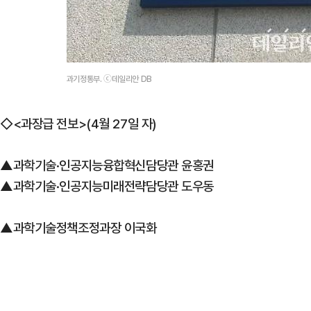
과기정통부. ⓒ데일리안 DB
◇<과장급 전보>(4월 27일 자)
▲과학기술·인공지능융합혁신담당관 윤홍권
▲과학기술·인공지능미래전략담당관 도우동
▲과학기술정책조정과장 이국화