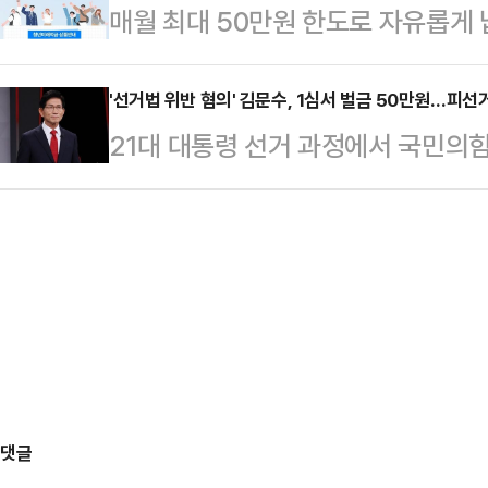
매월 최대 50만원 한도로 자유롭게 
울 인(人)터뷰'에서 "지금 도로 넓히
이 생산됐다”며 “전국으로 출하될 
이 오는 6월 출시된다.23일 금융
들어가는데 넓혀봐야 차가 더 늘어나
차량이 공장 안으…
사전 점검회의를 개최해 청년미래적
'선거법 위반 혐의' 김문수, 1심서 벌금 50만원…피선
는 수요와 공급이 있다면 아예 공급
21대 대통령 선거 과정에서 국민의
상황을 점검했다.청년미래적금은 만 
다"며 "그래서 그것을 제가 하겠다"
돌린 혐의로 기소된 김문수 전 고용
산 형성 및 경제적 자립을 뒷받침하기
자동차 공급 축소…
았다.24일 법조계에 따르면 서울중
상품이다.매월 최대 50만원 한도 내
는 이날 공직선거법 위반 혐의로 재판
월 납입한 금액에 정부 기여금을 매
을 선고했다.앞서 김 전 장관 측은 
자가 발생하며 이자소득세…
'정당행위'에 해당한다"고 주장했으
발언과 시점 등을 종합했을 때 김 전
당한다고 판단했다.…
댓글