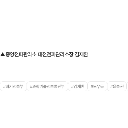
▲중앙전파관리소 대전전파관리소장 김재환
#과기정통부
#과학기술정보통신부
#김재환
#도우동
#윤홍권