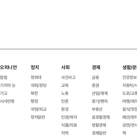
오피니언
정치
사회
경제
생활/문
칼럼
청와대
사건사고
금융
건강정보
기자의 눈
국회/정당
교육
증권
자동차/
기고
북한
노동
산업/재계
도로/교
시사만평
행정
언론
중기/벤처
여행/레
국방/외교
환경
부동산
음식/맛
정치일반
인권/복지
글로벌경제
패션/뷰
식품/의료
생활경제
공연/전
지역
경제일반
책