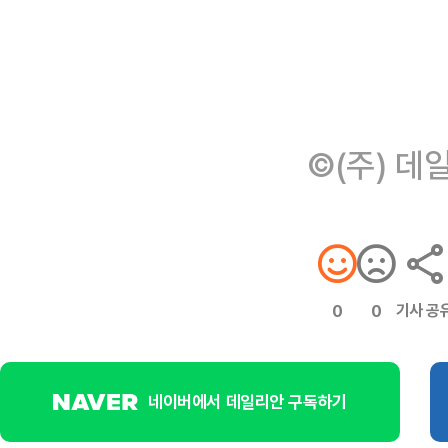
©(주) 데
기사 공
0
0
네이버에서 데일리안 구독하기