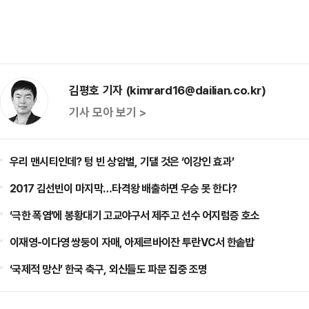
김평호 기자 (kimrard16@dailian.co.kr)
기사 모아 보기 >
우리 맨시티인데? 텅 빈 상암벌, 기댈 것은 ‘이강인 효과’
2017 김선빈이 마지막…타격왕 배출하면 우승 못 한다?
‘극한 폭염’에 봉황대기 고교야구서 제주고 선수 어지럼증 호소
이재영-이다영 쌍둥이 자매, 아제르바이잔 투란VC서 한솥밥
‘국제적 망신’ 한국 축구, 외신들도 파문 집중 조명