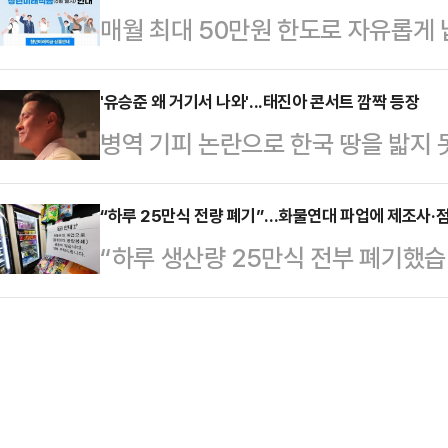
매월 최대 50만원 한도로 자유롭게 
기자 간담회를 열고 당 지지율 하락에 
다"며 "그래서 그것을 제가 하겠다"
이 오는 6월 출시된다.23일 금융
율이 15% 머물렀다는 여론조사 결과
자동차 공급 축소…
사전 점검회의를 개최해 청년미래적
'유승준 왜 거기서 나와'...태진아 콘서트 깜짝 등장
다른 여론조사 추이와는 조금 결이 
병역 기피 논란으로 한국 땅을 밟지 
상황을 점검했다.청년미래적금은 만 
앞서 엠브레인퍼블릭·케이스탯리서치
외 콘서트 현장을 찾은 모습이 공개
산 형성 및 경제적 자립을 뒷받침하기
일 휴대전화 가상…
을 통해 지난해 4월 미국 캘리포니
“하루 25만식 전량 폐기”…화물연대 파업에 제조사·점
상품이다.매월 최대 50만원 한도 내
“하루 생산량 25만식 전부 폐기했
외 콘서트장을 방문한 영상을 공유했
월 납입한 금액에 정부 기여금을 매
로 구조적 손실이 현실화되고 있다.
나왔을 때 내가 이 가수한테 '너는 큰
자가 발생하며 이자소득세…
단됐고, 제조사 생산도 멈췄다. 이미
까지 밀고 나가'라고 했다"며 "LA에
이어지며 피해가 눈덩이처럼 불어났다
다. 객석에 앉아 있던 유승준이 자
를 호소 중이다.BGF푸드 공장 관
인사하자, …