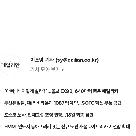
이소영 기자 (sy@dailian.co.kr)
기사 모아 보기 >
"아빠, 왜 이렇게 빨라?"…볼보 EX90, 640마력 품은 패밀리카
두산퓨얼셀, 獨 리베리온과 1087억 계약…SOFC 핵심 부품 공급
포스코 노사, 단체교섭 조정 연장…18일 최종 담판
HMM, 인도서 동아프리카 잇는 신규 노선 개설…아프리카 지선망 확대