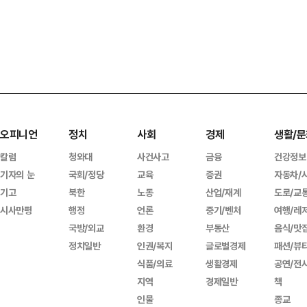
오피니언
정치
사회
경제
생활/문
칼럼
청와대
사건사고
금융
건강정보
기자의 눈
국회/정당
교육
증권
자동차/
기고
북한
노동
산업/재계
도로/교
시사만평
행정
언론
중기/벤처
여행/레
국방/외교
환경
부동산
음식/맛
정치일반
인권/복지
글로벌경제
패션/뷰
식품/의료
생활경제
공연/전
지역
경제일반
책
인물
종교