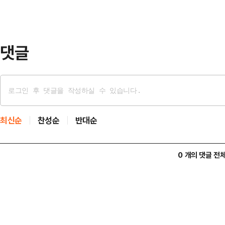
“지난 17일 삼각김밥과 샌드위치, 
이 생산됐다”며 “전국으로 출하될 
차량이 공장 안으…
댓글
최신순
찬성순
반대순
0 개의 댓글 전