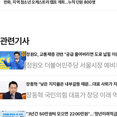
한화, 지역 청소년 오케스트라 캠프 개최…누적 단원 800명
관련기사
정원오, 교통체증 관련 "공급 줄여버리면 도로 넓힐 이
정원오 더불어민주당 서울시장 예비
신 '자동차 공급 축소'를 제시해 논란
예비후보는 지난 22일 서울 중구 청
장동혁 "낮은 지지율은 내부갈등 때문…대표 사퇴가 지
장동혁 국민의힘 대표가 창당 이래 역
울 인(人)터뷰'에서 "지금 도로 넓히
율과 관련해 "내부 갈등들로 인해 우
들어가는데 넓혀봐야 차가 더 늘어나
당 지지율이 낮은 원인 중 하나"라고
"3년간 50만원씩 모으면 2200만원"…'청년미래적금
는 수요와 공급이 있다면 아예 공급