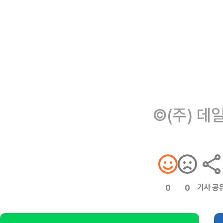
©(주) 데
기사 공
0
0