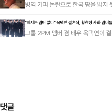
병역 기피 논란으로 한국 땅을 밟지 
다. 디너 코스 가격이 1인당 42만
격과 매너까지 모든 것을 갖춘 완벽
외 콘서트 현장을 찾은 모습이 공개
를 바탕으로 예약이 어려울 정도로 
원…
을 통해 지난해 4월 미국 캘리포니
"빠지는 멤버 없다" 옥택연 결혼식, 황찬성 사회·멤버들
에서 시작됐다. 해당 고객은 메뉴에 기
그룹 2PM 멤버 겸 배우 옥택연이 결
외 콘서트장을 방문한 영상을 공유했
티지' 대신 '2005년 빈티지'가 제
멤버들도 총출동해 자리를 빛낼 예정
나왔을 때 내가 이 가수한테 '너는 큰
하자 소믈리에…
서 4세 연하의 비연예인 연인과 결혼식
까지 밀고 나가'라고 했다"며 "LA에
끝에 결실을 맺게 됐다.결혼식은 예비
다. 객석에 앉아 있던 유승준이 자
행이 비공개로 이뤄진다. 가족과 가
인사하자, …
가는 2PM 멤버 준케이, 장우영, 이준
째 기혼자인 황찬성이 맡아 의미를 
는 “…
댓글