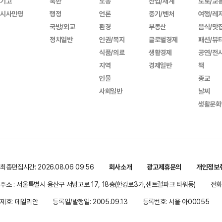
기고
북한
노동
산업/재계
도로/교
시사만평
행정
언론
중기/벤처
여행/레
국방/외교
환경
부동산
음식/맛
정치일반
인권/복지
글로벌경제
패션/뷰
식품/의료
생활경제
공연/전
지역
경제일반
책
인물
종교
사회일반
날씨
생활문화
최종편집시간: 2026.08.06 09:56
회사소개
광고제휴문의
개인정보
주소 : 서울특별시 용산구 서빙고로 17, 18층(한강로3가,센트럴파크 타워동)
전화 
제호: 데일리안
등록일/발행일: 2005.09.13
등록번호: 서울 아00055