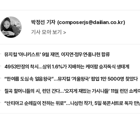
박정선 기자 (composerjs@dailian.co.kr)
기사 모아 보기 >
뮤지컬 ‘아나키스트’ 9월 재연, 이지연·정우연·홍나현 합류
4953만장의 착시…상위 1.6%가 지배하는 케이팝 승자독식 생태계
“한여름 도심 속 얼음왕국”…뮤지컬 ‘겨울왕국’ 팝업 1만 5000명 찾았다
칠곡 할머니들의 시, 런던 간다…‘오지게 재밌는 가시나들’ 11월 런던 쇼케
“산티아고 순례길이 전하는 위로”…나상천 작가, 5일 북콘서트로 독자 만