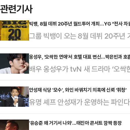
관련기사
빅뱅, 8월 데뷔 20주년 월드투어 개최…YG “전사 차
그룹 빅뱅이 오는 8월 데뷔 20주년
YG엔터테인먼트는 공식 SNS에 빅
본격적인 프로모션에 돌입했다. ‘BIGB
옹성우, ‘오싹한 연애’서 호텔 대표 변신…박은빈과 호
배우 옹성우가 tvN 새 드라마 ‘오싹
구를 강렬한 타이포그래피로 표현, 
애’는 귀신을 보는 재벌 상속녀와 귀
잡는다.투어의 타이틀을 비롯해 구체
우돌 오컬트 로맨스 드라마다.지난 2
안성재 식당 '모수', 와인 바꿔치기 의혹에 신뢰 ‘휘청’
나, 앞서 지난 12일과 19일(현지시간
유명 셰프 안성재가 운영하는 파인다이
영화 ‘오싹한 연애’를 리메이크한 작
츠 페스티벌’에서 선보인 빅뱅의 무
와인 바꿔치기 논란을 인정하며 사과
사인 CL 레이먼드 호텔의 대표 강민
의 기…
능 '흑백요리사'에 출연한 이후 인
'유승준 왜 거기서 나와'...태진아 콘서트 깜짝 등장
CL의 후계자로 명석한 두뇌와 섹시한