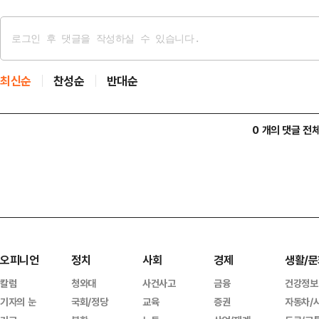
최신순
찬성순
반대순
0 개의 댓글 전
오피니언
정치
사회
경제
생활/문
칼럼
청와대
사건사고
금융
건강정보
기자의 눈
국회/정당
교육
증권
자동차/