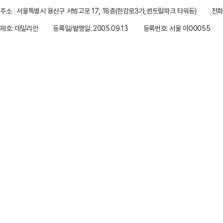
주소 : 서울특별시 용산구 서빙고로 17, 18층(한강로3가,센트럴파크 타워동)
전화 
제호: 데일리안
등록일/발행일: 2005.09.13
등록번호: 서울 아00055