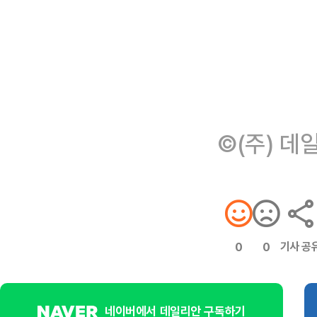
©(주) 데
기사 공
0
0
네이버에서 데일리안 구독하기