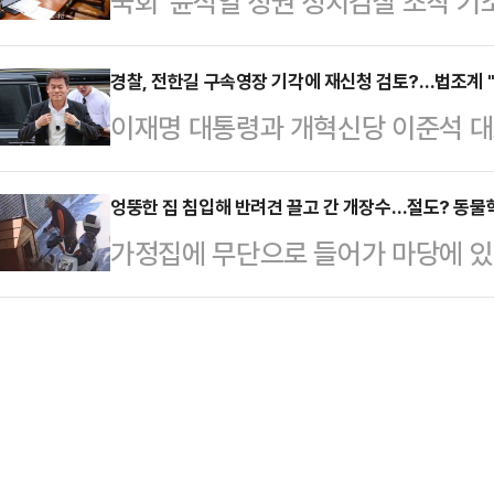
국회 '윤석열 정권 정치검찰 조작 
속 변호사로 이름을 올렸다. 대한
공판을 열고 김 여사의 명품백 수수
(국조특위) 소속 여당 의원들이 검
록 절차는 지난해 7월 마친 것으로 
고검 검사를 증인으로 불…
하며 특별검사 출범의 필요성을 언급
경찰, 전한길 구속영장 기각에 재신청 검토?…법조계 "
낸 한 전 대표는 2023년 12월 퇴
이재명 대통령과 개혁신당 이준석 대
당은 조작기소 특검 (언급을 통해 앞
원장을 맡았다. 2024년 7월 당대
받아온 한국사 강사 출신 유튜버 전
국가폭력, 정권의 만행이라고 단정함
후 사퇴했다.한 전…
구가 기각됐다. 경찰은 영장 기각 사
엉뚱한 집 침입해 반려견 끌고 간 개장수…절도? 동물학대
정한 상태"라며 "이건 일반적인 사
가정집에 무단으로 들어가 마당에 있던
장 재신청 여부를 결정할 방침인데,
에 종속되는 결과가 초래될 수 있는,
장수'가 경찰에 붙잡혔다. 단순 절도
도 기각될 가능성이 매우 크다"고 
보인다"고 우려했다.2…
한 침해로 평가할 것인지 법적 쟁점
지법 김진만 영장전담 부장판사는 전
건을 주거침입과 절도, 동물보호법 
장실질심사)을 한 뒤 "증거 인멸 및
성립 여부를 따져볼 필요가 있다는 
찰이 청구한 구속영장…
대덕경찰서는 주거침입, 절도, 동물보