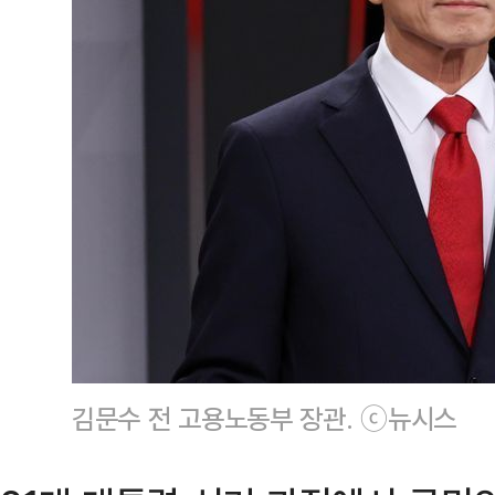
김문수 전 고용노동부 장관. ⓒ뉴시스