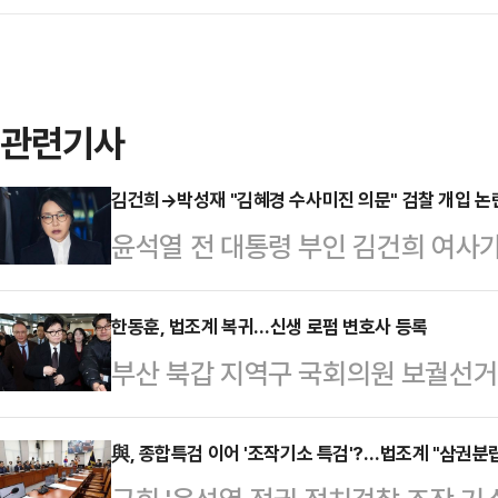
관련기사
김건희→박성재 "김혜경 수사미진 의문" 검찰 개입 논란
윤석열 전 대통령 부인 김건희 여사가
그램 메시지가 법정에 공개되면서 영
위로 떠오르고 있다. 논란이 사실로
한동훈, 법조계 복귀…신생 로펌 변호사 등록
부산 북갑 지역구 국회의원 보궐선거
직권남용죄가 직접 적용되는지 여부는
가 신생 법무법인 소속 변호사로 등
물을 수 있다는 분석이 나온다.서울
르면 한 전 대표는 지난달 서울 강남
與, 종합특검 이어 '조작기소 특검'?…법조계 "삼권분립
20일 박 전 장관의 직권남용권리행