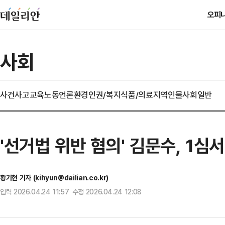
오피
사회
사건사고
교육
노동
언론
환경
인권/복지
식품/의료
지역
인물
사회일반
'선거법 위반 혐의' 김문수, 1
황기현 기자 (kihyun@dailian.co.kr)
입력 2026.04.24 11:57 수정 2026.04.24 12:08