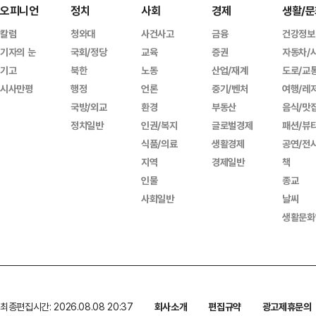
오피니언
정치
사회
경제
생활/문
칼럼
청와대
사건사고
금융
건강정보
기자의 눈
국회/정당
교육
증권
자동차/
기고
북한
노동
산업/재계
도로/교
시사만평
행정
언론
중기/벤처
여행/레
국방/외교
환경
부동산
음식/맛
정치일반
인권/복지
글로벌경제
패션/뷰
식품/의료
생활경제
공연/전
지역
경제일반
책
인물
종교
사회일반
날씨
생활문화
최종편집시간: 2026.08.08 20:37
회사소개
편집규약
광고제휴문의