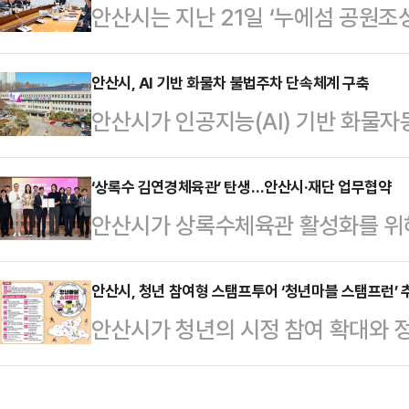
안산시는 지난 21일 ‘누에섬 공원조
로 확보했다.이는 재정 부담을 줄이
발 방향과 단계별 추진계획을 공유했
기반으로 활용되고 있다.특히 안산시
용역 수행기관이 사업 추진 계획을 발
안산시, AI 기반 화물차 불법주차 단속체계 구축
서 벗어나 정책 동향을 사전 분석하고
안산시가 인공지능(AI) 기반 화물
별 추진 전략에 대한 논의가 이뤄졌
구축해 성과를 이어가고 있다.올해에
안산시는 경기도경제과학진흥원이 주관한
해양관광 거점으로 육성하기 위한 
니저 …
‘카고Click(AI 화물자동차 불법주
‘상록수 김연경체육관’ 탄생…안산시·재단 업무협약
관광명소 ‘12경’ 가운데 제4경으로
안산시가 상록수체육관 활성화를 위
21일 밝혔다.안산시는 화물자동차 등
어난 자연경관을 갖춘 곳이다.안산시
섰다.안산시는 20일 케이와이케이
한 구조적 문제로 불법 주정차가 지속
에게는 휴식과 치유 공간을 …
한 업무협약’을 체결했다고 밝혔다.
안산시, 청년 참여형 스탬프투어 ‘청년마블 스탬프런’ 
대의 화물자동차가 등록된 데 비해 주
안산시가 청년의 시정 참여 확대와 정
김연경이 이사장으로 있는 재단과의 
단속 방식으로는 대응에 한계가 있다
프런’ 사업을 본격 추진한다.안산시
록수 김연경체육관’으로 변경하고, 
서 저해…
인 ‘청년마블 스탬프런’을 운영한다
마련됐다.협약에 따라 양 기관은 전국