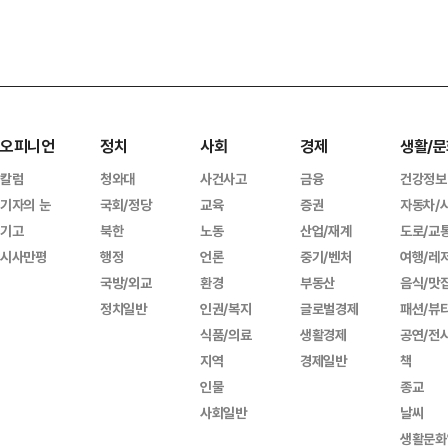
오피니언
정치
사회
경제
생활/문
칼럼
청와대
사건사고
금융
건강정보
기자의 눈
국회/정당
교육
증권
자동차/
기고
북한
노동
산업/재계
도로/교
시사만평
행정
언론
중기/벤처
여행/레
국방/외교
환경
부동산
음식/맛
정치일반
인권/복지
글로벌경제
패션/뷰
식품/의료
생활경제
공연/전
지역
경제일반
책
인물
종교
사회일반
날씨
생활문화