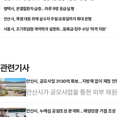
평택시, 온열질환자 급증…하루 9명 응급실 행
안산시, 폭염 대응 위해 살수차 주말·공휴일까지 확대 운행
시흥시, 조기취업형 계약학과 설명회…등록금·정주 수당 ‘파격 지원’
관련기사
안산시, 공모사업 3130억 확보…지방채 없이 재정 안
안산시가 공모사업을 통한 외부 재원
운영을 이어가고 있다.안산시는 20
선정돼 총사업비 4,415억 원 가운데 
안산시, 누에섬 공원조성 본격화…해양관광 거점 조성