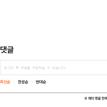
청년공간과 정책에 보다 쉽게 접근하고
년 배구 육성 프로그램 및 클리닉 운영
록 마련됐다.해당 사업은 지난해 제
기타 체육관 활성화를 위…
과 회의에서 제안된 정책을 바탕으로 
모사업’에 선정돼 추진된다.‘청년마블 
일까지 진행되며, 안…
댓글
최신순
찬성순
반대순
0 개의 댓글 전