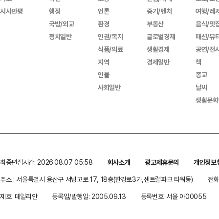
시사만평
행정
언론
중기/벤처
여행/레
국방/외교
환경
부동산
음식/맛
정치일반
인권/복지
글로벌경제
패션/뷰
식품/의료
생활경제
공연/전
지역
경제일반
책
인물
종교
사회일반
날씨
생활문화
최종편집시간: 2026.08.07 05:58
회사소개
광고제휴문의
개인정보
주소 : 서울특별시 용산구 서빙고로 17, 18층(한강로3가,센트럴파크 타워동)
전화 
제호: 데일리안
등록일/발행일: 2005.09.13
등록번호: 서울 아00055