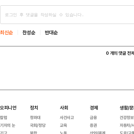
최신순
찬성순
반대순
0 개의 댓글 전
오피니언
정치
사회
경제
생활/문
칼럼
청와대
사건사고
금융
건강정보
기자의 눈
국회/정당
교육
증권
자동차/
기고
북한
노동
산업/재계
도로/교