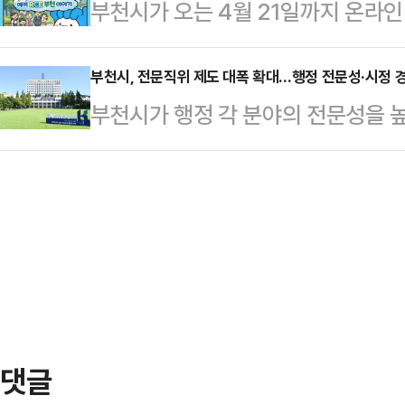
부천시가 오는 4월 21일까지 온라인
기회를 제공하기 위해 마련됐다.상
를 상반기 중 일반분양할 예정이며,
썹'을 통해 '부천 RCE 비전 시민 
심곡동종합사회복지관 등 베이비부머 
설)은 전…
가 UN대학의 지속가능발전교육 거점
부천시, 전문직위 제도 대폭 확대…행정 전문성·시정 
총 12회에 걸쳐 진행된다.현장 방
부천시가 행정 각 분야의 전문성을 
에서 시민의 의견을 정책에 반영하
1~2명이 맡는다.이들은 참여자의 
기 위해 전문직위 제도를 대폭 확대
육의 개념을 쉽게 이해하고 정책 과정
로 분석해 재취업 방향을…
분야의 직원을 ‘전문관’으로 임용해
특징이다.지속가능발전은 환경·사회·
다.자격증, 전공, 근무경력 등을 고
인식 확산이 핵심 과제로 꼽힌다.부
업무경력 1년 이상, 공무원 경력 3
해도와 참여도를 동시에…
부의 재난·안전 분야 강화 기조에 맞
예방 등 재난·안전 분야 전문직위를 
성평등, 유니…
댓글