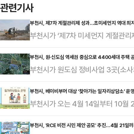
관련기사
부천시, 제7차 계절관리제 성과…초미세먼지 역대 최
부천시가 ‘제7차 미세먼지 계절관리제
지 농도를 기록했다.부천시는 지난해
리제 기간 동안 초미세먼지 평균 농
부천시, 원·신도심 역세권 중심으로 4400세대 주택 
부천시가 원도심 정비사업 3곳(소사3,
다.이는 계절관리제 시행 이후 가장 
역세권을 중심으로 주택 공급을 본격
인 24㎍/㎥보다도 낮아, 부천시 
량이 총 4400여 세대 규모로 예정
부천시, 베이비부머 대상 ‘찾아가는 일자리상담소’ 운
타났다.미세먼지 계절관리제는 고농
부천시가 오는 4월 14일부터 10월
나는 지난 2월 분양이 시작된 괴안3
까지 평상시보다 강화된 저감 정책을 
상으로 ‘찾아가는 일자리상담소’를
넘’이다.해당 사업은 전체 759세대
기질 개선을 위한 핵심 …
습센터와 협업해 교육과 취업 간 연
부천시, 'RCE 비전 시민 제안 공모' 추진…4월 21일
서는 소사3구역(시공사 DL이앤씨·롯