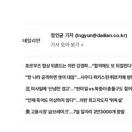
정인균 기자 (Ingyun@dailian.co.kr)
기사 모아 보기 >
호르무즈 협상 뒤흔드는 이란 강경파…“합의해도 또 뒤집힌다
“한 나라 공격하면 셋이 대응”…사우디·파키스탄·튀르키예 방
北 미사일에 ‘신냉전 경고’…“한미일 vs 북중러 충돌구도 짙
“언제 죽어도 이상하지 않다”…이란 최고지도자 ‘위독설’
美 고용시장 '급브레이크'…7월 일자리 2만3000개 증발