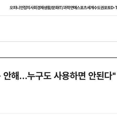
오피니언
정치
사회
경제
생활/문화
IT/과학
연예
스포츠
세계
수도권
포토
D-
용 안해…누구도 사용하면 안된다"