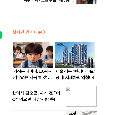
사우디·파키스탄·튀르키예 방위동
맹 출범