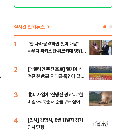
실시간 인기뉴스
1
6
“한 나라 공격하면 셋이 대응”…
[코
사우디·파키스탄·튀르키예 방위동
관망
맹 출범
2
7
[데일리안 주간 포토] 열기에 삼
美 
켜진 한반도! 역대급 폭염에 달아
일자
을
오른 도심!
3
8
北 미사일에 ‘신냉전 경고’…“한
"실
미일 vs 북중러 충돌구도 짙어진
투협
다”
분석
4
9
[인사] 광명시, 8월 11일자 정기
“우
인사 단행
러…