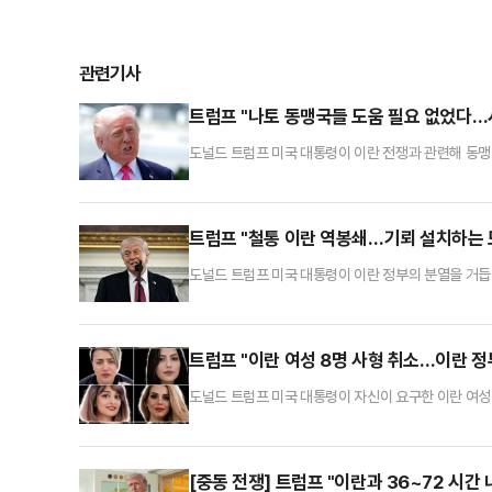
관련기사
트럼프 "나토 동맹국들 도움 필요 없었다…
도널드 트럼프 미국 대통령이 이란 전쟁과 관련해 동맹
송에 따르면 트럼프 대통령은 23일(현지시간) 인터뷰
미 이란을 초토화했다"며 "나는 아무도 필요하지 않았
프랑스, 독일 등 나토(NATO·북대서양조약기구) 회원
트럼프 "철통 이란 역봉쇄…기뢰 설치하는 
도널드 트럼프 미국 대통령이 이란 정부의 분열을 거
령은 23일(현지시간) 소셜미디어(SNS) 트루스소셜
패배하고 있는 강경파와 온건해 보이지 않는 온건파 사
이란이 합의에 이를 때까지 봉쇄는 굳건할 것”이라고 
트럼프 "이란 여성 8명 사형 취소…이란 정
도널드 트럼프 미국 대통령이 자신이 요구한 이란 여성
르면 트럼프 대통령은 22일(현지시간) 소셜미디어(SN
다”며 “이중 4명은 즉시 석방될 것이고 4명은 징역 
내가 한 요구를 존중해 계획됐던 처형을 취소했다. 매우
[중동 전쟁] 트럼프 "이란과 36~72 시간 