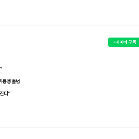
+네이버 구독
”
위동맹 출범
어진다”