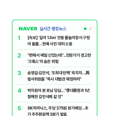
실시간 랭킹뉴스
1
6
[속보] '길이 1.5m' 안동 물놀이장서 구렁
'국장만 
이 출몰…한때 시민 대피 소동
'부글부글
2
7
"편해서 매일 신었는데"...전문가가 경고한
“우크라
'크록스'의 숨은 위험
유 3만t
3
8
송영길·김민석, '조희대 탄핵' 외치자…與
정청래 "
법사위원들 "즉시 대법관 제청하라"
민석 "자
4
9
박지원이 본 호남 당심…"李대통령과 1년
이란, 美
함께한 김민석에 갈 것"
즈 통행금
5
10
SK하이닉스, 주당 375원 분기배당…추
[데일리 
가 주주환원책 3분기 발표
민...홈