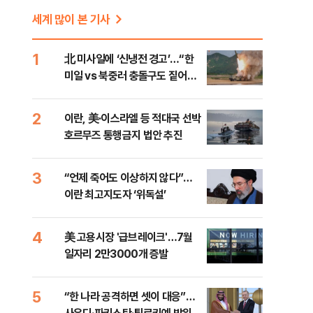
세계 많이 본 기사
1
北 미사일에 ‘신냉전 경고’…“한
미일 vs 북중러 충돌구도 짙어진
다”
2
이란, 美·이스라엘 등 적대국 선박
호르무즈 통행금지 법안 추진
3
“언제 죽어도 이상하지 않다”…
이란 최고지도자 ‘위독설’
4
美 고용시장 '급브레이크'…7월
일자리 2만3000개 증발
5
“한 나라 공격하면 셋이 대응”…