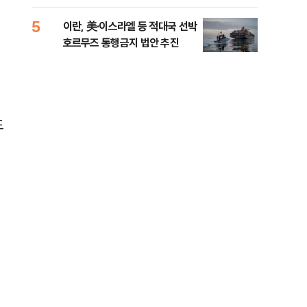
5
10
이란, 美·이스라엘 등 적대국 선박
“언
호르무즈 통행금지 법안 추진
이란
도