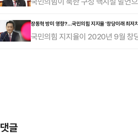
국민의힘이 북한 구성 핵시설 발언으
"장동혁 대표가 말하는 해당행위가, 
졌다. 자신을 20년 근무자라고 소개
제공한 정동영 통일부 장관의 해임 
서 장 대표는 이날 오전 서울 여의도
회장부터 삼성…
의힘 원내대표는 23일 국회에서 열
장동혁 방미 영향?…국민의힘 지지율 '창당이래 최저치'인
언에서 "지금부터 발생하는 해당 행위
국민의힘 지지율이 2020년 9월 창
관을 경질하지 않고 있다면 당에서 
가 해당 행위를 하면 즉시 교체하겠다
브레인퍼블릭·케이스탯리서치·코리아
들이 동의해 주면 당론 추진을 검토
일 앞으로 다가…
전화 가상번호(100%)를 이용한 
제안에 참석한 의원들은 모두 동의의
(NBS)의 정당별 지지도 조사 결과
치로 동의했기에 (정 장관) 해임안을
를 각각 기록했다. 양당 간 격차는 
는 "정 장관의 논란이…
은 1%p 올랐고 국민의힘 3%p 떨
가 처음 시작된 2020년 7월 이래 
율은 이 조사에…
댓글