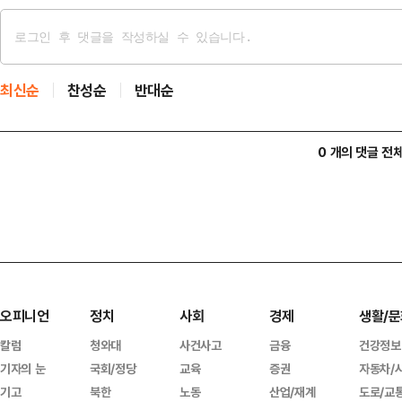
최신순
찬성순
반대순
0 개의 댓글 전
오피니언
정치
사회
경제
생활/문
칼럼
청와대
사건사고
금융
건강정보
기자의 눈
국회/정당
교육
증권
자동차/
기고
북한
노동
산업/재계
도로/교