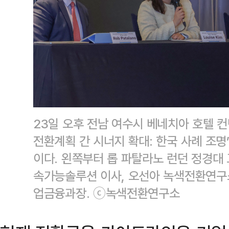
23일 오후 전남 여수시 베네치아 호텔 컨
전환계획 간 시너지 확대: 한국 사례 조명
이다. 왼쪽부터 롭 파탈라노 런던 정경대 교
속가능솔루션 이사, 오선아 녹색전환연구
업금융과장. ⓒ녹색전환연구소