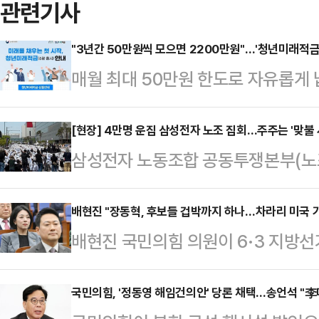
관련기사
"3년간 50만원씩 모으면 2200만원"…'청년미래적금
매월 최대 50만원 한도로 자유롭게 
이 오는 6월 출시된다.23일 금융
사전 점검회의를 개최해 청년미래적
[현장] 4만명 운집 삼성전자 노조 집회…주주는 '맞불 
삼성전자 노동조합 공동투쟁본부(노조
상황을 점검했다.청년미래적금은 만 
의대회를 열고 본격적인 집단 행동에
산 형성 및 경제적 자립을 뒷받침하기
색 조끼를 착용한 노조원들로 가득 찼다.
배현진 "장동혁, 후보들 겁박까지 하나…차라리 미국 
상품이다.매월 최대 50만원 한도 내
배현진 국민의힘 의원이 6·3 지방
뒷면에는 '삼성그룹 초기업노동조합
월 납입한 금액에 정부 기여금을 매
교체하겠다고 엄포를 놓은 장동혁 대
겨졌다. 일부 노조원은 '상한폐지 실현
자가 발생하며 이자소득세…
하나. 차라리 미국 가시라"라고 날을
국민의힘, '정동영 해임건의안' 당론 채택…송언석 "
힌 피켓을 든 채 집회에 참여했다.