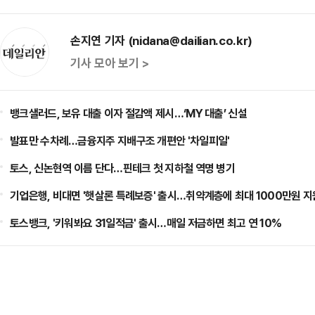
손지연 기자 (nidana@dailian.co.kr)
기사 모아 보기 >
뱅크샐러드, 보유 대출 이자 절감액 제시…‘MY 대출’ 신설
발표만 수차례…금융지주 지배구조 개편안 '차일피일'
토스, 신논현역 이름 단다…핀테크 첫 지하철 역명 병기
기업은행, 비대면 '햇살론 특례보증' 출시…취약계층에 최대 1000만원 지
토스뱅크, '키워봐요 31일적금' 출시…매일 저금하면 최고 연 10%