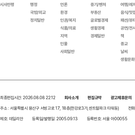
시사만평
행정
언론
중기/벤처
여행/레
국방/외교
환경
부동산
음식/맛
정치일반
인권/복지
글로벌경제
패션/뷰
식품/의료
생활경제
공연/전
지역
경제일반
책
인물
종교
사회일반
날씨
생활문화
최종편집시간: 2026.08.08 22:12
회사소개
편집규약
광고제휴문의
주소 : 서울특별시 용산구 서빙고로 17, 18층(한강로3가,센트럴파크 타워동)
전화 
제호: 데일리안
등록일/발행일: 2005.09.13
등록번호: 서울 아00055