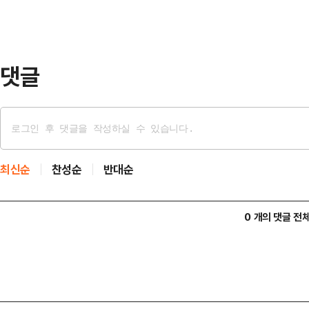
면서 “이란과 그 지도자들이 미국 
됐던 처형을 취소했다. 매우 감사하게
8명의 여성을…
댓글
최신순
찬성순
반대순
0 개의 댓글 전