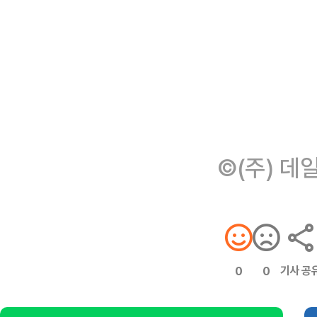
©(주) 데
기사 공
0
0