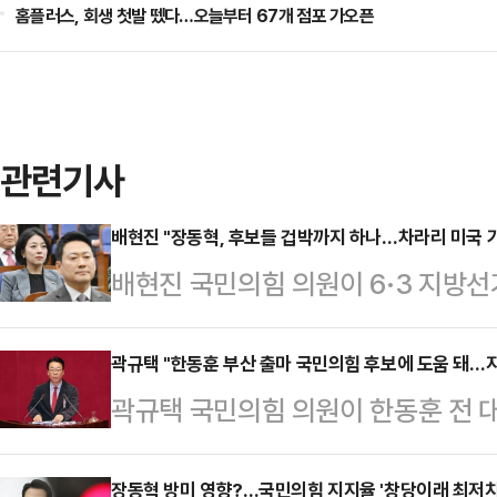
홈플러스, 회생 첫발 뗐다…오늘부터 67개 점포 가오픈
관련기사
배현진 "장동혁, 후보들 겁박까지 하나…차라리 미국 
배현진 국민의힘 의원이 6·3 지방
교체하겠다고 엄포를 놓은 장동혁 대
하나. 차라리 미국 가시라"라고 날을
곽규택 "한동훈 부산 출마 국민의힘 후보에 도움 돼…지
곽규택 국민의힘 의원이 한동훈 전 
"장동혁 대표가 말하는 해당행위가, 
"(한 전 대표의 출마가) 지방선거에
서 장 대표는 이날 오전 서울 여의도
다"고 말했다.곽규택 의원은 23일 
장동혁 방미 영향?…국민의힘 지지율 '창당이래 최저치'인