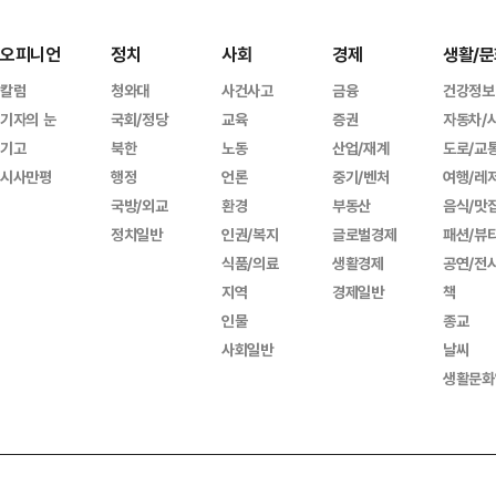
오피니언
정치
사회
경제
생활/문
칼럼
청와대
사건사고
금융
건강정보
기자의 눈
국회/정당
교육
증권
자동차/
기고
북한
노동
산업/재계
도로/교
시사만평
행정
언론
중기/벤처
여행/레
국방/외교
환경
부동산
음식/맛
정치일반
인권/복지
글로벌경제
패션/뷰
식품/의료
생활경제
공연/전
지역
경제일반
책
인물
종교
사회일반
날씨
생활문화