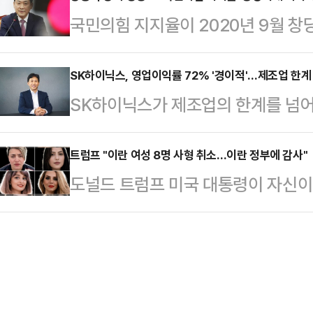
언에서 "지금부터 발생하는 해당 행위
국민의힘 지지율이 2020년 9월 창
출마 관련 질문을 받고 "한 전 대표
가 해당 행위를 하면 즉시 교체하겠다
브레인퍼블릭·케이스탯리서치·코리아
의 대립각 또 이재명정부에 대한 비
일 앞으로 다가…
전화 가상번호(100%)를 이용한 
SK하이닉스, 영업이익률 72% '경이적'…제조업 한계 
선거에 대한 관심도가 올라갈 것"이
SK하이닉스가 제조업의 한계를 넘어
(NBS)의 정당별 지지도 조사 결과
형준 후보에게도 좀 긍정적인 효과가
한국 기업의 역사를 새로 썼다. 전 세
를 각각 기록했다. 양당 간 격차는 
다"며 "(한 …
기조 속에서 매출과 영업이익 모두 
트럼프 "이란 여성 8명 사형 취소…이란 정부에 감사"
은 1%p 올랐고 국민의힘 3%p 떨
도널드 트럼프 미국 대통령이 자신이 
23일 올해 1분기 경영실적으로 매출
가 처음 시작된 2020년 7월 이래 
가 이뤄졌다면서 이란 정부에 감사
6103억원, 순이익 40조3459억
율은 이 조사에…
프 대통령은 22일(현지시간) 소셜미
기준 사상 최대 실적이다. 특히 영엽
부가 내 요청을 받아들여 여성 8명에
업의 수익성 지표인 TSMC(58.1%
즉시 석방될 것이고 4명은 징역 1개
디…