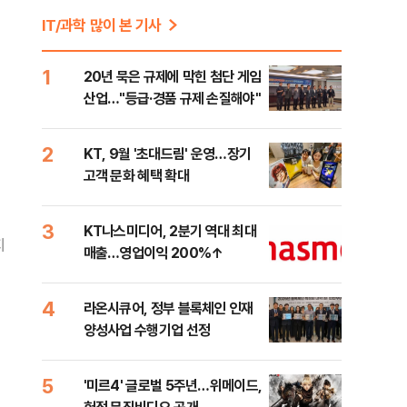
IT/과학 많이 본 기사
1
20년 묵은 규제에 막힌 첨단 게임
산업…"등급·경품 규제 손질해야"
2
KT, 9월 '초대드림' 운영…장기
고객 문화 혜택 확대
3
KT나스미디어, 2분기 역대 최대
지
매출…영업이익 200%↑
4
라온시큐어, 정부 블록체인 인재
양성사업 수행기업 선정
5
'미르4' 글로벌 5주년…위메이드,