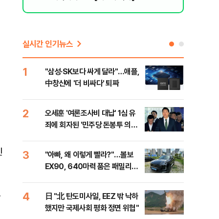
실시간 인기뉴스
1
6
"삼성·SK보다 싸게 달라"…애플,
보완
中창신에 '더 비싸다' 퇴짜
은 
2
7
오세훈 '여론조사비 대납' 1심 유
[데
죄에 회자된 '민주당 돈봉투 의
회 
혹'…왜?
대통
나,
인
3
8
"아빠, 왜 이렇게 빨라?"…볼보
'경
이닉
EX90, 640마력 품은 패밀리카
조준
점화
[시승기]
금폭
99
4
9
구
日 "北 탄도미사일, EEZ 밖 낙하
美,
했지만 국제사회 평화 정면 위협"
협에