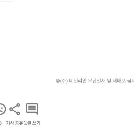
©(주) 데일리안 무단전재 및 재배포 금
기사 공유
댓글 쓰기
0