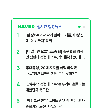
실시간 랭킹뉴스
1
6
"삼성·SK보다 싸게 달라"…애플, 中창신
오세훈 '
에 '더 비싸다' 퇴짜
된 '민주
2
7
[데일리안 오늘뉴스 종합] 축구협회 외국
지진에 
인 심판에 성접대 의혹, 李대통령 20대 지
日 여성..
지율 하락 의식했나, 삼전닉스 올인은 금
3
8
李대통령, 20대 지지율 하락 의식했
보완수사
물, SK하이닉스 프리마켓 시초가 논란 재
나…"청년 보편적 지원 문턱 낮춰야"
몫됐나
점화, 김민석 "과반 승리 가능성 99%" 등
4
9
'압수수색·성접대 의혹' 송두리째 흔들리는
레버리지 
대한민국 축구판
지수로 
5
10
"약만으론 한계"…당뇨병 '시작' 막는 의사
"솟구친 
과학자의 도전 [내일의 닥터]
유공장 화