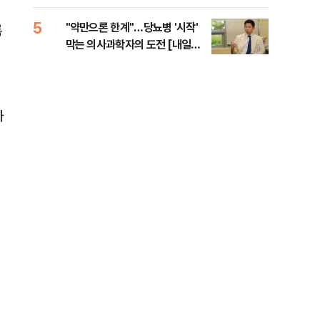
5
10
"약만으론 한계"…당뇨병 '시작'
민주
록
막는 의사과학자의 도전 [내일의
민희
닥터]
해야
와