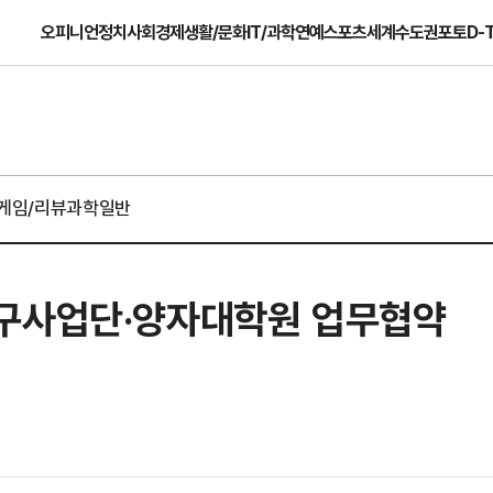
오피니언
정치
사회
경제
생활/문화
IT/과학
연예
스포츠
세계
수도권
포토
D-
게임/리뷰
과학일반
연구사업단·양자대학원 업무협약