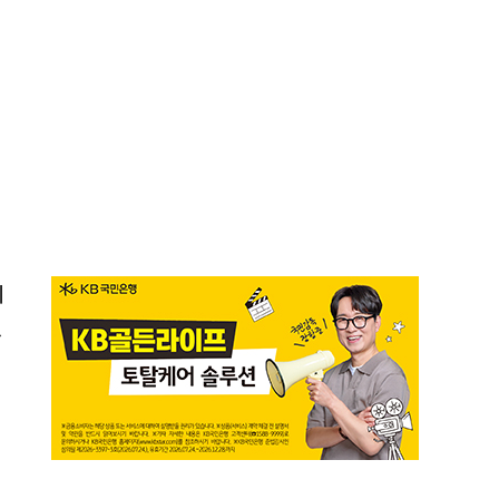
연
계
했