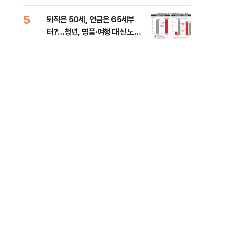
낮춰야"
계 
5
10
퇴직은 50세, 연금은 65세부
SK
터?…청년, 명품·여행 대신 노후
마켓
준비 [Now 2.30]
정