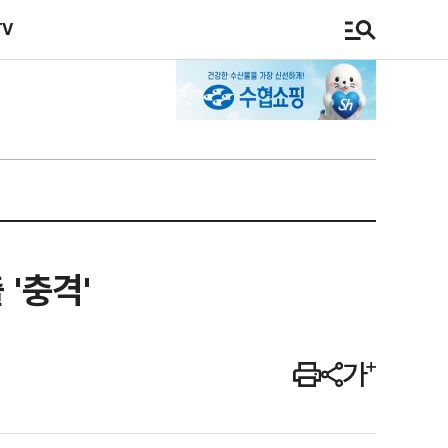
TV
'충격'