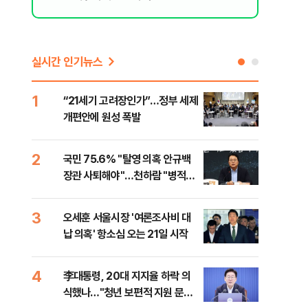
리 헬스]
실시간 인기뉴스
1
6
“21세기 고려장인가”…정부 세제
업비
개편안에 원성 폭발
썸·
2
7
국민 75.6% "탈영 의혹 안규백
'달
장관 사퇴해야"…천하람 "병적기
버리
록 즉각 공개하라"
3
8
오세훈 서울시장 '여론조사비 대
[단
납 의혹' 항소심 오는 21일 시작
허,
4
9
李대통령, 20대 지지율 하락 의
李 
식했나…"청년 보편적 지원 문턱
만파