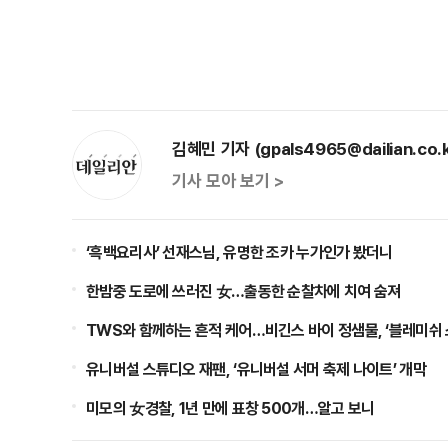
김혜민 기자 (gpals4965@dailian.co.k
기사 모아 보기 >
‘흑백요리사’ 선재스님, 유명한 조카 누가인가 봤더니
한밤중 도로에 쓰러진 女…출동한 순찰차에 치여 숨져
TWS와 함께하는 흔적 케어…비긴스 바이 정샘물, ‘블레미쉬
유니버설 스튜디오 재팬, ‘유니버설 서머 축제 나이트’ 개막
미모의 女경찰, 1년 만에 표창 500개…알고 보니