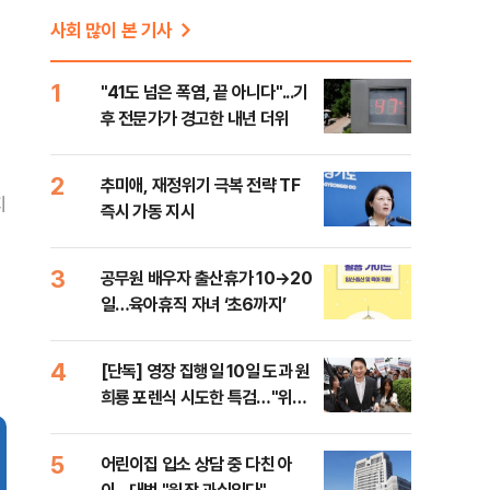
사회 많이 본 기사
1
"41도 넘은 폭염, 끝 아니다"...기
후 전문가가 경고한 내년 더위
2
추미애, 재정위기 극복 전략 TF
지
즉시 가동 지시
3
공무원 배우자 출산휴가 10→20
일…육아휴직 자녀 ‘초6까지’
4
[단독] 영장 집행일 10일 도과 원
희룡 포렌식 시도한 특검…"위법
증거 수집" 지적
5
어린이집 입소 상담 중 다친 아