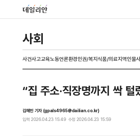
사회
사건사고
교육
노동
언론
환경
인권/복지
식품/의료
지역
인물
“집 주소·직장명까지 싹 털렸
김혜민 기자 (gpals4965@dailian.co.kr)
입력 2026.04.23 15:49 수정 2026.04.23 15:59