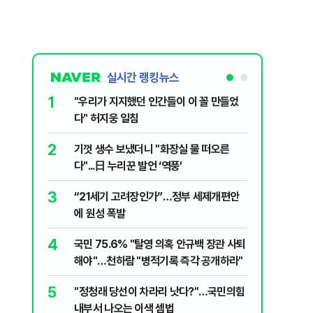
실시간 랭킹뉴스
1
6
"우리가 지지했던 인간들이 이 꼴 만들었
‘풀옵션 
다" 허지웅 일침
날 1만대
2
7
기껏 생수 보냈더니 "화장실 물 떠오른
“돈 없는
다"...日 누리꾼 발언 ‘역풍’
울 전월세
3
8
“21세기 고려장인가”…정부 세제개편안
정청래, 
에 원성 폭발
대고 대통
4
9
국민 75.6% "탈영 의혹 안규백 장관 사퇴
'화장실서
해야"…천하람 "병적기록 즉각 공개하라"
기하던 男
5
10
​"정청래 당선이 차라리 낫다?"…국민의힘
2030은
내부서 나오는 이색 셈법
줄 알았나