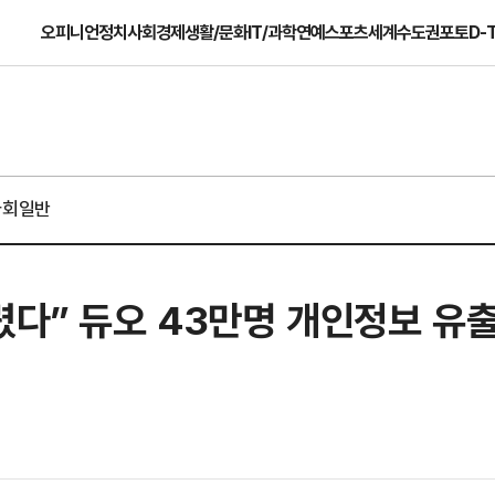
오피니언
정치
사회
경제
생활/문화
IT/과학
연예
스포츠
세계
수도권
포토
D-
사회일반
다” 듀오 43만명 개인정보 유출 