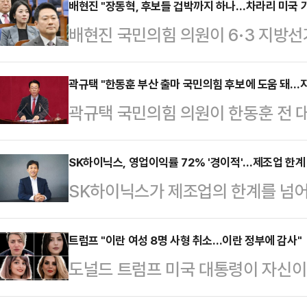
배현진 "장동혁, 후보들 겁박까지 하나…차라리 미국 
배현진 국민의힘 의원이 6·3 지방
교체하겠다고 엄포를 놓은 장동혁 대
하나. 차라리 미국 가시라"라고 날을
곽규택 "한동훈 부산 출마 국민의힘 후보에 도움 돼…지
곽규택 국민의힘 의원이 한동훈 전 
"장동혁 대표가 말하는 해당행위가, 
"(한 전 대표의 출마가) 지방선거에
서 장 대표는 이날 오전 서울 여의도
다"고 말했다.곽규택 의원은 23일 
SK하이닉스, 영업이익률 72% '경이적'…제조업 한계 
언에서 "지금부터 발생하는 해당 행위
SK하이닉스가 제조업의 한계를 넘어
출마 관련 질문을 받고 "한 전 대표
가 해당 행위를 하면 즉시 교체하겠다
한국 기업의 역사를 새로 썼다. 전 세
의 대립각 또 이재명정부에 대한 비
일 앞으로 다가…
기조 속에서 매출과 영업이익 모두 
트럼프 "이란 여성 8명 사형 취소…이란 정부에 감사"
선거에 대한 관심도가 올라갈 것"이
도널드 트럼프 미국 대통령이 자신이 
23일 올해 1분기 경영실적으로 매출
형준 후보에게도 좀 긍정적인 효과가
가 이뤄졌다면서 이란 정부에 감사
6103억원, 순이익 40조3459억
다"며 "(한 …