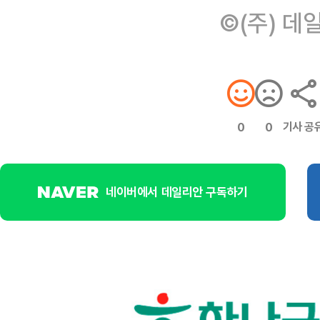
©(주) 데
기사 공
0
0
네이버에서 데일리안 구독하기