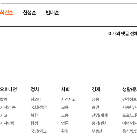
최신순
찬성순
반대순
0 개의 댓글 전
오피니언
정치
사회
경제
생활/문
칼럼
청와대
사건사고
금융
건강정보
기자의 눈
국회/정당
교육
증권
자동차/
기고
북한
노동
산업/재계
도로/교
시사만평
행정
언론
중기/벤처
여행/레
국방/외교
환경
부동산
음식/맛