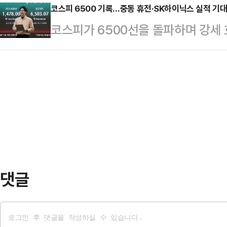
프 대통령은 22일(현지시간) 소셜미
코스피 6500 기록…중동 휴전·SK하이닉스 실적 기대
기준 사상 최대 실적이다. 특히 영엽
코스피가 6500선을 돌파하며 강세
부가 내 요청을 받아들여 여성 8명에
업의 수익성 지표인 TSMC(58.1%
장 완화 기대와 SK하이닉스의 올해 
즉시 석방될 것이고 4명은 징역 1개
디…
자심리를 끌어올린 영향으로 풀이된
면서 “이란과 그 지도자들이 미국 
수는 오전 9시 36분 현재 전 거래일 
됐던 처형을 취소했다. 매우 감사하게
6546.62을 가리키고 있다.지수는 전
8명의 여성을…
6488.83로 개장했다.투자 주체별
수해 지수 상승을, 개인과 기관이 각각
…
댓글