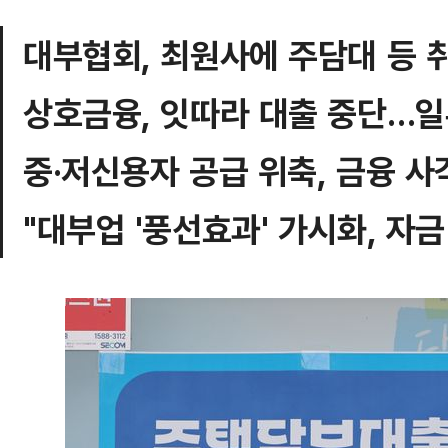
대부협회, 최원사에 주담대 등 
상호금융, 잇따라 대출 중단…일부
중·저신용자 공급 위축, 금융 사
"대부업 '풍선효과' 가시화, 자금