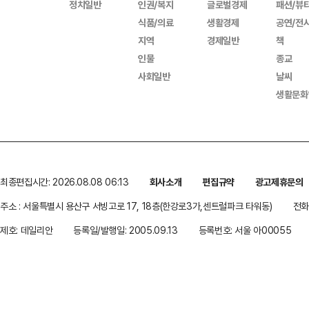
정치일반
인권/복지
글로벌경제
패션/뷰
식품/의료
생활경제
공연/전
지역
경제일반
책
인물
종교
사회일반
날씨
생활문화
최종편집시간: 2026.08.08 06:13
회사소개
편집규약
광고제휴문의
주소 : 서울특별시 용산구 서빙고로 17, 18층(한강로3가,센트럴파크 타워동)
전화 
제호: 데일리안
등록일/발행일: 2005.09.13
등록번호: 서울 아00055