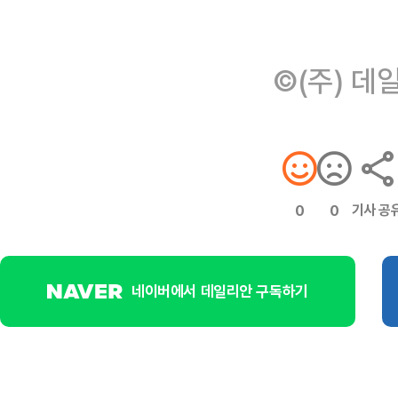
©(주) 데
기사 공
0
0
네이버에서 데일리안 구독하기