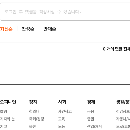
최신순
찬성순
반대순
0 개의 댓글 전
오피니언
정치
사회
경제
생활/문
칼럼
청와대
사건사고
금융
건강정보
기자의 눈
국회/정당
교육
증권
자동차/
기고
북한
노동
산업/재계
도로/교