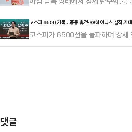
아침 공복 상태에서 정제 탄수화물을
부가 내 요청을 받아들여 여성 8명에
업의 수익성 지표인 TSMC(58.1%
아침 식사에서는 탄수화물을 줄이고,
즉시 석방될 것이고 4명은 징역 1개
디…
는 게 좋다.아침에 먹는 사과는 '금'
코스피 6500 기록…중동 휴전·SK하이닉스 실적 기대
면서 “이란과 그 지도자들이 미국 
코스피가 6500선을 돌파하며 강세
으면 비교적 소화가 빠르게 이루어지고
됐던 처형을 취소했다. 매우 감사하게
장 완화 기대와 SK하이닉스의 올해 
되는 느낌을 받을 수 있다.과일에는
8명의 여성을…
자심리를 끌어올린 영향으로 풀이된
침에 에너지를 보충하는 데도 도움이 
수는 오전 9시 36분 현재 전 거래일 
질, 식이섬유 등이 풍부하다. 세포 
6546.62을 가리키고 있다.지수는 전
이 함유돼 있…
6488.83로 개장했다.투자 주체별
수해 지수 상승을, 개인과 기관이 각각
…
댓글