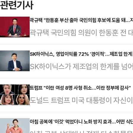
관련기사
곽규택 "한동훈 부산 출마 국민의힘 후보에 도움 돼…지
곽규택 국민의힘 의원이 한동훈 전 
"(한 전 대표의 출마가) 지방선거에
다"고 말했다.곽규택 의원은 23일 
SK하이닉스, 영업이익률 72% '경이적'…제조업 한계 
SK하이닉스가 제조업의 한계를 넘어
출마 관련 질문을 받고 "한 전 대표
한국 기업의 역사를 새로 썼다. 전 세
의 대립각 또 이재명정부에 대한 비
기조 속에서 매출과 영업이익 모두 
트럼프 "이란 여성 8명 사형 취소…이란 정부에 감사"
선거에 대한 관심도가 올라갈 것"이
도널드 트럼프 미국 대통령이 자신이 
23일 올해 1분기 경영실적으로 매출
형준 후보에게도 좀 긍정적인 효과가
가 이뤄졌다면서 이란 정부에 감사
6103억원, 순이익 40조3459억
다"며 "(한 …
프 대통령은 22일(현지시간) 소셜미
아침 공복에 '이것' 먹었더니 노화 방지 효과…어떤 식
기준 사상 최대 실적이다. 특히 영엽