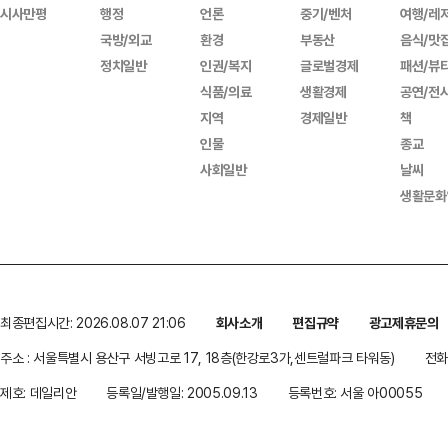
시사만평
행정
언론
중기/벤처
여행/레
국방/외교
환경
부동산
음식/맛
정치일반
인권/복지
글로벌경제
패션/뷰
식품/의료
생활경제
공연/전
지역
경제일반
책
인물
종교
사회일반
날씨
생활문화
최종편집시간: 2026.08.07 21:06
회사소개
편집규약
광고제휴문의
주소 : 서울특별시 용산구 서빙고로 17, 18층(한강로3가,센트럴파크 타워동)
전화 
제호: 데일리안
등록일/발행일: 2005.09.13
등록번호: 서울 아00055