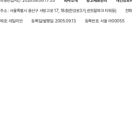
최종편집시간: 2026.08.06 17:55
회사소개
광고제휴문의
개인정보
주소 : 서울특별시 용산구 서빙고로 17, 18층(한강로3가,센트럴파크 타워동)
전화 
제호: 데일리안
등록일/발행일: 2005.09.13
등록번호: 서울 아00055