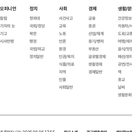
오피니언
정치
사회
경제
생활/문
칼럼
청와대
사건사고
금융
건강정보
기자의 눈
국회/정당
교육
증권
자동차/
기고
북한
노동
산업/재계
도로/교
시사만평
행정
언론
중기/벤처
여행/레
국방/외교
환경
부동산
음식/맛
정치일반
인권/복지
글로벌경제
패션/뷰
식품/의료
생활경제
공연/전
지역
경제일반
책
인물
종교
사회일반
날씨
생활문화