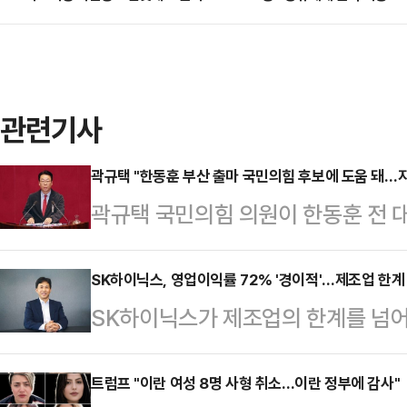
관련기사
곽규택 "한동훈 부산 출마 국민의힘 후보에 도움 돼…지
곽규택 국민의힘 의원이 한동훈 전 
"(한 전 대표의 출마가) 지방선거에
다"고 말했다.곽규택 의원은 23일 
SK하이닉스, 영업이익률 72% '경이적'…제조업 한계 
SK하이닉스가 제조업의 한계를 넘어
출마 관련 질문을 받고 "한 전 대표
한국 기업의 역사를 새로 썼다. 전 세
의 대립각 또 이재명정부에 대한 비
기조 속에서 매출과 영업이익 모두 
트럼프 "이란 여성 8명 사형 취소…이란 정부에 감사"
선거에 대한 관심도가 올라갈 것"이