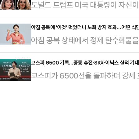
도널드 트럼프 미국 대통령이 자신이 
23일 올해 1분기 경영실적으로 매출
형준 후보에게도 좀 긍정적인 효과가
가 이뤄졌다면서 이란 정부에 감사
6103억원, 순이익 40조3459억
다"며 "(한 …
프 대통령은 22일(현지시간) 소셜미
아침 공복에 '이것' 먹었더니 노화 방지 효과…어떤 식
기준 사상 최대 실적이다. 특히 영엽
아침 공복 상태에서 정제 탄수화물을
부가 내 요청을 받아들여 여성 8명에
업의 수익성 지표인 TSMC(58.1%
아침 식사에서는 탄수화물을 줄이고,
즉시 석방될 것이고 4명은 징역 1개
디…
는 게 좋다.아침에 먹는 사과는 '금'
코스피 6500 기록…중동 휴전·SK하이닉스 실적 기대
면서 “이란과 그 지도자들이 미국 
코스피가 6500선을 돌파하며 강세
으면 비교적 소화가 빠르게 이루어지고
됐던 처형을 취소했다. 매우 감사하게
장 완화 기대와 SK하이닉스의 올해 
되는 느낌을 받을 수 있다.과일에는
8명의 여성을…
자심리를 끌어올린 영향으로 풀이된
침에 에너지를 보충하는 데도 도움이 
수는 오전 9시 36분 현재 전 거래일 
질, 식이섬유 등이 풍부하다. 세포 
6546.62을 가리키고 있다.지수는 전
이 함유돼 있…
6488.83로 개장했다.투자 주체별