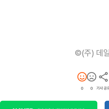
©(주) 데
기사 공
0
0