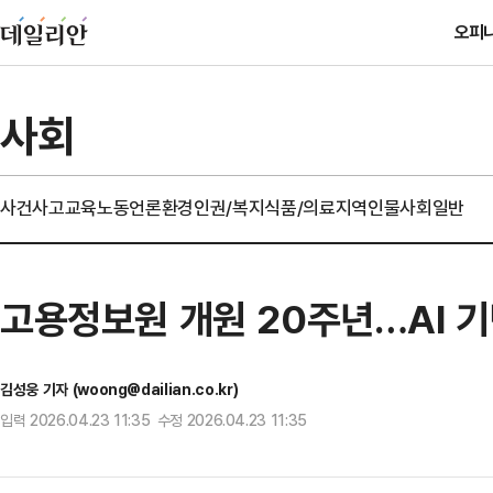
오피
사회
사건사고
교육
노동
언론
환경
인권/복지
식품/의료
지역
인물
사회일반
고용정보원 개원 20주년…AI 기
김성웅 기자 (woong@dailian.co.kr)
입력 2026.04.23 11:35 수정 2026.04.23 11:35