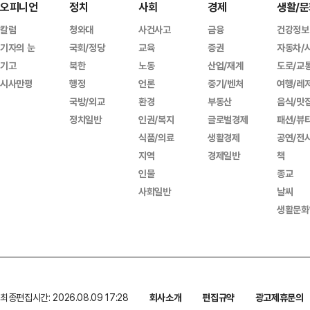
오피니언
정치
사회
경제
생활/문
칼럼
청와대
사건사고
금융
건강정보
기자의 눈
국회/정당
교육
증권
자동차/
기고
북한
노동
산업/재계
도로/교
시사만평
행정
언론
중기/벤처
여행/레
국방/외교
환경
부동산
음식/맛
정치일반
인권/복지
글로벌경제
패션/뷰
식품/의료
생활경제
공연/전
지역
경제일반
책
인물
종교
사회일반
날씨
생활문화
최종편집시간: 2026.08.09 17:28
회사소개
편집규약
광고제휴문의