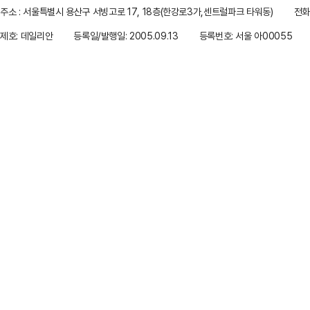
주소 : 서울특별시 용산구 서빙고로 17, 18층(한강로3가,센트럴파크 타워동)
전화 
제호: 데일리안
등록일/발행일: 2005.09.13
등록번호: 서울 아00055