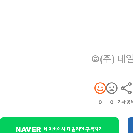
©(주) 데
기사 공
0
0
네이버에서 데일리안 구독하기