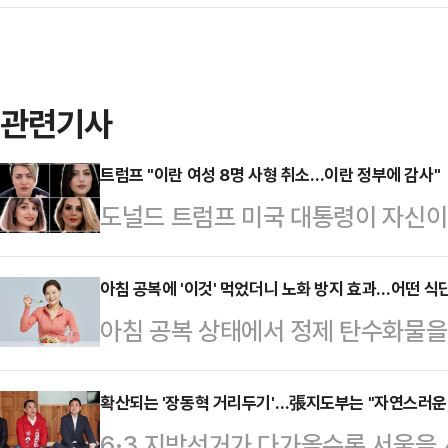
관련기사
트럼프 "이란 여성 8명 사형 취소…이란 정부에 감사"
도널드 트럼프 미국 대통령이 자신이 
가 이뤄졌다면서 이란 정부에 감사
프 대통령은 22일(현지시간) 소셜미
아침 공복에 '이것' 먹었더니 노화 방지 효과…어떤 식
아침 공복 상태에서 정제 탄수화물을
부가 내 요청을 받아들여 여성 8명에
아침 식사에서는 탄수화물을 줄이고,
즉시 석방될 것이고 4명은 징역 1개
는 게 좋다.아침에 먹는 사과는 '금'
확산되는 '장동혁 거리두기'…張지도부는 "자연스러운
면서 “이란과 그 지도자들이 미국 
6·3 지방선거가 다가올수록 서울을 
으면 비교적 소화가 빠르게 이루어지고