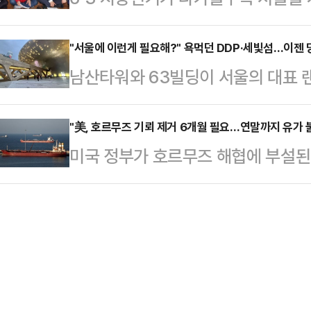
됐던 처형을 취소했다. 매우 감사하게
속 광역단체장 후보들이 중앙당과 
되는 느낌을 받을 수 있다.과일에는
8명의 여성을…
고립이 현실화되는 양상이다. 당대표
"서울에 이런게 필요해?" 욕먹던 DDP·세빛섬…이젠 
침에 에너지를 보충하는 데도 도움이 
남산타워와 63빌딩이 서울의 대표 
당 지도부는 기존 선거에서 중앙당 
질, 식이섬유 등이 풍부하다. 세포 
장한 두 건물은 70년대 '한강의 기
표가 선대위를 총괄할 것이란 의지
이 함유돼 있…
국민들에게 "우리도 선진국이 될 수 
"美, 호르무즈 기뢰 제거 6개월 필요…연말까지 유가 
지사 후보인 김진태 지사는 22일 강
미국 정부가 호르무즈 해협에 부설된
기도 하다.90년대와 2000년대를
멋진 장동혁으로 돌아가달라"며 작심
것이라고 내다봤다.워싱턴포스트(WP
진입했다. 적어도 소득수준으로는 명
을 다녀보니 '내가 원래 …
지시간) 하원 군사위원회 비공개 브
진국'은 단순히 숫자로 말하는 소득
개월 걸린다면서 기뢰 제거 작전은 
문화를 누리고 어떻게 여가를 즐기는지
것이라고 말했다. WP는 "전쟁이 이
한다.◇기획 당…
해협의 불안정성이 이어진다는 의미