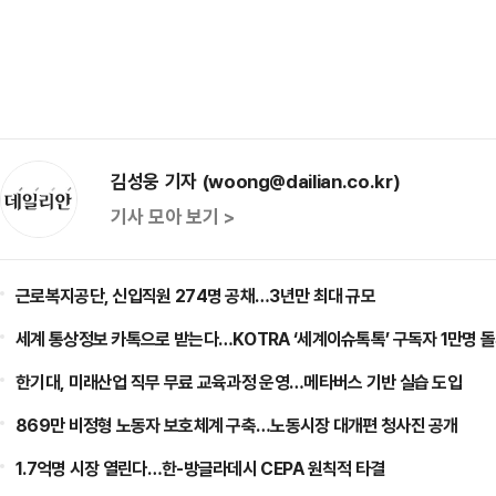
김성웅 기자 (woong@dailian.co.kr)
기사 모아 보기 >
근로복지공단, 신입직원 274명 공채…3년만 최대 규모
세계 통상정보 카톡으로 받는다…KOTRA ‘세계이슈톡톡’ 구독자 1만명 
한기대, 미래산업 직무 무료 교육과정 운영…메타버스 기반 실습 도입
869만 비정형 노동자 보호체계 구축…노동시장 대개편 청사진 공개
1.7억명 시장 열린다…한-방글라데시 CEPA 원칙적 타결