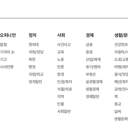
오피니언
정치
사회
경제
생활/문
칼럼
청와대
사건사고
금융
건강정보
기자의 눈
국회/정당
교육
증권
자동차/
기고
북한
노동
산업/재계
도로/교
시사만평
행정
언론
중기/벤처
여행/레
국방/외교
환경
부동산
음식/맛
정치일반
인권/복지
글로벌경제
패션/뷰
식품/의료
생활경제
공연/전
지역
경제일반
책
인물
종교
사회일반
날씨
생활문화