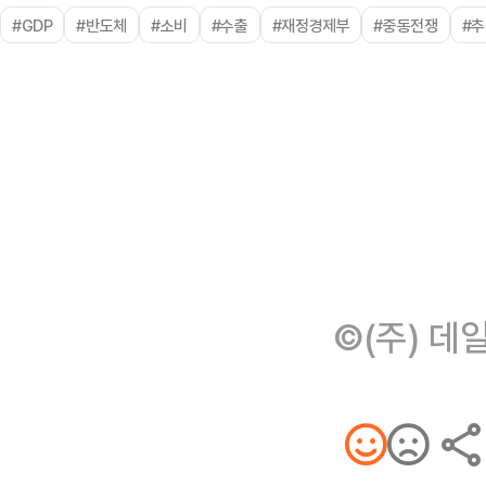
#GDP
#반도체
#소비
#수출
#재정경제부
#중동전쟁
#
©(주) 데