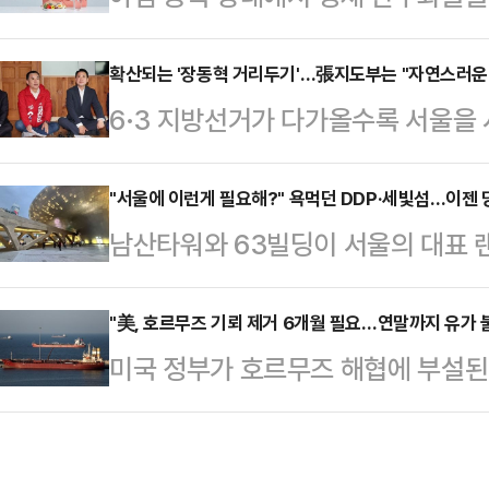
아침 식사에서는 탄수화물을 줄이고,
즉시 석방될 것이고 4명은 징역 1개
는 게 좋다.아침에 먹는 사과는 '금'
확산되는 '장동혁 거리두기'…張지도부는 "자연스러운
면서 “이란과 그 지도자들이 미국 
6·3 지방선거가 다가올수록 서울을 
으면 비교적 소화가 빠르게 이루어지고
됐던 처형을 취소했다. 매우 감사하게
속 광역단체장 후보들이 중앙당과 
되는 느낌을 받을 수 있다.과일에는
8명의 여성을…
고립이 현실화되는 양상이다. 당대표
"서울에 이런게 필요해?" 욕먹던 DDP·세빛섬…이젠 
침에 에너지를 보충하는 데도 도움이 
남산타워와 63빌딩이 서울의 대표 
당 지도부는 기존 선거에서 중앙당 
질, 식이섬유 등이 풍부하다. 세포 
장한 두 건물은 70년대 '한강의 기
표가 선대위를 총괄할 것이란 의지
이 함유돼 있…
국민들에게 "우리도 선진국이 될 수 
"美, 호르무즈 기뢰 제거 6개월 필요…연말까지 유가 
지사 후보인 김진태 지사는 22일 강
미국 정부가 호르무즈 해협에 부설된
기도 하다.90년대와 2000년대를
멋진 장동혁으로 돌아가달라"며 작심
것이라고 내다봤다.워싱턴포스트(WP
진입했다. 적어도 소득수준으로는 명
을 다녀보니 '내가 원래 …
지시간) 하원 군사위원회 비공개 브
진국'은 단순히 숫자로 말하는 소득