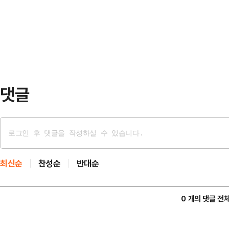
개월 걸린다면서 기뢰 제거 작전은 
문화를 누리고 어떻게 여가를 즐기는지
것이라고 말했다. WP는 "전쟁이 이
한다.◇기획 당…
해협의 불안정성이 이어진다는 의미
이란이 호르무즈 해협과 주변에 20
일부 기뢰는 위치를…
댓글
최신순
찬성순
반대순
0 개의 댓글 전