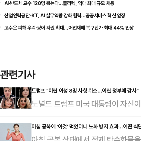
AI·반도체 교수 120명 뽑는다…폴리텍, 역대 최대 규모 채용
산업인력공단-KT, AI 실무역량 강화 협력…공공서비스 혁신 앞장
고수온 피해 우럭·광어 지원 확대…어업재해 복구단가 최대 44% 인상
관련기사
트럼프 "이란 여성 8명 사형 취소…이란 정부에 감사"
도널드 트럼프 미국 대통령이 자신이 
가 이뤄졌다면서 이란 정부에 감사
프 대통령은 22일(현지시간) 소셜미
아침 공복에 '이것' 먹었더니 노화 방지 효과…어떤 식
아침 공복 상태에서 정제 탄수화물을
부가 내 요청을 받아들여 여성 8명에