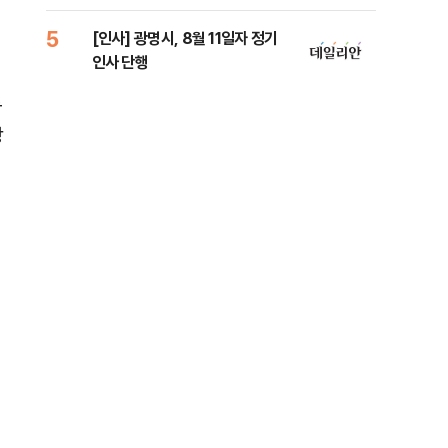
람, 의원 최초 논산훈련소 2박3일
'입소'
5
10
[인사] 광명시, 8월 11일자 정기
SK
인사 단행
당…
동
장