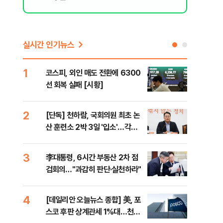
실시간 인기뉴스
1
6
코스피, 외인 매도 전환에 6300
'눈
선 회복 실패 [시황]
시간
2
7
[단독] 천하람, 국회의원 최초 논
'국
산 훈련소 2박 3일 '입소'…각개
에 
전투·야간행군 한다
3
8
李대통령, 6시간 부동산 2차 점
[내
검회의…"과감히 판단·실천하라"
나기
4
9
[데일리안 오늘뉴스 종합] 美, 포
"동
스코 후판 상계관세 1%대…천하
내"