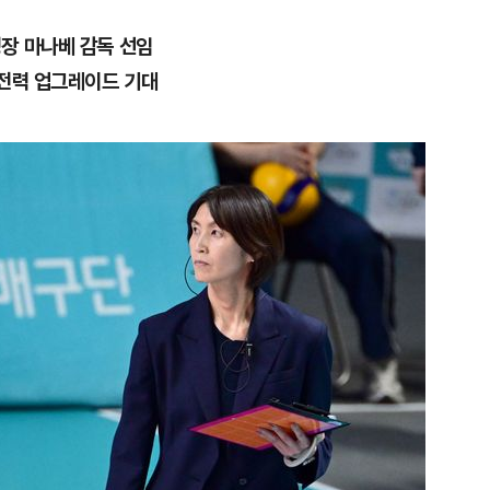
장 마나베 감독 선임
 전력 업그레이드 기대
1
[속보] '길이 1.5m' 안동 물
이 출몰…한때 시민 대피 소동
2
"편해서 매일 신었는데"...전
'크록스'의 숨은 위험
3
[단독] 천하람, 국회의원 최초
2박 3일 '입소'…각개전투·야
4
'7번째 도전' KDB생명 누가 
한투·한화 '3색 셈법'
5
'국장만 하라고?'…ISA 세제
'부글부글'