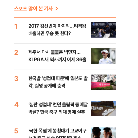
스포츠 많이 본 기사
1
2017 김선빈이 마지막…타격왕
배출하면 우승 못 한다?
2
제주서 다시 불붙은 박민지…
KLPGA 새 역사까지 이제 36홀
3
한국발 ‘성접대 파문’에 일본도 발
칵, 실명 공개에 충격
4
‘심판 성접대’ 런던 올림픽 동메달
박탈? 한국 축구 최대 명예 실추
5
‘극한 폭염’에 봉황대기 고교야구