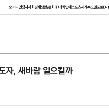
오피니언
정치
사회
경제
생활/문화
IT/과학
연예
스포츠
세계
수도권
포토
D-
도자, 새바람 일으킬까