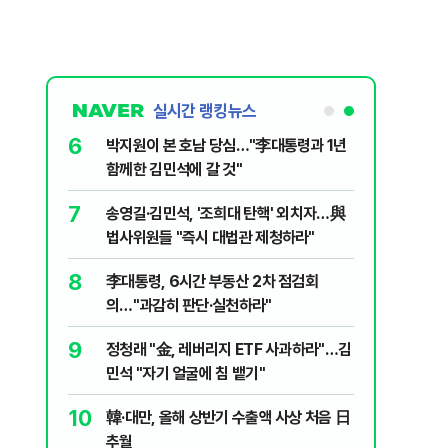
실시간 랭킹뉴스
6
놀이장서 구렁
박지원이 본 호남 당심…"李대통령과 1년
함께한 김민석에 갈 것"
7
문가가 경고한
송영길·김민석, '조희대 탄핵' 외치자…與
법사위원들 "즉시 대법관 제청하라"
8
 논산 훈련소
李대통령, 6시간 부동산 2차 점검회
간행군 한다
의…"과감히 판단·실천하라"
9
품나…흥국·
정청래 "金, 레버리지 ETF 사과하라"…김
민석 "자기 얼굴에 침 뱉기"
10
개편에 개미
韓·대만, 올해 상반기 수출액 사상 처음 日
추월