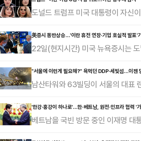
도널드 트럼프 미국 대통령이 자신이 
가 이뤄졌다면서 이란 정부에 감사
프 대통령은 22일(현지시간) 소셜미
美증시 동반상승…'이란 휴전 연장·기업 호실적 발표'
22일(현지시간) 미국 뉴욕증시는 
부가 내 요청을 받아들여 여성 8명에
기업들의 호실적 발표가 겹치면서 일
즉시 석방될 것이고 4명은 징역 1개
뉴욕증권거래소에서 전통적인 우량주
"서울에 이런게 필요해?" 욕먹던 DDP·세빛섬…이젠 
면서 “이란과 그 지도자들이 미국 
남산타워와 63빌딩이 서울의 대표 
간) 전 거래일보다 340.90포인트(0
됐던 처형을 취소했다. 매우 감사하게
장한 두 건물은 70년대 '한강의 기
다. 대형주 위주의 S&P500지수는 73
8명의 여성을…
국민들에게 "우리도 선진국이 될 수 
'한강·홍강이 하나로'…한·베트남, 원전·인프라 협력 '가
을 기록했고, 기술주 중심의 나스닥10
베트남을 국빈 방문 중인 이재명 대통
기도 하다.90년대와 2000년대를
른 2만 4659.34에 거래를 마쳤다
기장 겸 국가주석(권력 서열 1위)과
진입했다. 적어도 소득수준으로는 명