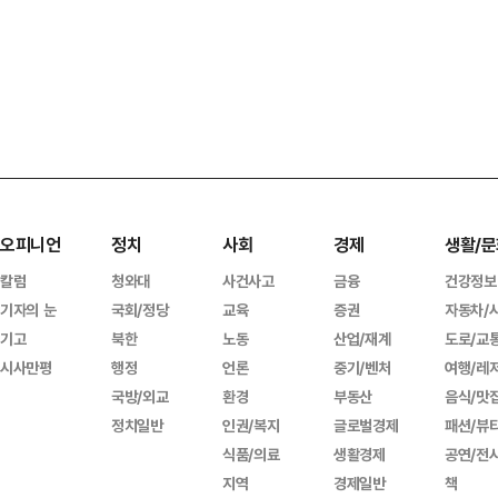
오피니언
정치
사회
경제
생활/문
칼럼
청와대
사건사고
금융
건강정보
기자의 눈
국회/정당
교육
증권
자동차/
기고
북한
노동
산업/재계
도로/교
시사만평
행정
언론
중기/벤처
여행/레
국방/외교
환경
부동산
음식/맛
정치일반
인권/복지
글로벌경제
패션/뷰
식품/의료
생활경제
공연/전
지역
경제일반
책