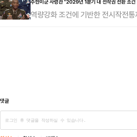
안정, 철도, 신도시 등의 분야에서 
주한미군 사령관 "2029년 1분기 내 전작권 전환 조건
진국'은 단순히 숫자로 말하는 소득
역량강화 조건에 기반한 전시작전통
력 강화를 위한 양해각서(MOU)도 
문화를 누리고 어떻게 여가를 즐기는지
주한미군 사령관이 “2029회계연도
서기장이 지난해 8월 한국을 국빈 방
한다.◇기획 당…
계획을 국방부에 제출했다”고 말했다
은 이날 베트남 하노이 주석궁에서 1
사령관은 22일(현지시간) 군사위원회
발표에서 "베트남은 대한민국의 3위
전환을 위한 조건들을 충족하겠다고 
…
2028년 10월 1일부터 2029년 9
2028년 10월 1일~12월 31일이다
건을 …
댓글