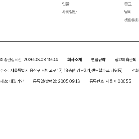
인물
종교
사회일반
날씨
생활문화
최종편집시간: 2026.08.08 19:04
회사소개
편집규약
광고제휴문의
주소 : 서울특별시 용산구 서빙고로 17, 18층(한강로3가,센트럴파크 타워동)
전화 
제호: 데일리안
등록일/발행일: 2005.09.13
등록번호: 서울 아00055