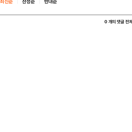
최신순
찬성순
반대순
0 개의 댓글 전